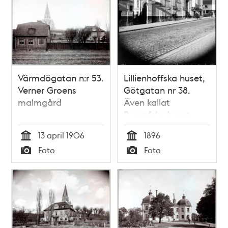
Värmdögatan n:r 53.
Lillienhoffska huset,
Verner Groens
Götgatan nr 38.
malmgård
Även kallat
Rumpfska huset
13 april 1906
1896
Tid
Tid
Foto
Foto
Typ
Typ