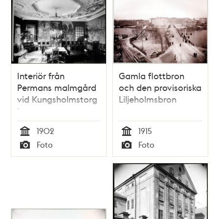
Interiör från
Gamla flottbron
Permans malmgård
och den provisoriska
vid Kungsholmstorg
Liljeholmsbron
1
1902
1915
Tid
Tid
Foto
Foto
Typ
Typ