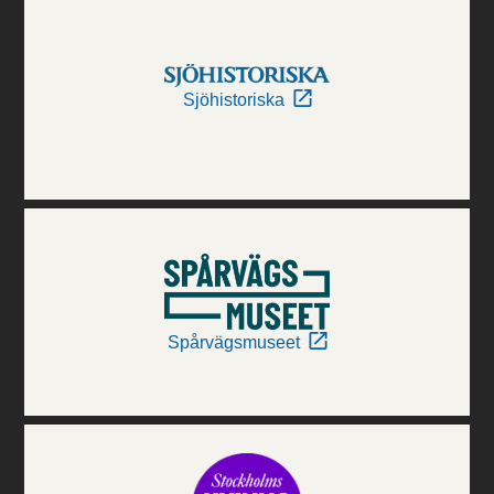
Sjöhistoriska
Spårvägsmuseet