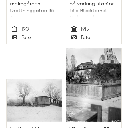
malmgården,
på vädring utanför
Drottninggatan 88
Lilla Blecktornet.
A
Malmgård som
använts av
1901
1915
socialvården sedan
Tid
Tid
Foto
Foto
1897. Då
Typ
Typ
Södermannagatan
27, nu Katarina
Bangata 70