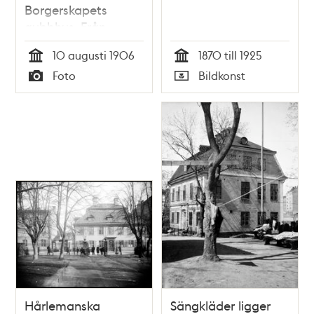
Borgerskapets
gubbhus. Från
Högalidsberget och
10 augusti 1906
1870 till 1925
Varvsgatan mot
Tid
Tid
Foto
Bildkonst
nordost
Typ
Typ
Hårlemanska
Sängkläder ligger