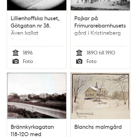
Lillienhoffska huset,
Pojkar på
Götgatan nr 38.
Frimurarebarnhusets
Även kallat
gård i Kristineberg
Rumpfska huset
1896
1890 till 1910
Tid
Tid
Foto
Foto
Typ
Typ
Brännkyrkagatan
Blanchs malmgård
118-120 med