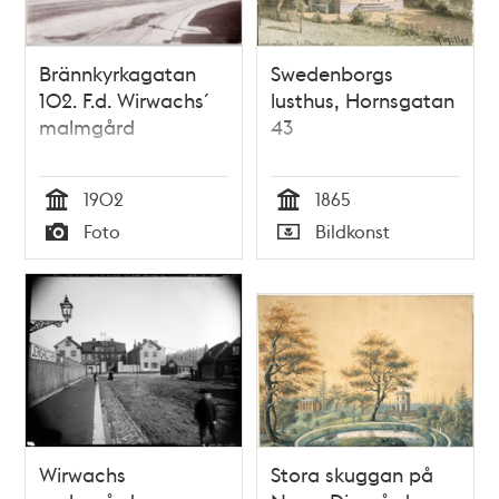
Brännkyrkagatan
Swedenborgs
102. F.d. Wirwachs´
lusthus, Hornsgatan
malmgård
43
1902
1865
Tid
Tid
Foto
Bildkonst
Typ
Typ
Wirwachs
Stora skuggan på