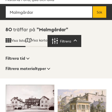
Sök
Fritextsök
Sök
Sökresultat
80
träffar på
Malmgårdar
Visa karta
Visa lista
Filtrera
Filtrera
Filtrera tid
Filtrera materialtyper
Visningsläge
Totalt
80
träffar
Lista
Karta