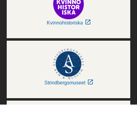
Kvinnohistoriska
Strindbergsmuseet