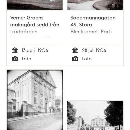
Verner Groens
Södermannagatan
malmgård sedd från
49, Stora
trädgården.
Blecktornet. Parti
Värmdögatan 53
mot öster
13 april 1906
28 juli 1906
Tid
Tid
Foto
Foto
Typ
Typ