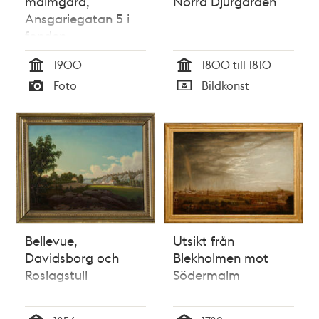
malmgård,
Norra Djurgården
Ansgariegatan 5 i
fonden
1900
1800 till 1810
Tid
Tid
Foto
Bildkonst
Typ
Typ
Bellevue,
Utsikt från
Davidsborg och
Blekholmen mot
Roslagstull
Södermalm