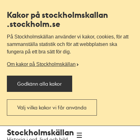
Kakor på stockholmskallan
.stockholm.se
På Stockholmskällan använder vi kakor, cookies, för att
sammanställa statistik och för att webbplatsen ska
fungera på ett bra sätt för dig.
Om kakor på Stockholmskällan
Godkänn alla kakor
Välj vilka kakor vi får använda
Till
Till
Stockholmskällan
navigationen
huvudinnehållet
Historia i ord, ljud och bild