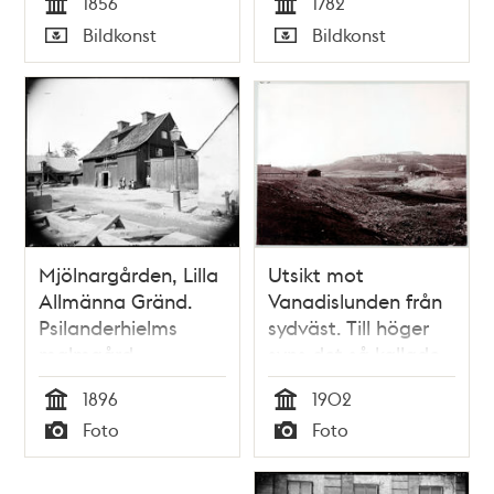
1856
1782
Tid
Tid
Bildkonst
Bildkonst
Typ
Typ
Mjölnargården, Lilla
Utsikt mot
Allmänna Gränd.
Vanadislunden från
Psilanderhielms
sydväst. Till höger
malmgård
syns det så kallade
Hazeliushuset vid
1896
1902
Surbrunnsgatan 45 i
Tid
Tid
Foto
Foto
hörnet mot Stora
Typ
Typ
Badstugatan. I
fonden till vänster