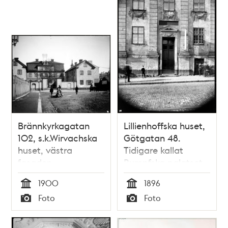
kan Cedersdal anas.
Brännkyrkagatan
Lillienhoffska huset,
102, s.k.Wirvachska
Götgatan 48.
huset, västra
Tidigare kallat
fasaden
Rumpfska palatset,
Engelska huset
1900
1896
Tid
Tid
Foto
Foto
Typ
Typ