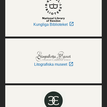
Kungliga Biblioteket
Litografiska museet