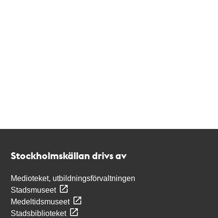
Kontakt
Stockholmskällan
Stockholmskällan drivs av
Medioteket, utbildningsförvaltningen
Stadsmuseet
Medeltidsmuseet
Stadsbiblioteket