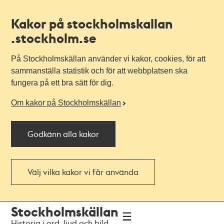
Kakor på stockholmskallan
.stockholm.se
På Stockholmskällan använder vi kakor, cookies, för att
sammanställa statistik och för att webbplatsen ska
fungera på ett bra sätt för dig.
Om kakor på Stockholmskällan
Godkänn alla kakor
Välj vilka kakor vi får använda
Till
Till
Stockholmskällan
navigationen
huvudinnehållet
Historia i ord, ljud och bild