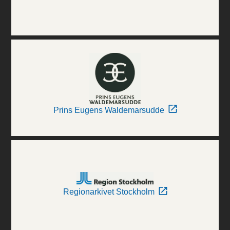
Prins Eugens Waldemarsudde
Regionarkivet Stockholm