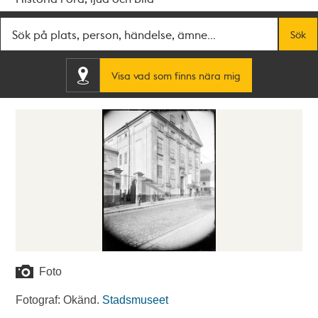
Fritextsök
Sök
Visa vad som finns nära mig
Foto
Fotograf: Okänd.
Stadsmuseet