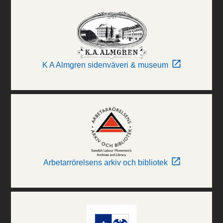
K A Almgren sidenväveri & museum
Arbetarrörelsens arkiv och bibliotek