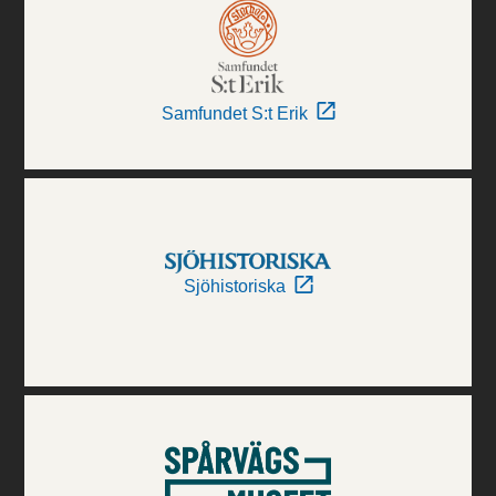
Samfundet S:t Erik
Sjöhistoriska