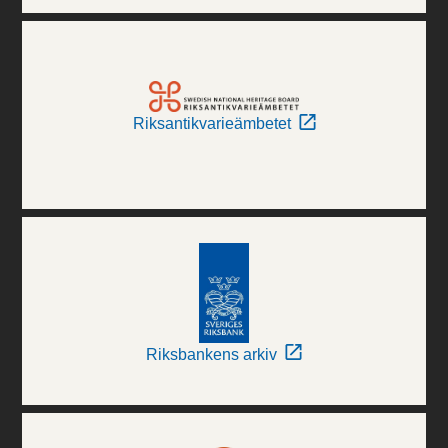
Riksantikvarieämbetet
Riksbankens arkiv