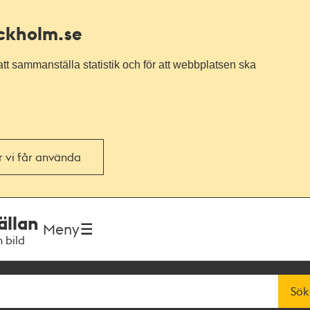
ockholm.se
tt sammanställa statistik och för att webbplatsen ska
or vi får använda
ällan
Meny
h bild
Sök