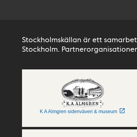
Stockholmskällan är ett samarbete
Stockholm. Partnerorganisationer 
K A Almgren sidenväveri & museum