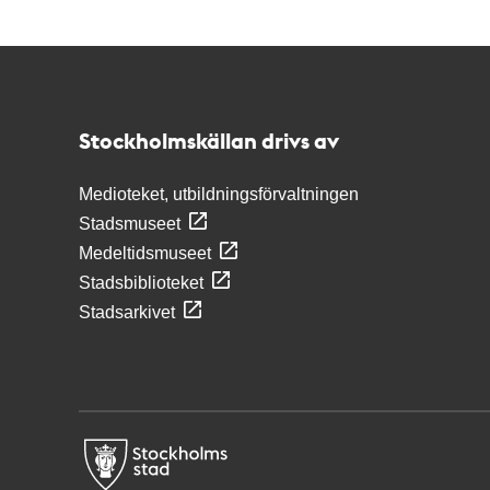
Kontakt
Stockholmskällan
Stockholmskällan drivs av
Medioteket, utbildningsförvaltningen
Stadsmuseet
Medeltidsmuseet
Stadsbiblioteket
Stadsarkivet