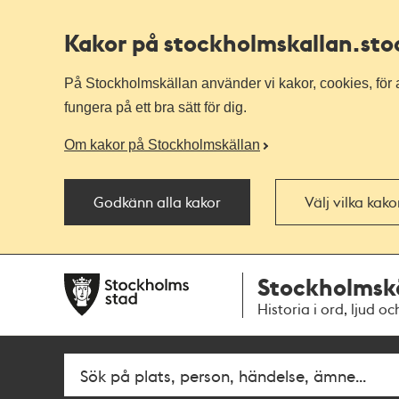
Kakor på stockholmskallan
.st
På Stockholmskällan använder vi kakor, cookies, för a
fungera på ett bra sätt för dig.
Om kakor på Stockholmskällan
Godkänn alla kakor
Välj vilka kak
Till
Till
Stockholmsk
navigationen
huvudinnehållet
Historia i ord, ljud oc
Fritextsök