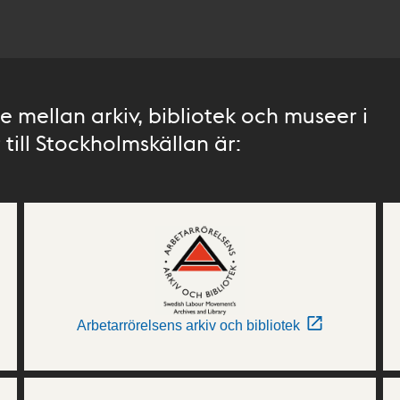
 mellan arkiv, bibliotek och museer i
till Stockholmskällan är:
Arbetarrörelsens arkiv och bibliotek