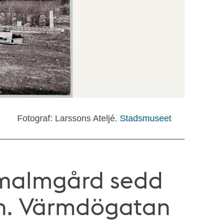
Fotograf: Larssons Ateljé.
Stadsmuseet
 malmgård sedd
en. Värmdögatan