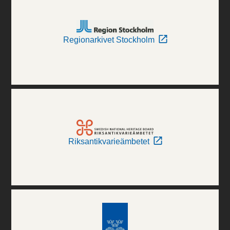
Regionarkivet Stockholm
Riksantikvarieämbetet