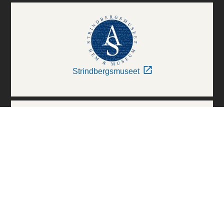
Strindbergsmuseet
Thielska Galleriet