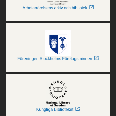
Arbetarrörelsens arkiv och bibliotek
Föreningen Stockholms Företagsminnen
Kungliga Biblioteket