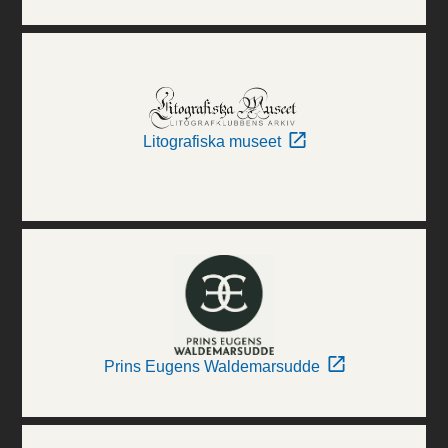
Litografiska museet
Prins Eugens Waldemarsudde