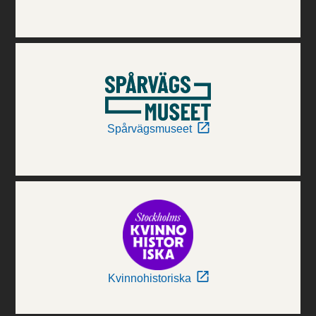
Spårvägsmuseet
Kvinnohistoriska