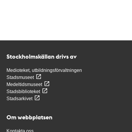
Kontakt
Stockholmskällan
Stockholmskällan drivs av
Medioteket, utbildningsförvaltningen
Stadsmuseet
Medeltidsmuseet
Stadsbiblioteket
Stadsarkivet
Om webbplatsen
Kontakta oss