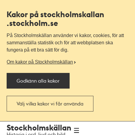
Kakor på stockholmskallan
.stockholm.se
På Stockholmskällan använder vi kakor, cookies, för att
sammanställa statistik och för att webbplatsen ska
fungera på ett bra sätt för dig.
Om kakor på Stockholmskällan
Godkänn alla kakor
Välj vilka kakor vi får använda
Till
Till
Stockholmskällan
navigationen
huvudinnehållet
Historia i ord, ljud och bild