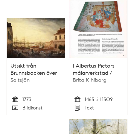
Utsikt från
I Albertus Pictors
Brunnsbacken över
målarverkstad /
Saltsjön
Brita Kihlborg
1773
1465 till 1509
Tid
Tid
Bildkonst
Text
Typ
Typ