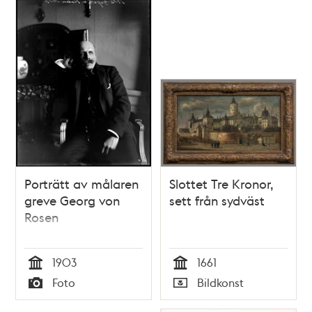
Porträtt av målaren
Slottet Tre Kronor,
greve Georg von
sett från sydväst
Rosen
1903
1661
Tid
Tid
Foto
Bildkonst
Typ
Typ