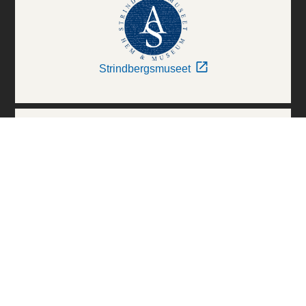
Strindbergsmuseet
Thielska Galleriet