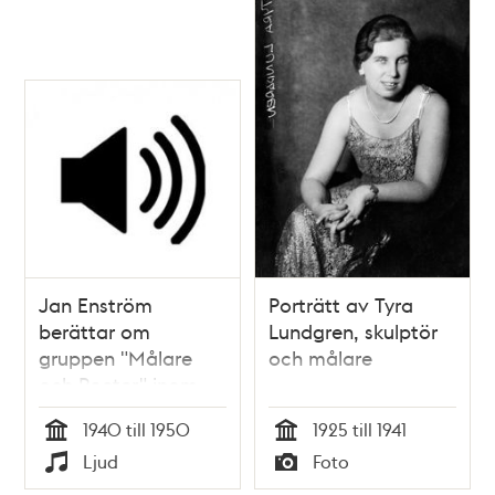
Jan Enström
Porträtt av Tyra
berättar om
Lundgren, skulptör
gruppen "Målare
och målare
och Poeter" inom
Vitabergsklubben
1940 till 1950
1925 till 1941
Tid
Tid
Ljud
Foto
Typ
Typ