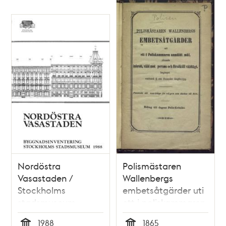
Nordöstra
Polismästaren
Vasastaden /
Wallenbergs
Stockholms
embetsåtgärder uti
stadsmuseum
ett i poliskammaren
anmäldt mål,
1988
1865