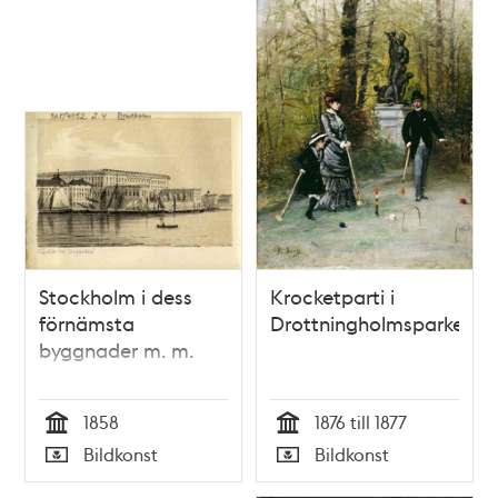
Stockholm i dess
Krocketparti i
förnämsta
Drottningholmsparken
byggnader m. m.
1858
1876 till 1877
Tid
Tid
Bildkonst
Bildkonst
Typ
Typ