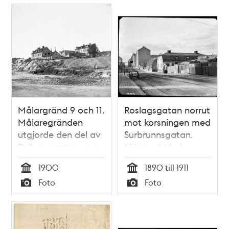
Målargränd 9 och 11.
Roslagsgatan norrut
Målaregränden
mot korsningen med
utgjorde den del av
Surbrunnsgatan.
Polhemsgatan som
Närmast t.h. kv.
gick mellan
Målaren. På andra
1900
1890 till 1911
Bergsgatan och
sidan
Tid
Tid
Foto
Foto
Kungsholmsgatan.
Surbrunnsgatan
Typ
Typ
Motsvarar östra
ligger kv. Väduren
delen av
med det gamla
Kronobergsparken
värdshuset Clas på