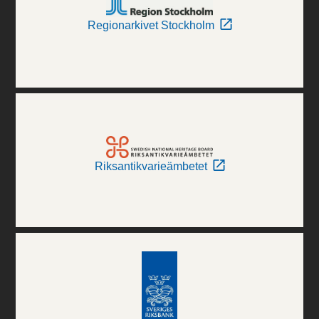
Regionarkivet Stockholm
Riksantikvarieämbetet