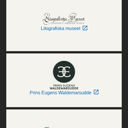
Litografiska museet
Prins Eugens Waldemarsudde