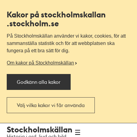
Kakor på stockholmskallan
.stockholm.se
På Stockholmskällan använder vi kakor, cookies, för att
sammanställa statistik och för att webbplatsen ska
fungera på ett bra sätt för dig.
Om kakor på Stockholmskällan
Godkänn alla kakor
Välj vilka kakor vi får använda
Till
Till
Stockholmskällan
navigationen
huvudinnehållet
Historia i ord, ljud och bild