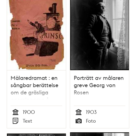
Mälaredramat : en
Porträtt av målaren
sångbar berättelse
greve Georg von
om de gräsliga
Rosen
ogerningarna å
ångbåten "Prins
1900
1903
Carl"
Tid
Tid
Text
Foto
Typ
Typ