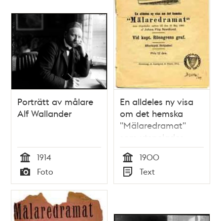
Porträtt av målare
En alldeles ny visa
Alf Wallander
om det hemska
"Mälaredramat"
som utspelades
natten till den 16
1914
1900
maj 1900 af Johan
Tid
Tid
Foto
Text
Filip Nordlund.
Typ
Typ