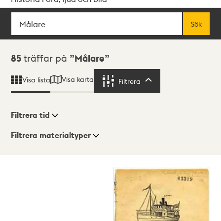
Sök
Fritextsök
Sök
Sökresultat
85
träffar på
Målare
Visa karta
Visa lista
Filtrera
Filtrera
Filtrera tid
Filtrera materialtyper
Visningsläge
Totalt
85
träffar
Lista
Karta