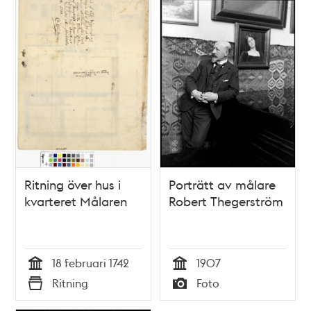
Hörnet
Ritning över hus i
Porträtt av målare
kvarteret Målaren
Robert Thegerström
18 februari 1742
1907
Tid
Tid
Ritning
Foto
Typ
Typ