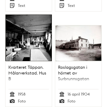
rörande inbrott,
Tid
Tid
Text
Text
våld mot person
Typ
Typ
och försök till
våldtägt, begånget
ombord å ett
svenskt ångfartyg :
passande rese-
lektyr till någon som
skickas till Rom
Kvarteret Täppan.
Roslagsgatan i
Målarverkstad. Hus
hörnet av
B
Surbrunnsgatan
1958
16 april 1904
Tid
Tid
Foto
Foto
Typ
Typ