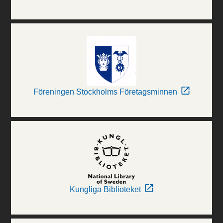
Föreningen Stockholms Företagsminnen
Kungliga Biblioteket