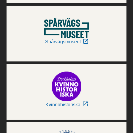
Spårvägsmuseet
Kvinnohistoriska