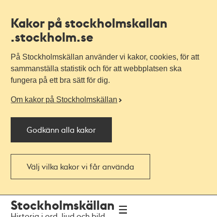
Kakor på stockholmskallan
.stockholm.se
På Stockholmskällan använder vi kakor, cookies, för att
sammanställa statistik och för att webbplatsen ska
fungera på ett bra sätt för dig.
Om kakor på Stockholmskällan
Godkänn alla kakor
Välj vilka kakor vi får använda
Till
Till
Stockholmskällan
navigationen
huvudinnehållet
Historia i ord, ljud och bild