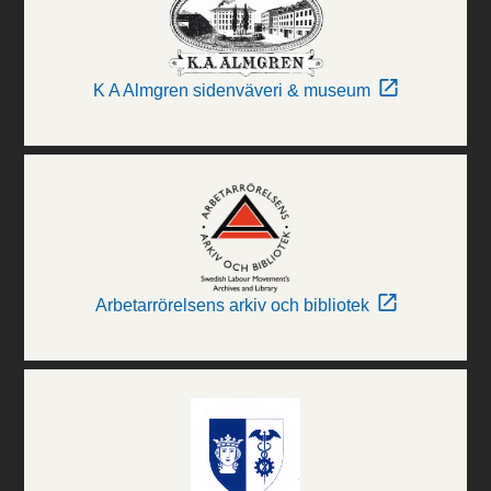
K A Almgren sidenväveri & museum
Arbetarrörelsens arkiv och bibliotek