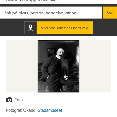
Fritextsök
Sök
Visa vad som finns nära mig
Foto
Fotograf: Okänd.
Stadsmuseet