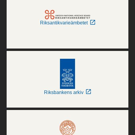
Riksantikvarieämbetet
Riksbankens arkiv