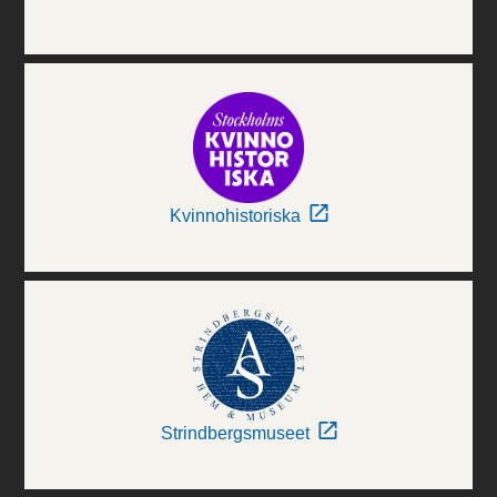
Kvinnohistoriska
Strindbergsmuseet