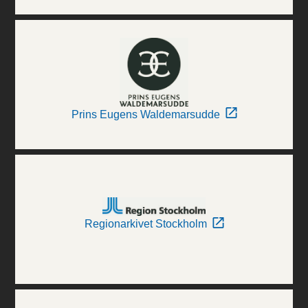
Prins Eugens Waldemarsudde
Regionarkivet Stockholm