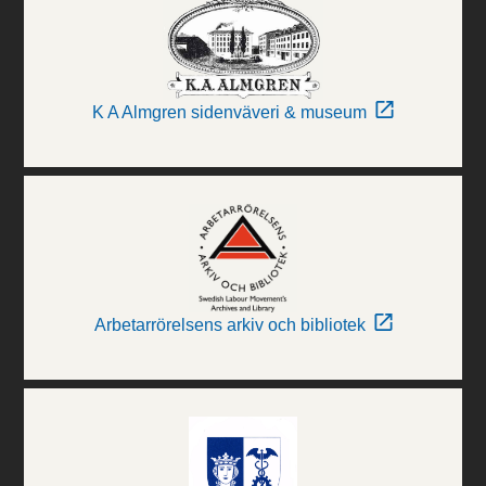
K A Almgren sidenväveri & museum
Arbetarrörelsens arkiv och bibliotek