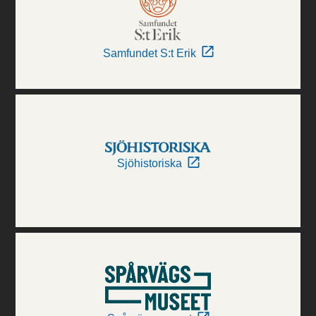
Samfundet S:t Erik
Sjöhistoriska