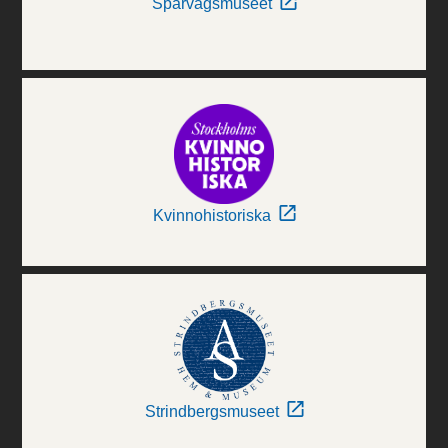
Spårvägsmuseet
Kvinnohistoriska
Strindbergsmuseet