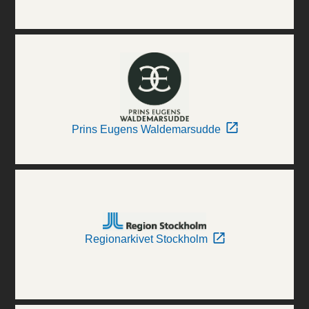
Prins Eugens Waldemarsudde
Regionarkivet Stockholm