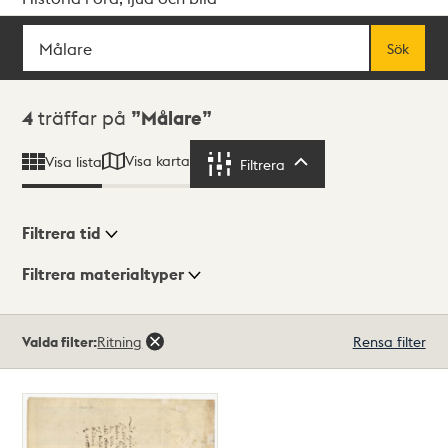
Sök
Fritextsök
Sök
Sökresultat
4
träffar på
Målare
Visa karta
Visa lista
Filtrera
Filtrera
Filtrera tid
Filtrera materialtyper
Visningsläge
Totalt
Valda filter:
Ritning
Rensa filter
4
träffar
Lista
Karta