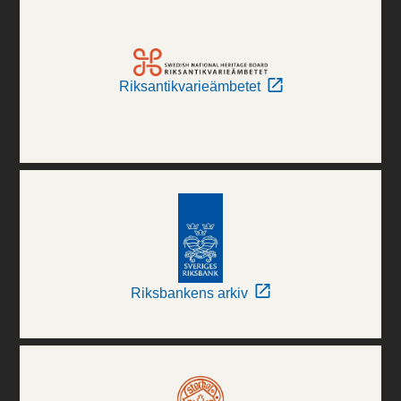
Riksantikvarieämbetet
Riksbankens arkiv