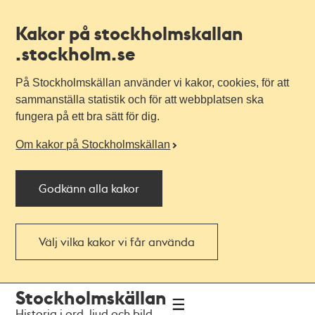
Kakor på stockholmskallan
.stockholm.se
På Stockholmskällan använder vi kakor, cookies, för att
sammanställa statistik och för att webbplatsen ska
fungera på ett bra sätt för dig.
Om kakor på Stockholmskällan
Godkänn alla kakor
Välj vilka kakor vi får använda
Till
Till
Stockholmskällan
navigationen
huvudinnehållet
Historia i ord, ljud och bild