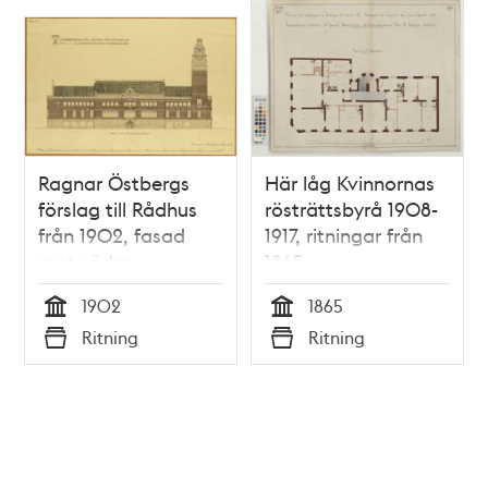
Ragnar Östbergs
Här låg Kvinnornas
förslag till Rådhus
rösträttsbyrå 1908-
från 1902, fasad
1917, ritningar från
mot söder
1865
1902
1865
Tid
Tid
Ritning
Ritning
Typ
Typ