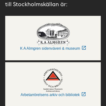
till Stockholmskällan är:
K A Almgren sidenväveri & museum
Arbetarrörelsens arkiv och bibliotek