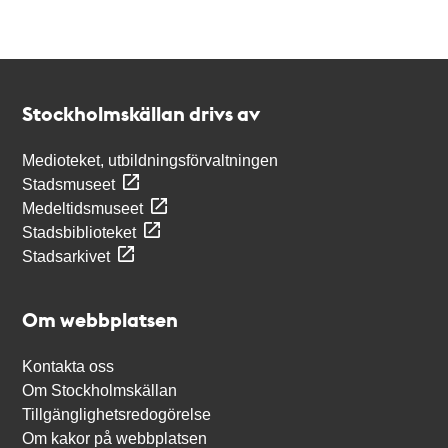
Kontakt
Stockholmskällan
Stockholmskällan drivs av
Medioteket, utbildningsförvaltningen
Stadsmuseet
Medeltidsmuseet
Stadsbiblioteket
Stadsarkivet
Om webbplatsen
Kontakta oss
Om Stockholmskällan
Tillgänglighetsredogörelse
Om kakor på webbplatsen