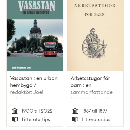
Vasastan : en urban
Arbetsstugor för
hembygd /
barn : en
redaktör: Joel
sammanfattande
Johansson
framställning af
arbetsstugeverksamhet
1900 till 2022
1887 till 1897
i Sverige / Anna
Tid
Tid
Litteraturtips
Litteraturtips
Hierta-Retzius
Typ
Typ