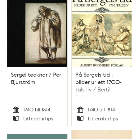
Sergel tecknar / Per
På Sergels tid :
Bjurström
bilder ur ett 1700-
tals liv / Bertil
Palmqvist
1740 till 1814
1740 till 1814
Tid
Tid
Litteraturtips
Litteraturtips
Typ
Typ