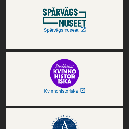
Spårvägsmuseet
Kvinnohistoriska