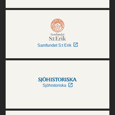
Samfundet S:t Erik
Sjöhistoriska