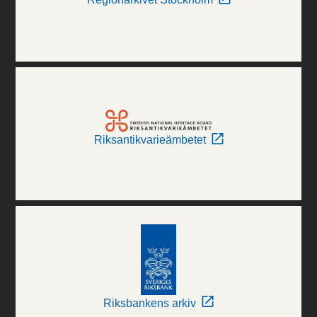
Riksantikvarieämbetet
Riksbankens arkiv