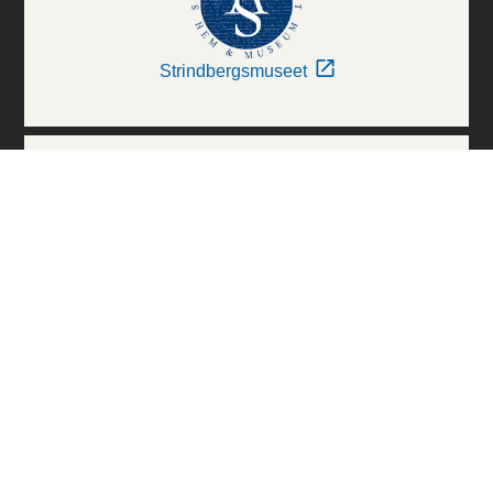
Strindbergsmuseet
Thielska Galleriet
Världskulturmuseerna