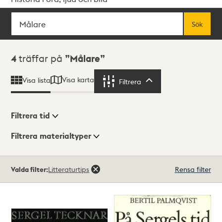
Sök
Fritextsök
Sök
Sökresultat
4
träffar på
Målare
Visa karta
Visa lista
Filtrera
Filtrera
Filtrera tid
Filtrera materialtyper
Visningsläge
Totalt
Valda filter:
Litteraturtips
Rensa filter
4
träffar
Lista
Karta