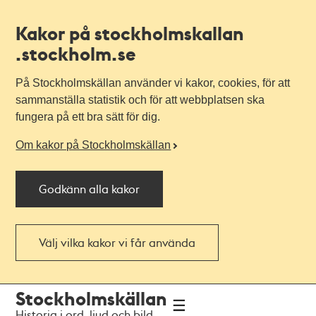
Kakor på stockholmskallan
.stockholm.se
På Stockholmskällan använder vi kakor, cookies, för att
sammanställa statistik och för att webbplatsen ska
fungera på ett bra sätt för dig.
Om kakor på Stockholmskällan
Godkänn alla kakor
Välj vilka kakor vi får använda
Till
Till
Stockholmskällan
navigationen
huvudinnehållet
Historia i ord, ljud och bild