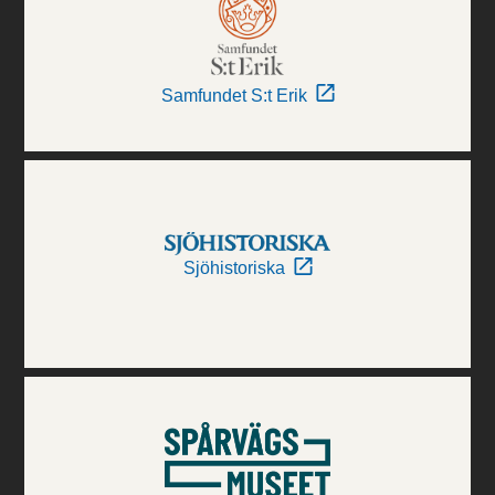
Samfundet S:t Erik
Sjöhistoriska