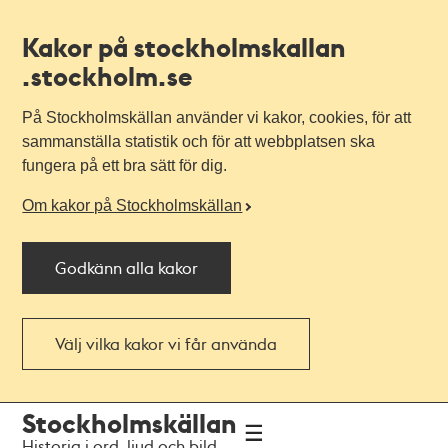
Kakor på stockholmskallan
.stockholm.se
På Stockholmskällan använder vi kakor, cookies, för att
sammanställa statistik och för att webbplatsen ska
fungera på ett bra sätt för dig.
Om kakor på Stockholmskällan
Godkänn alla kakor
Välj vilka kakor vi får använda
Till
Till
Stockholmskällan
navigationen
huvudinnehållet
Historia i ord, ljud och bild