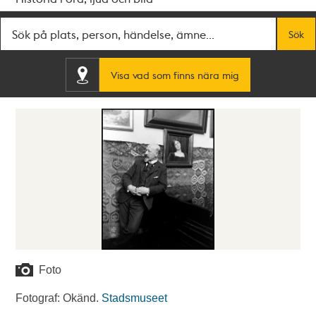
Fritextsök
Sök
Visa vad som finns nära mig
Foto
Fotograf: Okänd.
Stadsmuseet