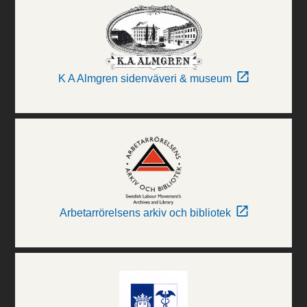
K A Almgren sidenväveri & museum
Arbetarrörelsens arkiv och bibliotek