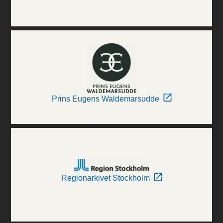
Prins Eugens Waldemarsudde
Regionarkivet Stockholm