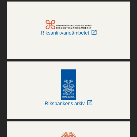
Riksantikvarieämbetet
Riksbankens arkiv