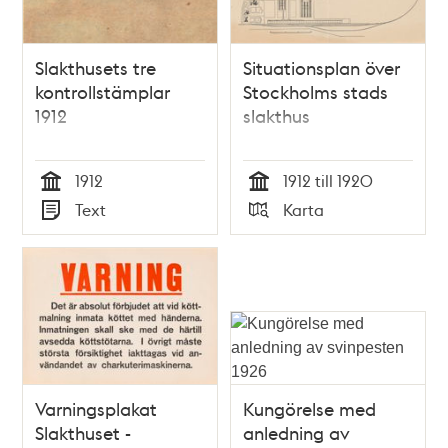
Slakthusets tre
Situationsplan över
kontrollstämplar
Stockholms stads
1912
slakthus
1912
1912 till 1920
Tid
Tid
Text
Karta
Typ
Typ
Varningsplakat
Kungörelse med
Slakthuset -
anledning av