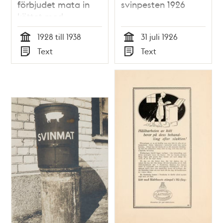
förbjudet mata in
svinpesten 1926
köttet med
händerna vid
1928 till 1938
31 juli 1926
köttmalning
Tid
Tid
Text
Text
Typ
Typ