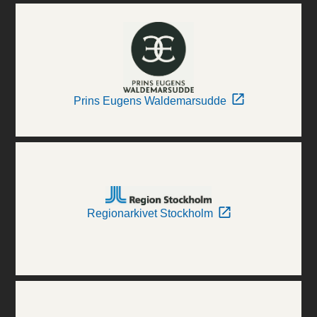
Prins Eugens Waldemarsudde
Regionarkivet Stockholm