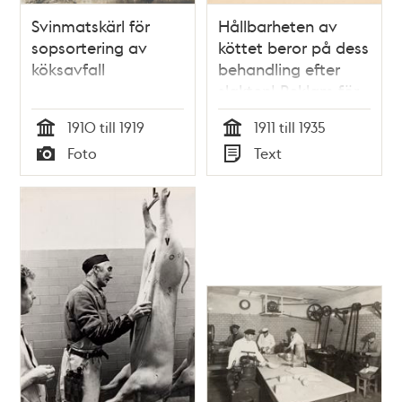
Svinmatskärl för
Hållbarheten av
sopsortering av
köttet beror på dess
köksavfall
behandling efter
slakten! Reklam för
Slakthusets kött
1910 till 1919
1911 till 1935
Tid
Tid
Foto
Text
Typ
Typ