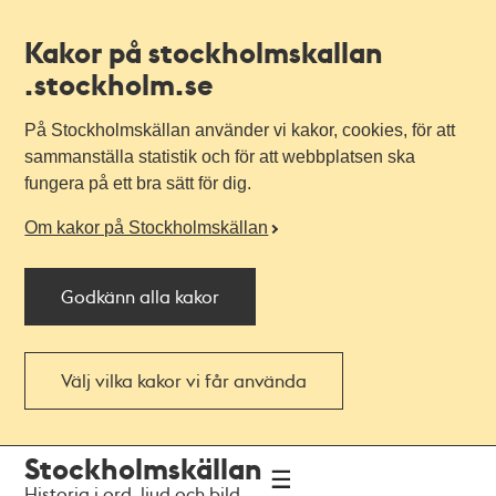
Kakor på stockholmskallan
.stockholm.se
På Stockholmskällan använder vi kakor, cookies, för att
sammanställa statistik och för att webbplatsen ska
fungera på ett bra sätt för dig.
Om kakor på Stockholmskällan
Godkänn alla kakor
Välj vilka kakor vi får använda
Till
Till
Stockholmskällan
navigationen
huvudinnehållet
Historia i ord, ljud och bild