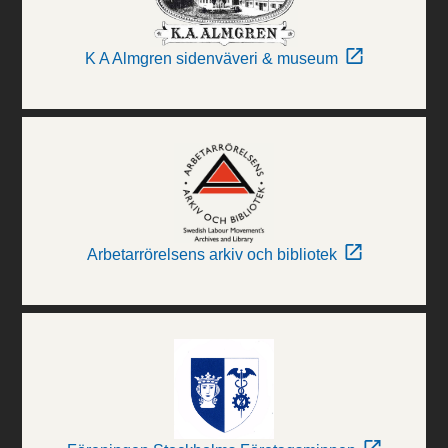
K A Almgren sidenväveri & museum
Arbetarrörelsens arkiv och bibliotek