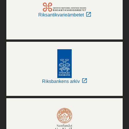
Riksantikvarieämbetet
Riksbankens arkiv