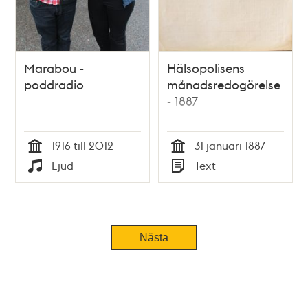
Marabou -
Hälsopolisens
poddradio
månadsredogörelse
- 1887
1916 till 2012
31 januari 1887
Tid
Tid
Ljud
Text
Typ
Typ
Nästa