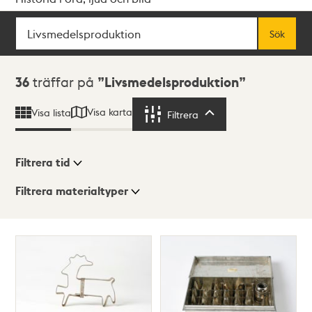
Sök
Fritextsök
Sök
Sökresultat
36
träffar på
Livsmedelsproduktion
Visa karta
Visa lista
Filtrera
Filtrera
Filtrera tid
Filtrera materialtyper
Visningsläge
Totalt
36
träffar
Lista
Karta