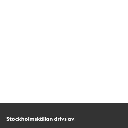
Kontakt
Stockholmskällan
Stockholmskällan drivs av