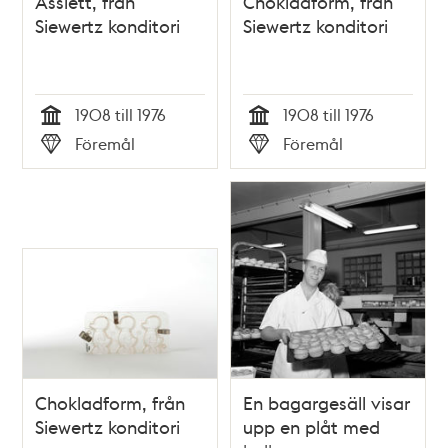
Assiett, från
Chokladform, från
Siewertz konditori
Siewertz konditori
1908 till 1976
1908 till 1976
Tid
Tid
Föremål
Föremål
Typ
Typ
Chokladform, från
En bagargesäll visar
Siewertz konditori
upp en plåt med