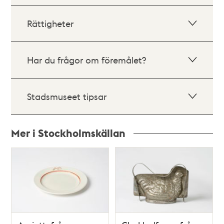
Rättigheter
Har du frågor om föremålet?
Stadsmuseet tipsar
Mer i Stockholmskällan
Relaterade
poster
och
teman