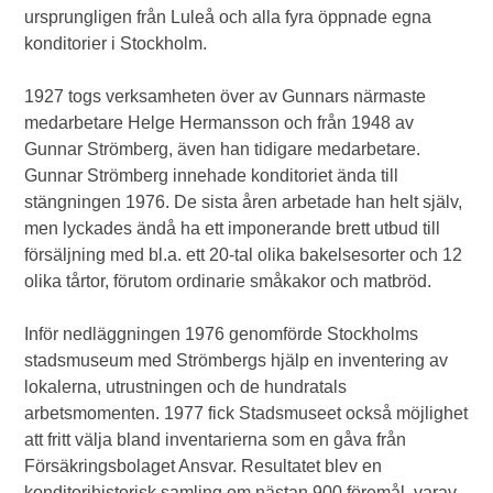
ursprungligen från Luleå och alla fyra öppnade egna
konditorier i Stockholm.
1927 togs verksamheten över av Gunnars närmaste
medarbetare Helge Hermansson och från 1948 av
Gunnar Strömberg, även han tidigare medarbetare.
Gunnar Strömberg innehade konditoriet ända till
stängningen 1976. De sista åren arbetade han helt själv,
men lyckades ändå ha ett imponerande brett utbud till
försäljning med bl.a. ett 20-tal olika bakelsesorter och 12
olika tårtor, förutom ordinarie småkakor och matbröd.
Inför nedläggningen 1976 genomförde Stockholms
stadsmuseum med Strömbergs hjälp en inventering av
lokalerna, utrustningen och de hundratals
arbetsmomenten. 1977 fick Stadsmuseet också möjlighet
att fritt välja bland inventarierna som en gåva från
Försäkringsbolaget Ansvar. Resultatet blev en
konditorihistorisk samling om nästan 900 föremål, varav