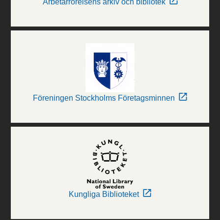
Arbetarrörelsens arkiv och bibliotek
Föreningen Stockholms Företagsminnen
Kungliga Biblioteket