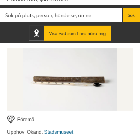
Fritextsök
Sök
Visa vad som finns nära mig
Föremål
Upphov: Okänd.
Stadsmuseet