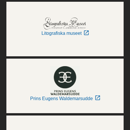
Litografiska museet
Prins Eugens Waldemarsudde