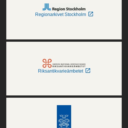
Regionarkivet Stockholm
Riksantikvarieämbetet