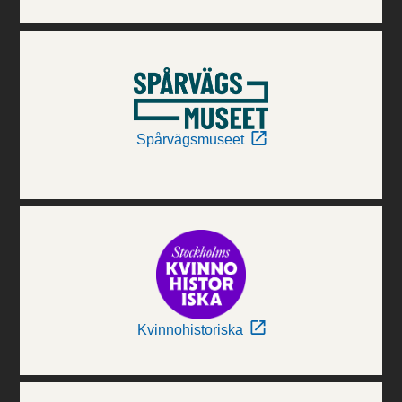
Spårvägsmuseet
Kvinnohistoriska