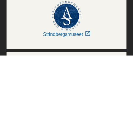
Strindbergsmuseet
Thielska Galleriet