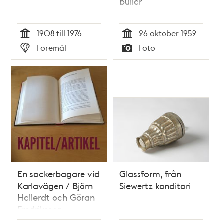
bullar
1908 till 1976
26 oktober 1959
Tid
Tid
Föremål
Foto
Typ
Typ
En sockerbagare vid
Glassform, från
Karlavägen / Björn
Siewertz konditori
Hallerdt och Göran
Fredriksson