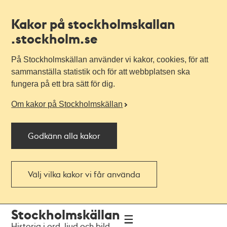
Kakor på stockholmskallan
.stockholm.se
På Stockholmskällan använder vi kakor, cookies, för att
sammanställa statistik och för att webbplatsen ska
fungera på ett bra sätt för dig.
Om kakor på Stockholmskällan
Godkänn alla kakor
Välj vilka kakor vi får använda
Till
Till
Stockholmskällan
navigationen
huvudinnehållet
Historia i ord, ljud och bild