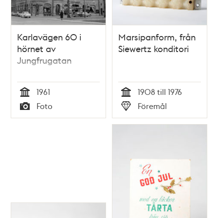
Karlavägen 60 i
Marsipanform, från
hörnet av
Siewertz konditori
Jungfrugatan
1961
1908 till 1976
Tid
Tid
Foto
Föremål
Typ
Typ