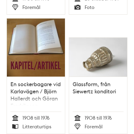
Tid
Tid
Föremål
Foto
Typ
Typ
En sockerbagare vid
Glassform, från
Karlavägen / Björn
Siewertz konditori
Hallerdt och Göran
Fredriksson
1908 till 1976
1908 till 1976
Tid
Tid
Litteraturtips
Föremål
Typ
Typ