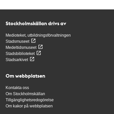
Kontakt
Stockholmskällan
Stockholmskällan drivs av
Medioteket, utbildningsförvaltningen
Stadsmuseet
Medeltidsmuseet
Stadsbiblioteket
Stadsarkivet
Om webbplatsen
Kontakta oss
Om Stockholmskällan
Tillgänglighetsredogörelse
Om kakor på webbplatsen