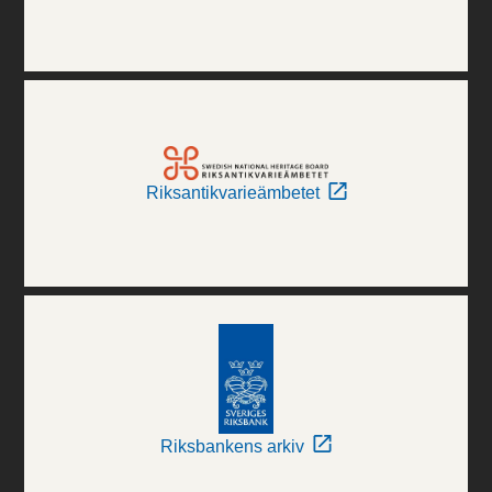
Riksantikvarieämbetet
Riksbankens arkiv