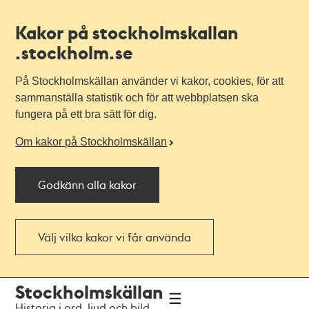
Kakor på stockholmskallan
.stockholm.se
På Stockholmskällan använder vi kakor, cookies, för att
sammanställa statistik och för att webbplatsen ska
fungera på ett bra sätt för dig.
Om kakor på Stockholmskällan
Godkänn alla kakor
Välj vilka kakor vi får använda
Till
Till
Stockholmskällan
navigationen
huvudinnehållet
Historia i ord, ljud och bild