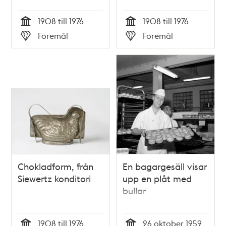
1908 till 1976
1908 till 1976
Tid
Tid
Föremål
Föremål
Typ
Typ
Chokladform, från
En bagargesäll visar
Siewertz konditori
upp en plåt med
bullar
1908 till 1976
26 oktober 1959