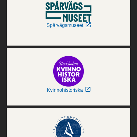
Spårvägsmuseet
Kvinnohistoriska