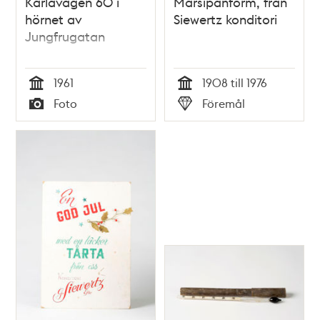
Karlavägen 60 i
Marsipanform, från
hörnet av
Siewertz konditori
Jungfrugatan
1961
1908 till 1976
Tid
Tid
Foto
Föremål
Typ
Typ