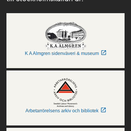
K A Almgren sidenväveri & museum
Arbetarrörelsens arkiv och bibliotek