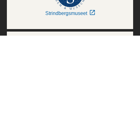
Strindbergsmuseet
Thielska Galleriet
Världskulturmuseerna