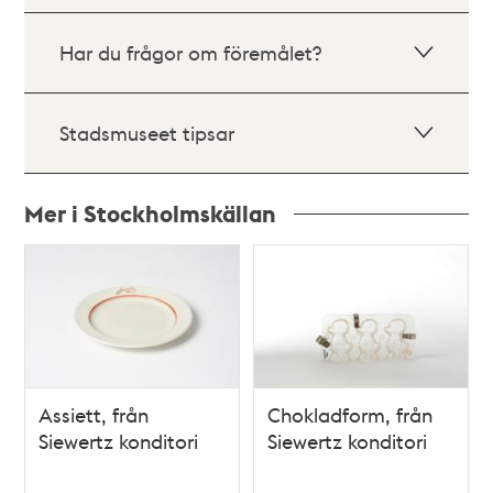
Har du frågor om föremålet?
Stadsmuseet tipsar
Mer i Stockholmskällan
Relaterade
poster
och
teman
Assiett, från
Chokladform, från
Siewertz konditori
Siewertz konditori