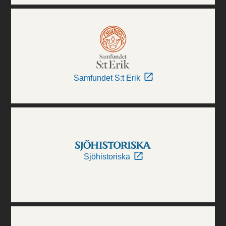
Samfundet S:t Erik
Sjöhistoriska