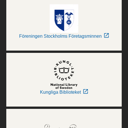
Föreningen Stockholms Företagsminnen
Kungliga Biblioteket