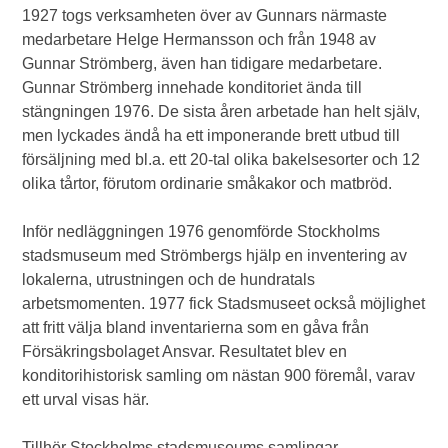
1927 togs verksamheten över av Gunnars närmaste
medarbetare Helge Hermansson och från 1948 av
Gunnar Strömberg, även han tidigare medarbetare.
Gunnar Strömberg innehade konditoriet ända till
stängningen 1976. De sista åren arbetade han helt själv,
men lyckades ändå ha ett imponerande brett utbud till
försäljning med bl.a. ett 20-tal olika bakelsesorter och 12
olika tårtor, förutom ordinarie småkakor och matbröd.
Inför nedläggningen 1976 genomförde Stockholms
stadsmuseum med Strömbergs hjälp en inventering av
lokalerna, utrustningen och de hundratals
arbetsmomenten. 1977 fick Stadsmuseet också möjlighet
att fritt välja bland inventarierna som en gåva från
Försäkringsbolaget Ansvar. Resultatet blev en
konditorihistorisk samling om nästan 900 föremål, varav
ett urval visas här.
Tillhör Stockholms stadsmuseums samlingar.