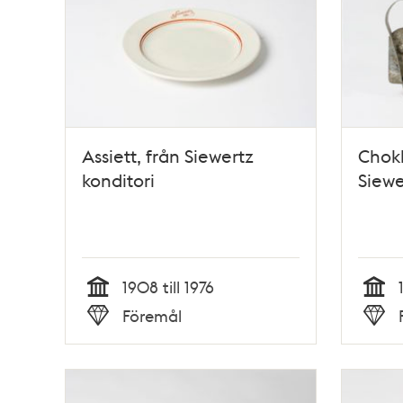
Assiett, från Siewertz
Chokl
konditori
Siewe
1908 till 1976
Tid
Tid
Föremål
Typ
Typ