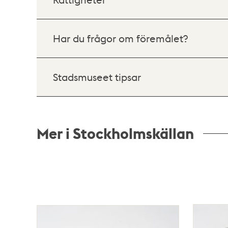
Har du frågor om föremålet?
Stadsmuseet tipsar
Mer i Stockholmskällan
Relaterade
poster
och
teman