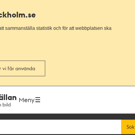
ockholm.se
tt sammanställa statistik och för att webbplatsen ska
or vi får använda
ällan
Meny
h bild
Sök