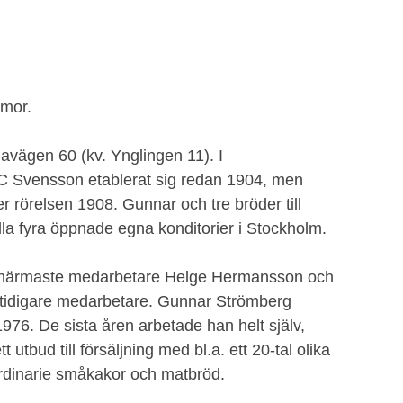
mmor.
lavägen 60 (kv. Ynglingen 11). I
 C Svensson etablerat sig redan 1904, men
 rörelsen 1908. Gunnar och tre bröder till
la fyra öppnade egna konditorier i Stockholm.
 närmaste medarbetare Helge Hermansson och
tidigare medarbetare. Gunnar Strömberg
1976. De sista åren arbetade han helt själv,
tbud till försäljning med bl.a. ett 20-tal olika
 ordinarie småkakor och matbröd.