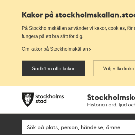
Kakor på stockholmskallan
.st
På Stockholmskällan använder vi kakor, cookies, för a
fungera på ett bra sätt för dig.
Om kakor på Stockholmskällan
Godkänn alla kakor
Välj vilka kak
Till
Till
Stockholmsk
navigationen
huvudinnehållet
Historia i ord, ljud oc
Fritextsök