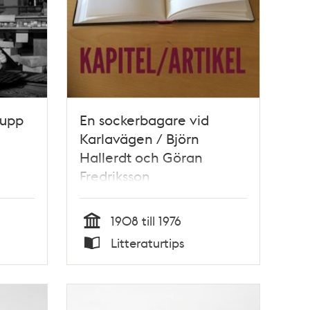
 upp
En sockerbagare vid
Karlavägen / Björn
Hallerdt och Göran
Fredriksson
1908 till 1976
Tid
Litteraturtips
Typ