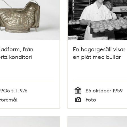
adform, från
En bagargesäll visar
rtz konditori
en plåt med bullar
1908 till 1976
26 oktober 1959
Tid
Föremål
Foto
Typ