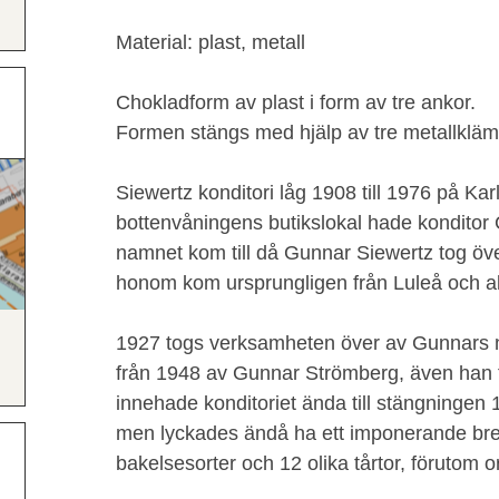
Material: plast, metall
Chokladform av plast i form av tre ankor.
Formen stängs med hjälp av tre metallklä
Siewertz konditori låg 1908 till 1976 på Kar
bottenvåningens butikslokal hade konditor
namnet kom till då Gunnar Siewertz tog över
honom kom ursprungligen från Luleå och al
1927 togs verksamheten över av Gunnars
från 1948 av Gunnar Strömberg, även han 
innehade konditoriet ända till stängningen 
men lyckades ändå ha ett imponerande brett u
bakelsesorter och 12 olika tårtor, förutom