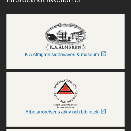
K A Almgren sidenväveri & museum
Arbetarrörelsens arkiv och bibliotek