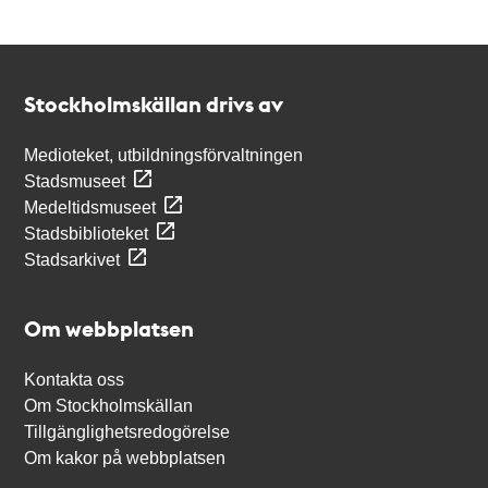
Kontakt
Stockholmskällan
Stockholmskällan drivs av
Medioteket, utbildningsförvaltningen
Stadsmuseet
Medeltidsmuseet
Stadsbiblioteket
Stadsarkivet
Om webbplatsen
Kontakta oss
Om Stockholmskällan
Tillgänglighetsredogörelse
Om kakor på webbplatsen