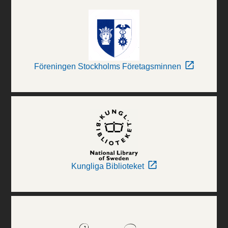
Föreningen Stockholms Företagsminnen
Kungliga Biblioteket