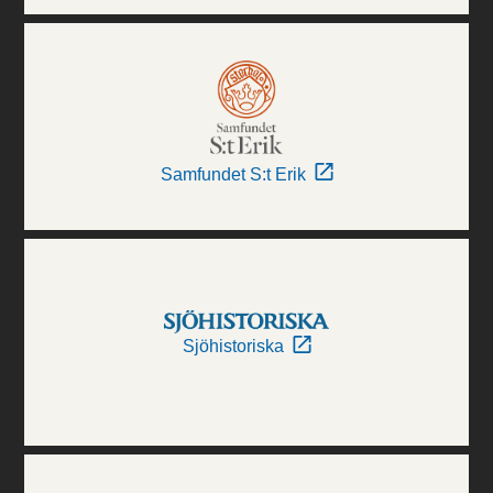
Samfundet S:t Erik
Sjöhistoriska