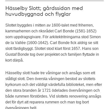
Hässelby Slott; gårdssidan med
huvudbyggnad och flyglar
Slottet byggdes i mitten av 1600-talet med friherren,
kammarherren och riksrådet Carl Bonde (1581-1652)
som uppdragsgivare. För arkitektritningarna stod Simon
de la Vallée (1600-1642). Carl Bonde fick aldrig se sitt
slott färdigbyggt. Slottet stod klart först 1657. Hans son
Gustaf Bonde tog över projektet och familjen flyttade in
kort därpå.
Hässelby slott hade tre våningar och ansågs som ett
ståtligt slott. Den översta våningen bestod av slottets
kyrkorum och det väldigt värdefulla biblioteket, men efter
den stora branden år 1721 ödelades övervåningen och
både rummen förstördes. Vid slottets renovering ansågs
det för dyrt att reparera rummen och man tog bort
övervåningen helt.