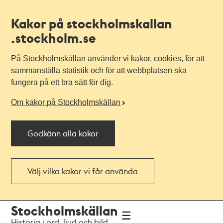
Kakor på stockholmskallan
.stockholm.se
På Stockholmskällan använder vi kakor, cookies, för att
sammanställa statistik och för att webbplatsen ska
fungera på ett bra sätt för dig.
Om kakor på Stockholmskällan
Godkänn alla kakor
Välj vilka kakor vi får använda
Till
Till
Stockholmskällan
navigationen
huvudinnehållet
Historia i ord, ljud och bild