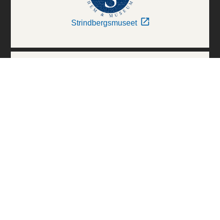
Strindbergsmuseet
Thielska Galleriet
Världskulturmuseerna