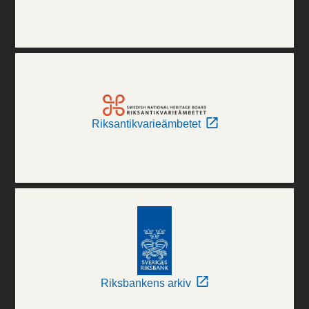
Riksantikvarieämbetet
Riksbankens arkiv