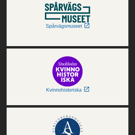
Spårvägsmuseet
Kvinnohistoriska