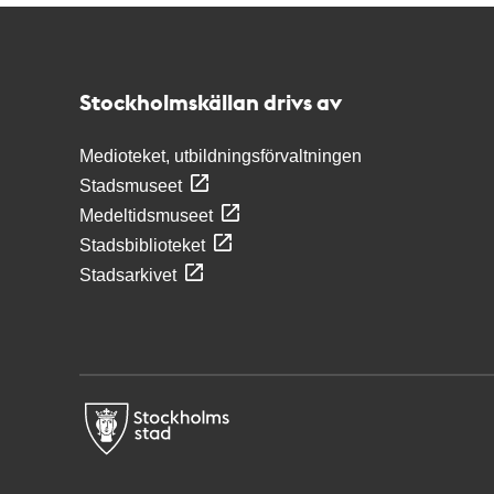
Kontakt
Stockholmskällan
Stockholmskällan drivs av
Medioteket, utbildningsförvaltningen
Stadsmuseet
Medeltidsmuseet
Stadsbiblioteket
Stadsarkivet