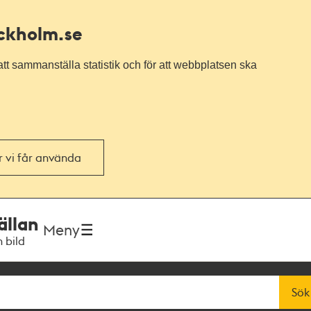
ockholm.se
tt sammanställa statistik och för att webbplatsen ska
or vi får använda
ällan
Meny
h bild
Sök