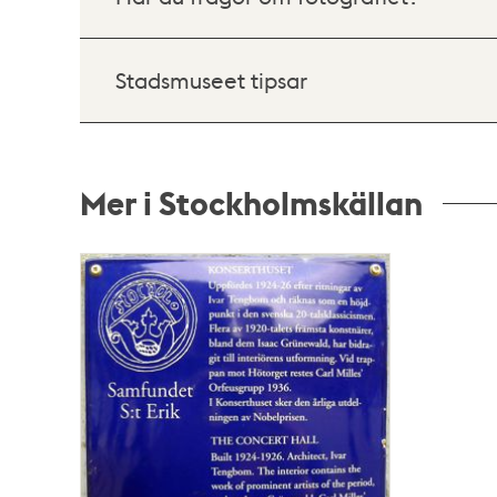
Stadsmuseet tipsar
Mer i Stockholmskällan
Relaterade
poster
och
teman