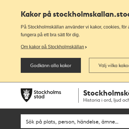
Kakor på stockholmskallan
.st
På Stockholmskällan använder vi kakor, cookies, för a
fungera på ett bra sätt för dig.
Om kakor på Stockholmskällan
Godkänn alla kakor
Välj vilka kak
Till
Till
Stockholmsk
navigationen
huvudinnehållet
Historia i ord, ljud oc
Fritextsök