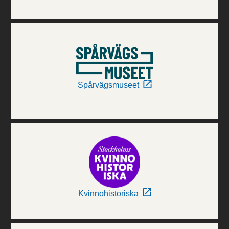
Spårvägsmuseet
Kvinnohistoriska