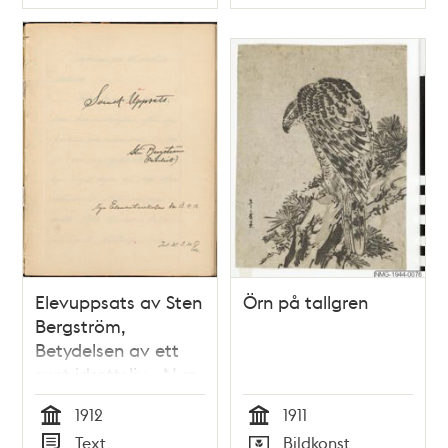
Typ
Typ
Elevuppsats av Sten
Örn på tallgren
Bergström,
Betydelsen av ett
sunt idrottsliv - Nya
Elementarskolan VT
1912
1911
1912
Tid
Tid
Text
Bildkonst