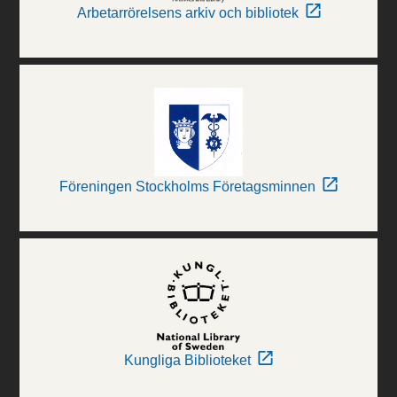
Arbetarrörelsens arkiv och bibliotek
Föreningen Stockholms Företagsminnen
Kungliga Biblioteket