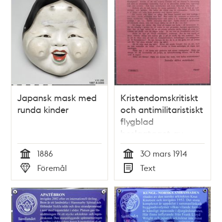
Japansk mask med
Kristendomskritiskt
runda kinder
och antimilitaristiskt
flygblad
beslagtaget av
polisen 1914
1886
30 mars 1914
Tid
Tid
Föremål
Text
Typ
Typ