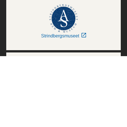
Strindbergsmuseet
Thielska Galleriet