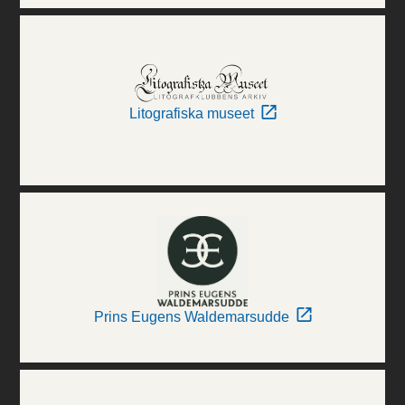
Litografiska museet
Prins Eugens Waldemarsudde