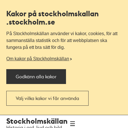
Kakor på stockholmskallan
.stockholm.se
På Stockholmskällan använder vi kakor, cookies, för att
sammanställa statistik och för att webbplatsen ska
fungera på ett bra sätt för dig.
Om kakor på Stockholmskällan
Godkänn alla kakor
Välj vilka kakor vi får använda
Till
Till
Stockholmskällan
navigationen
huvudinnehållet
Historia i ord, ljud och bild