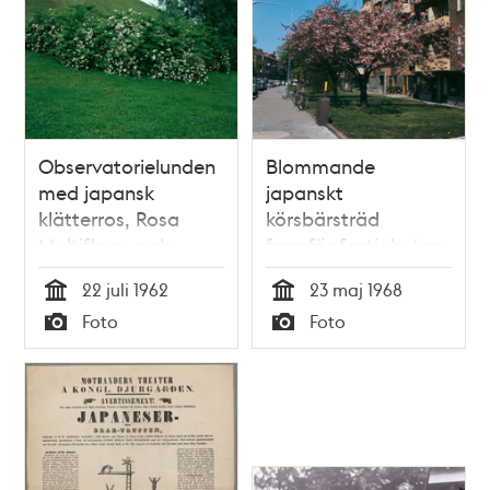
Observatorielunden
Blommande
med japansk
japanskt
klätterros, Rosa
körsbärsträd
Multiflora, och
framför fastigheten
skulpturen
på Brantingsgatan
22 juli 1962
23 maj 1968
Kentauren i fonden
37. Vy åt väster
Tid
Tid
Foto
Foto
Typ
Typ