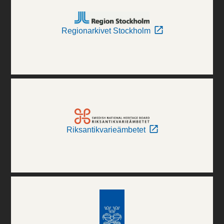
Regionarkivet Stockholm
Riksantikvarieämbetet