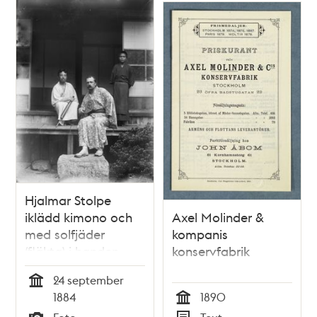
Hjalmar Stolpe
iklädd kimono och
Axel Molinder &
med solfjäder
kompanis
(fläkta) i handen
konservfabrik
24 september
Tid
1884
1890
Tid