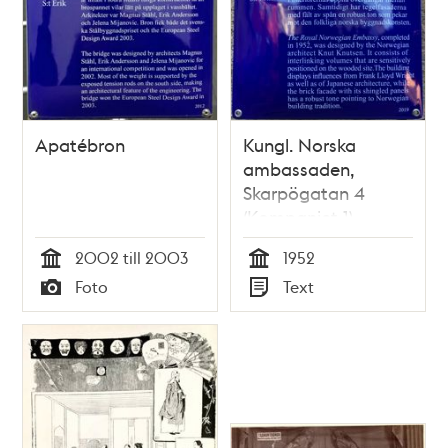
Apatébron
Kungl. Norska
ambassaden,
Skarpögatan 4
(Kompaniet 1)
2002 till 2003
1952
Tid
Tid
Foto
Text
Typ
Typ