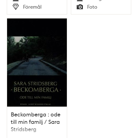
Tid
Tid
Föremål
Foto
Typ
Typ
Beckomberga : ode
till min familj / Sara
Stridsberg