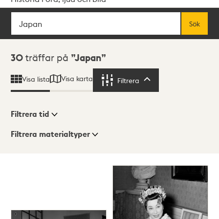
Sök
Fritextsök
Sök
Sökresultat
30
träffar på
Japan
Visa karta
Visa lista
Filtrera
Filtrera
Filtrera tid
Filtrera materialtyper
Visningsläge
Totalt
30
träffar
Lista
Karta