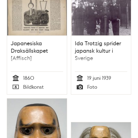
Japanesiska
Ida Trotzig sprider
Draksällskapet
japansk kultur i
[Affisch]
Sverige
1860
19 juni 1939
Tid
Tid
Bildkonst
Foto
Typ
Typ