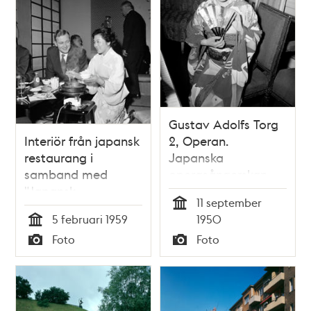
Gustav Adolfs Torg
Interiör från japansk
2, Operan.
restaurang i
Japanska
samband med
operasångerskan
"Japansk
Tomiko Kanazawa.
11 september
matvecka". En
(Klädd som Geisha)
Tid
5 februari 1959
1950
kvinna serverar mat
Tid
Foto
Foto
Typ
Typ