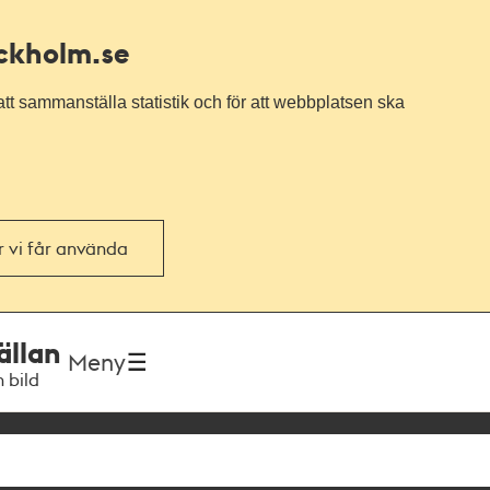
ockholm.se
tt sammanställa statistik och för att webbplatsen ska
or vi får använda
ällan
Meny
h bild