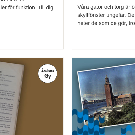
Våra gator och torg är 
r för funktion. Till dig
skyltfönster ungefär. D
heter de som de gör, tro
Årskurs
Gy