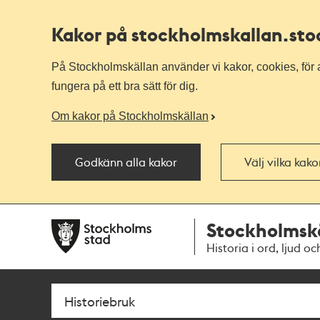
Kakor på stockholmskallan
.st
På Stockholmskällan använder vi kakor, cookies, för a
fungera på ett bra sätt för dig.
Om kakor på Stockholmskällan
Godkänn alla kakor
Välj vilka kak
Till
Till
Stockholmsk
navigationen
huvudinnehållet
Historia i ord, ljud oc
Sök
Fritextsök