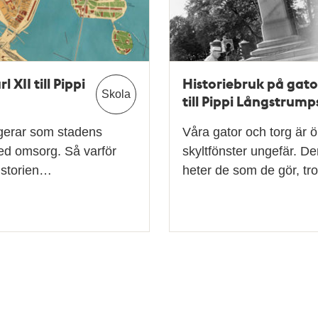
 XII till Pippi
Historiebruk på gator
Skola
till Pippi Långstrump
ngerar som stadens
Våra gator och torg är 
ed omsorg. Så varför
skyltfönster ungefär. D
historien…
heter de som de gör, tro