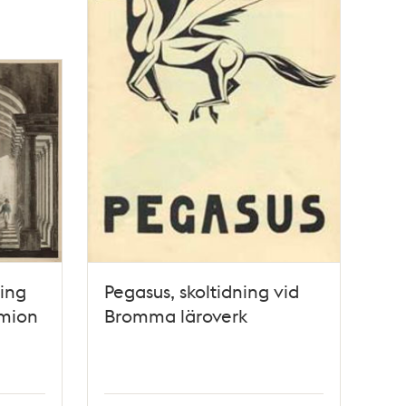
ling
Pegasus, skoltidning vid
ymion
Bromma läroverk