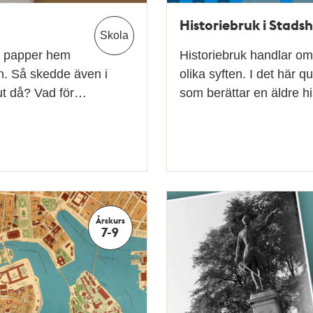
Historiebruk i Stads
Skola
ig papper hem
Historiebruk handlar om
an. Så skedde även i
olika syften. I det här q
 ut då? Vad för…
som berättar en äldre h
Årskurs
7-9