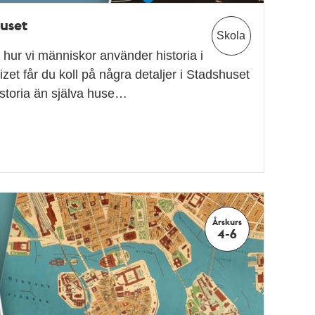
huset
Skola
 hur vi människor använder historia i
uizet får du koll på några detaljer i Stadshuset
istoria än själva huse…
Årskurs
4-6