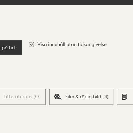
Visa innehåll utan tidsangivelse
a på tid
Litteraturtips
(
0
)
Film & rörlig bild
(
4
)