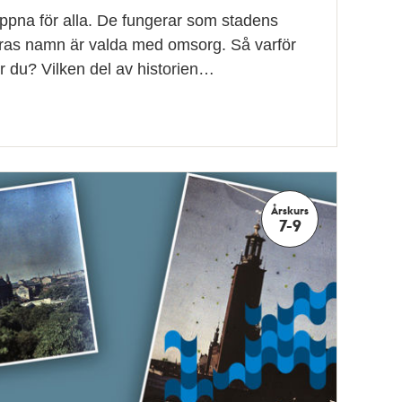
öppna för alla. De fungerar som stadens
eras namn är valda med omsorg. Så varför
r du? Vilken del av historien…
Årskurs
7-9