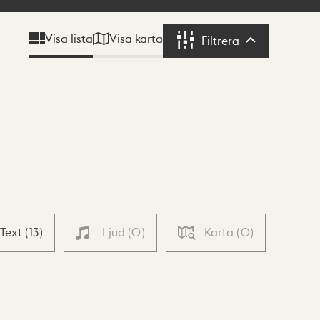
Visa karta
Visa lista
Filtrera
Filtrera
Text
(
13
)
Ljud
(
0
)
Karta
(
0
)