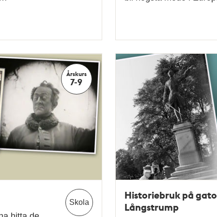
Årskurs
7-9
Historiebruk på gator 
Skola
Långstrump
na hitta de