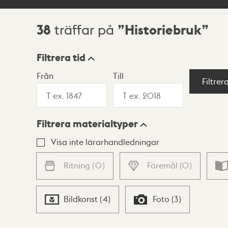
38
Historiebruk
träffar på
Sökresultat
Filtrera tid
Från
Till
Visningsläge
Filtrer
Filtrera materialtyper
Lista
Karta
Visa inte lärarhandledningar
Ritning
(
0
)
Föremål
(
0
)
Bildkonst
(
4
)
Foto
(
3
)