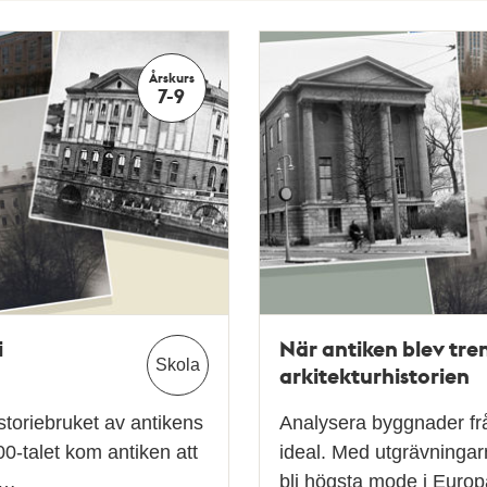
Årskurs
7-9
i
När antiken blev tren
Skola
arkitekturhistorien
storiebruket av antikens
Analysera byggnader frå
0-talet kom antiken att
ideal. Med utgrävningar
g…
bli högsta mode i Europ