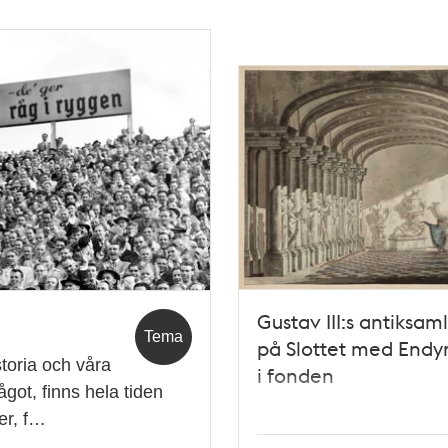
Gustav III:s antiksam
Tema
på Slottet med End
storia och våra
i fonden
ågot, finns hela tiden
er, f…