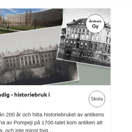
Årskurs
Gy
dig - historiebruk i
Skola
n 200 år och hitta historiebruket av antikens
na av Pompeji på 1700-talet kom antiken att
a, och inte minst byg…