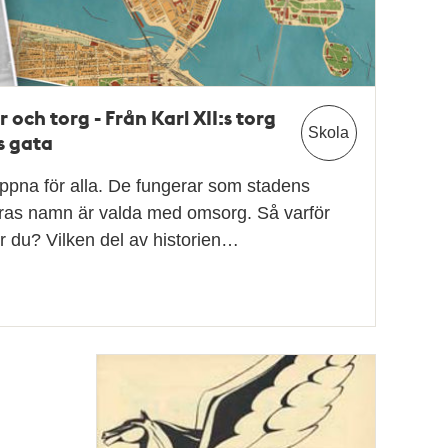
 och torg - Från Karl XII:s torg
Skola
s gata
öppna för alla. De fungerar som stadens
eras namn är valda med omsorg. Så varför
r du? Vilken del av historien…