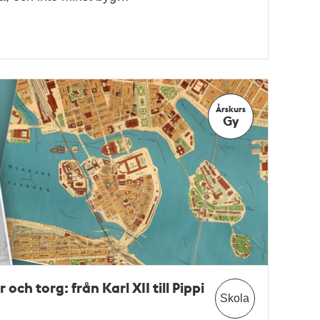
Årskurs
Gy
och torg: från Karl XII till Pippi
Skola