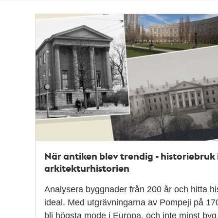
Totalt
38
träffar
När antiken blev trendig - historiebruk 
arkitekturhistorien
Analysera byggnader från 200 år och hitta hi
ideal. Med utgrävningarna av Pompeji på 170
bli högsta mode i Europa, och inte minst by