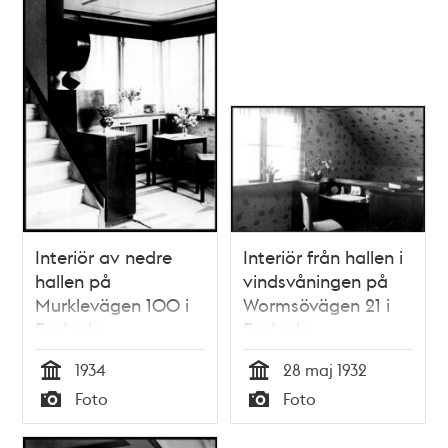
Interiör av nedre
Interiör från hallen i
hallen på
vindsvåningen på
Murklevägen 100 i
Wormsövägen 21 i
Enskede
Enskede
småstugeområde
småstugeområde
1934
28 maj 1932
Tid
Tid
Foto
Foto
Typ
Typ