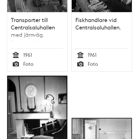
Transporter till
Fiskhandlare vid
Centralsaluhallen
Centralsaluhallen.
med järnväg.
Kungsgatan i
fonden. Nu kv.
1961
1961
Blekholmen.
Tid
Tid
Foto
Foto
Typ
Typ