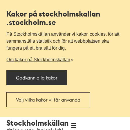
Kakor på stockholmskallan
.stockholm.se
På Stockholmskällan använder vi kakor, cookies, för att
sammanställa statistik och för att webbplatsen ska
fungera på ett bra sätt för dig.
Om kakor på Stockholmskällan
Godkänn alla kakor
Välj vilka kakor vi får använda
Till
Till
Stockholmskällan
navigationen
huvudinnehållet
Historia i ord, ljud och bild