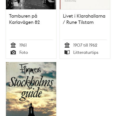
Tamburen på
Livet i Klarahallarna
Karlavägen 82
/ Rune Tilstam
1961
1907 till 1962
Tid
Tid
Foto
Litteraturtips
Typ
Typ