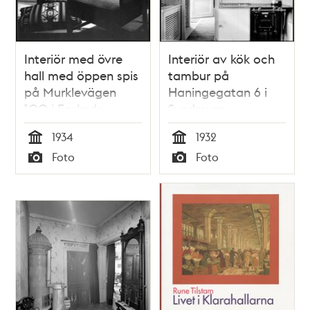
Interiör med övre
Interiör av kök och
hall med öppen spis
tambur på
på Murklevägen
Haningegatan 6 i
100 i Enskede
Svedmyra
småstugeområde
småstugeområde
1934
1932
Tid
Tid
Foto
Foto
Typ
Typ