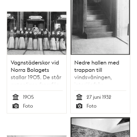
Vagnstäderskor vid
Nedre hallen med
Norra Bolagets
trappan till
stallar 1905. De står
vindsvåningen,
antagligen framför
interiör från
de nya hallar som
Beckombergavägen
1905
27 juni 1932
uppfördes 1905 på
128 i Ängby
Tid
Tid
Foto
Foto
Roslagsgatan, i kv.
småstugeområde
Typ
Typ
Provisorn