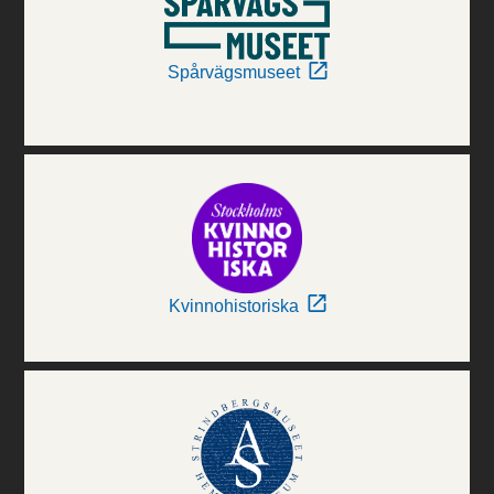
Spårvägsmuseet
Kvinnohistoriska