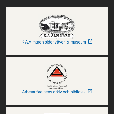
K A Almgren sidenväveri & museum
Arbetarrörelsens arkiv och bibliotek