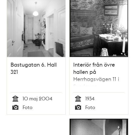
Bastugatan 6. Hall
Interiör från övre
321
hallen på
Herrhagsvägen 11 i
Svedmyra
småstugeområde
10 maj 2004
1934
Tid
Tid
Foto
Foto
Typ
Typ