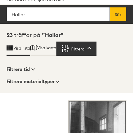
Sök
Fritextsök
Sök
Sökresultat
23
träffar på
Hallar
Visa karta
Visa lista
Filtrera
Filtrera
Filtrera tid
Filtrera materialtyper
Visningsläge
Totalt
23
träffar
Lista
Karta