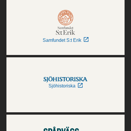
Samfundet S:t Erik
Sjöhistoriska