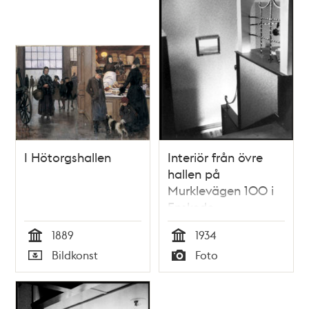
I Hötorgshallen
Interiör från övre
hallen på
Murklevägen 100 i
Enskede
småstugeområde
1889
1934
Tid
Tid
Bildkonst
Foto
Typ
Typ