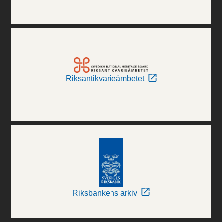
Riksantikvarieämbetet
Riksbankens arkiv