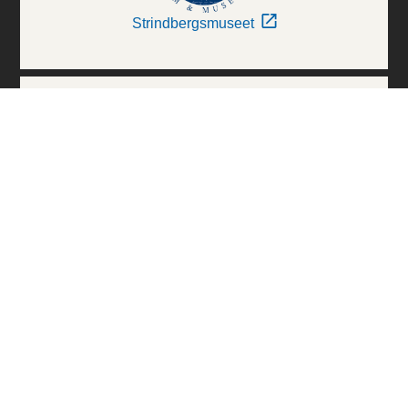
Strindbergsmuseet
Thielska Galleriet
Världskulturmuseerna