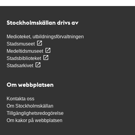
Kontakt
Stockholmskällan
Stockholmskällan drivs av
Medioteket, utbildningsförvaltningen
Stadsmuseet
Medeltidsmuseet
Stadsbiblioteket
Stadsarkivet
Om webbplatsen
Kontakta oss
Om Stockholmskällan
Tillgänglighetsredogörelse
Om kakor på webbplatsen