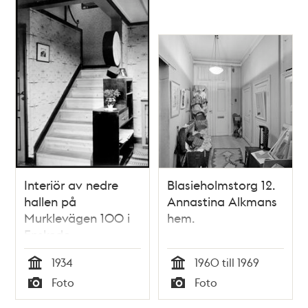
Interiör av nedre
Blasieholmstorg 12.
hallen på
Annastina Alkmans
Murklevägen 100 i
hem.
Enskede
småstugeområde
1934
1960 till 1969
Tid
Tid
Foto
Foto
Typ
Typ