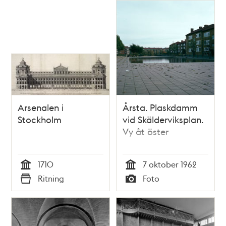
Arsenalen i
Årsta. Plaskdamm
Stockholm
vid Skälderviksplan.
Vy åt öster
1710
7 oktober 1962
Tid
Tid
Ritning
Foto
Typ
Typ