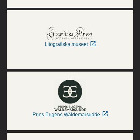
Litografiska museet
Prins Eugens Waldemarsudde