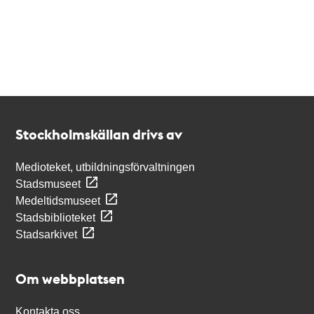
Kontakt
Stockholmskällan
Stockholmskällan drivs av
Medioteket, utbildningsförvaltningen
Stadsmuseet
Medeltidsmuseet
Stadsbiblioteket
Stadsarkivet
Om webbplatsen
Kontakta oss