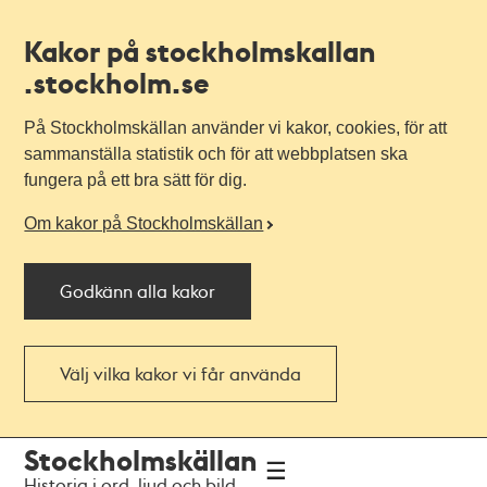
Kakor på stockholmskallan
.stockholm.se
På Stockholmskällan använder vi kakor, cookies, för att
sammanställa statistik och för att webbplatsen ska
fungera på ett bra sätt för dig.
Om kakor på Stockholmskällan
Godkänn alla kakor
Välj vilka kakor vi får använda
Till
Till
Stockholmskällan
navigationen
huvudinnehållet
Historia i ord, ljud och bild