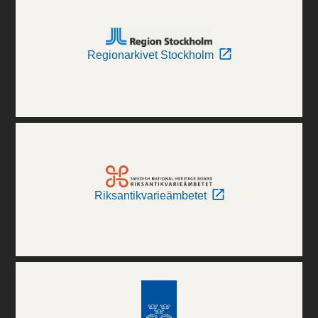
Regionarkivet Stockholm
Riksantikvarieämbetet