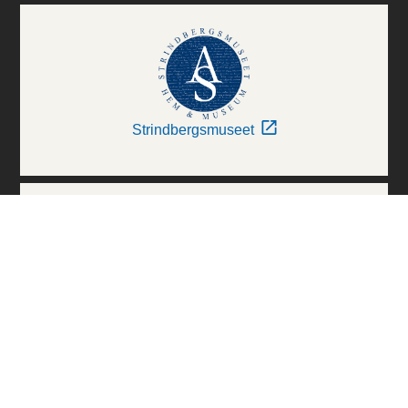
Strindbergsmuseet
Thielska Galleriet