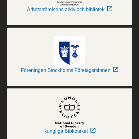
Arbetarrörelsens arkiv och bibliotek
Föreningen Stockholms Företagsminnen
Kungliga Biblioteket