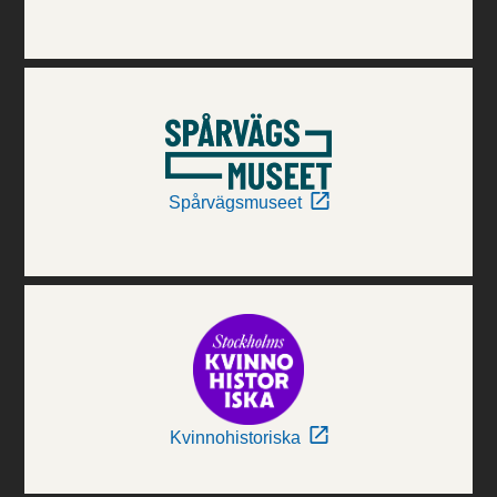
Spårvägsmuseet
Kvinnohistoriska