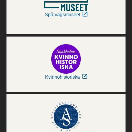
Spårvägsmuseet
Kvinnohistoriska