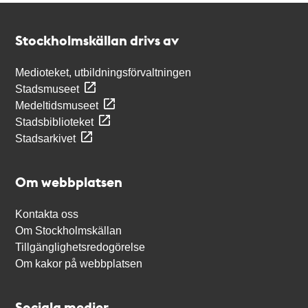
Kontakt
Stockholmskällan
Stockholmskällan drivs av
Medioteket, utbildningsförvaltningen
Stadsmuseet
Medeltidsmuseet
Stadsbiblioteket
Stadsarkivet
Om webbplatsen
Kontakta oss
Om Stockholmskällan
Tillgänglighetsredogörelse
Om kakor på webbplatsen
Sociala medier