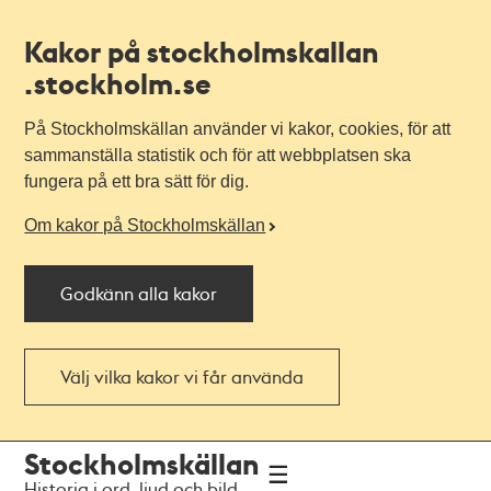
Kakor på stockholmskallan
.stockholm.se
På Stockholmskällan använder vi kakor, cookies, för att
sammanställa statistik och för att webbplatsen ska
fungera på ett bra sätt för dig.
Om kakor på Stockholmskällan
Godkänn alla kakor
Välj vilka kakor vi får använda
Till
Till
Stockholmskällan
navigationen
huvudinnehållet
Historia i ord, ljud och bild