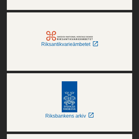
Riksantikvarieämbetet
Riksbankens arkiv