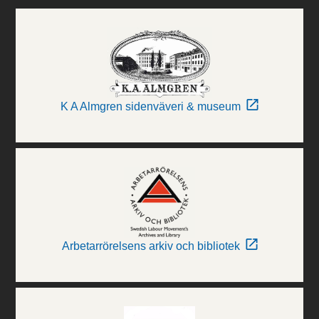
K A Almgren sidenväveri & museum
Arbetarrörelsens arkiv och bibliotek