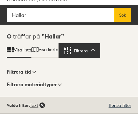
Sök
Fritextsök
Sök
Sökresultat
0
träffar på
Hallar
Visa karta
Visa lista
Filtrera
Filtrera
Filtrera tid
Filtrera materialtyper
Visningsläge
Totalt
Valda filter:
Text
Rensa filter
0
träffar
Lista
Karta