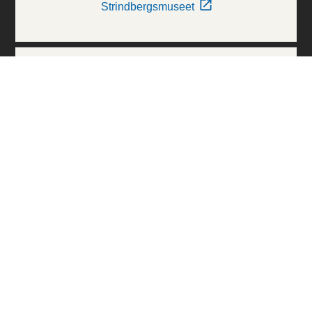
Strindbergsmuseet
Thielska Galleriet
Världskulturmuseerna