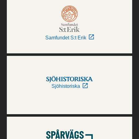
Samfundet S:t Erik
Sjöhistoriska