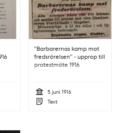
h
"Barbarernas kamp mot
916
fredsrörelsen" - upprop till
protestmöte 1916
5 juni 1916
Tid
Text
Typ