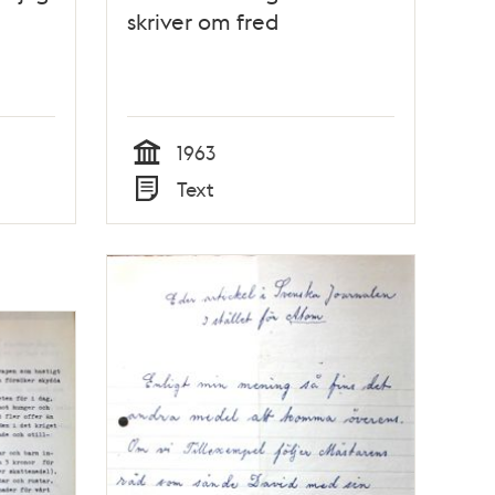
skriver om fred
1963
Tid
Text
Typ