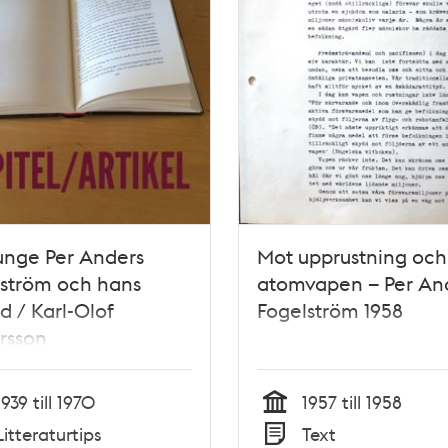
unge Per Anders
Mot upprustning och
lström och hans
atomvapen – Per An
d / Karl-Olof
Fogelström 1958
rsson
1939 till 1970
1957 till 1958
Tid
Litteraturtips
Text