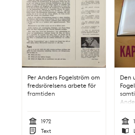
Per Anders Fogelström om
Den 
fredsrörelsens arbete för
Foge
framtiden
samti
Ande
1972
Tid
Tid
Text