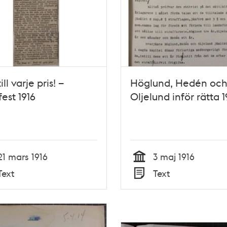
ill varje pris! –
Höglund, Hedén oc
est 1916
Oljelund inför rätta 1
21 mars 1916
3 maj 1916
Tid
Text
Text
Typ