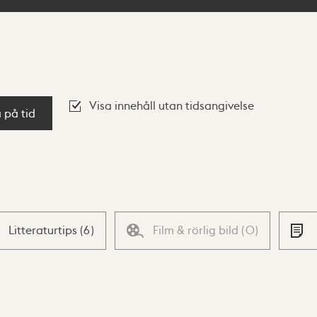
Visa innehåll utan tidsangivelse
a på tid
Litteraturtips
(
6
)
Film & rörlig bild
(
0
)