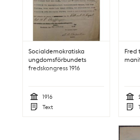
Socialdemokratiska
Fred t
ungdomsförbundets
manif
fredskongress 1916
1916
Tid
Tid
Text
Typ
Typ