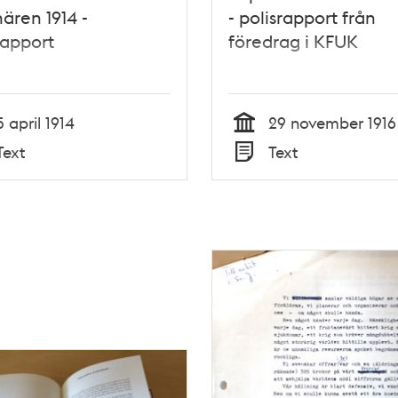
hären 1914 -
- polisrapport från
rapport
föredrag i KFUK
5 april 1914
29 november 1916
Tid
Text
Text
Typ