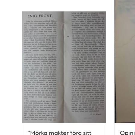
”Mörka makter föra sitt
Opin