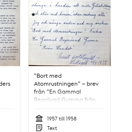
”Bort med
ders
Atomrustningen” – brev
från ”En Gammal
Beprövad Gumma från
Landet” 1958
1957 till 1958
Tid
Text