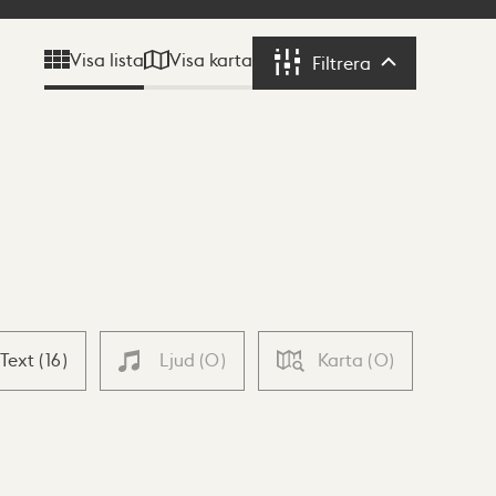
Visa karta
Visa lista
Filtrera
Filtrera
Text
(
16
)
Ljud
(
0
)
Karta
(
0
)