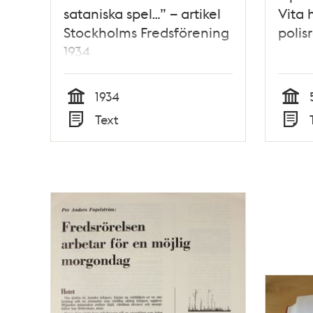
sataniska spel…” – artikel
Vita 
Stockholms Fredsförening
polis
1934
1934
Tid
Tid
Text
Typ
Typ