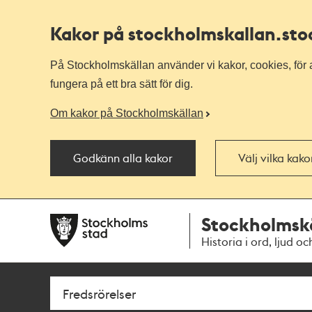
Kakor på stockholmskallan
.st
På Stockholmskällan använder vi kakor, cookies, för a
fungera på ett bra sätt för dig.
Om kakor på Stockholmskällan
Godkänn alla kakor
Välj vilka kak
Till
Till
Stockholmsk
navigationen
huvudinnehållet
Historia i ord, ljud oc
Sök
Fritextsök