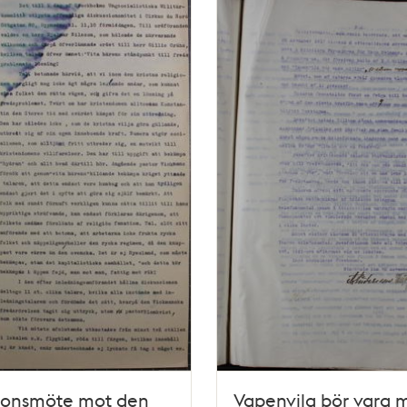
ionsmöte mot den
Vapenvila bör vara m