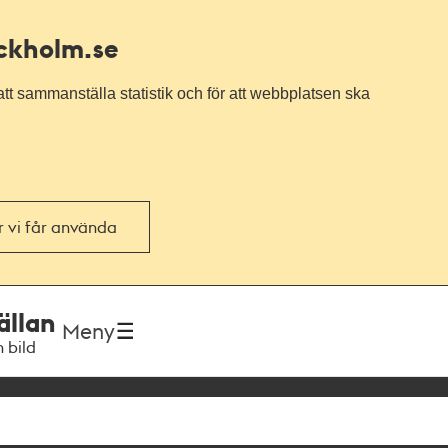
ockholm.se
tt sammanställa statistik och för att webbplatsen ska
or vi får använda
ällan
Meny
h bild