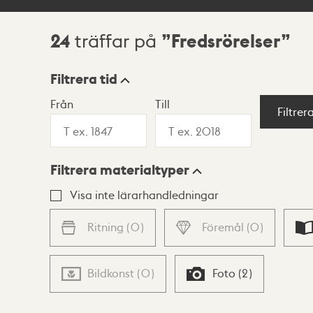
24
Fredsrörelser
träffar på
Sökresultat
Filtrera tid
Från
Till
Visningsläge
Filtrer
Filtrera materialtyper
Lista
Karta
Visa inte lärarhandledningar
Ritning
(
0
)
Föremål
(
0
)
Bildkonst
(
0
)
Foto
(
2
)