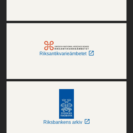
Riksantikvarieämbetet
Riksbankens arkiv