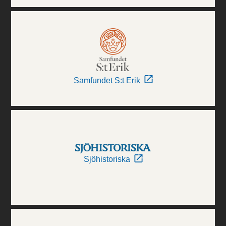
Samfundet S:t Erik
Sjöhistoriska