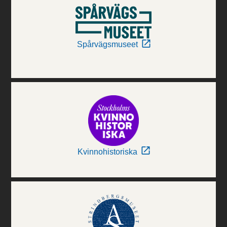
Spårvägsmuseet
Kvinnohistoriska