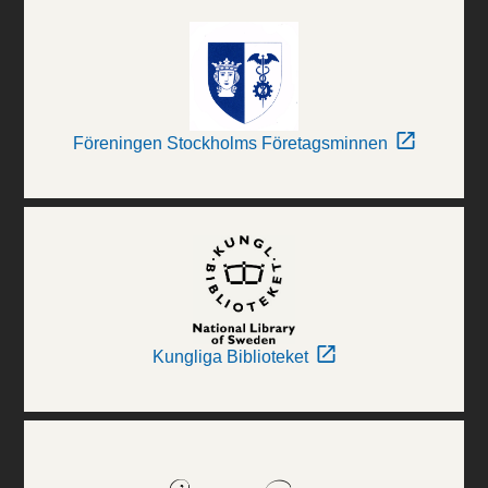
Föreningen Stockholms Företagsminnen
Kungliga Biblioteket