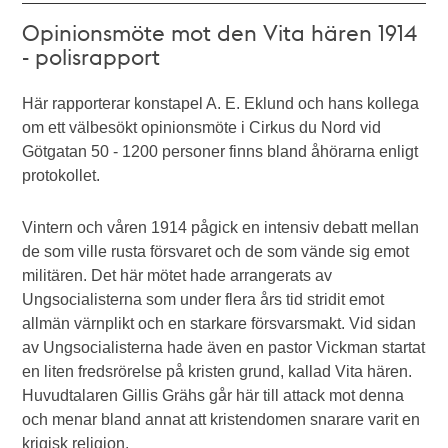
Opinionsmöte mot den Vita hären 1914
- polisrapport
Här rapporterar konstapel A. E. Eklund och hans kollega
om ett välbesökt opinionsmöte i Cirkus du Nord vid
Götgatan 50 - 1200 personer finns bland åhörarna enligt
protokollet.
Vintern och våren 1914 pågick en intensiv debatt mellan
de som ville rusta försvaret och de som vände sig emot
militären. Det här mötet hade arrangerats av
Ungsocialisterna som under flera års tid stridit emot
allmän värnplikt och en starkare försvarsmakt. Vid sidan
av Ungsocialisterna hade även en pastor Vickman startat
en liten fredsrörelse på kristen grund, kallad Vita hären.
Huvudtalaren Gillis Grähs går här till attack mot denna
och menar bland annat att kristendomen snarare varit en
krigisk religion.