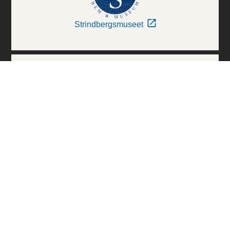
Strindbergsmuseet
Thielska Galleriet
Världskulturmuseerna