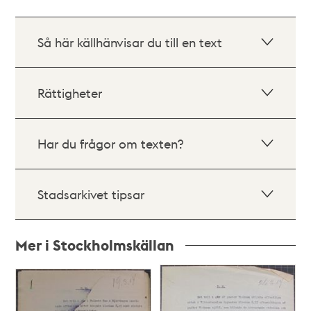
Så här källhänvisar du till en text
Rättigheter
Har du frågor om texten?
Stadsarkivet tipsar
Mer i Stockholmskällan
Relaterade
poster
och