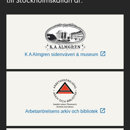
K A Almgren sidenväveri & museum
Arbetarrörelsens arkiv och bibliotek