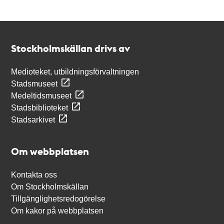
Kontakt
Stockholmskällan
Stockholmskällan drivs av
Medioteket, utbildningsförvaltningen
Stadsmuseet
Medeltidsmuseet
Stadsbiblioteket
Stadsarkivet
Om webbplatsen
Kontakta oss
Om Stockholmskällan
Tillgänglighetsredogörelse
Om kakor på webbplatsen