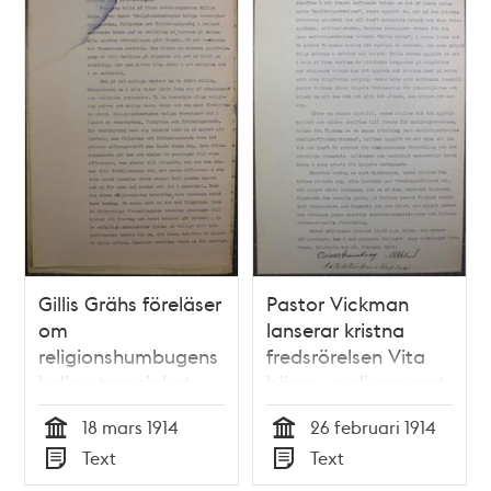
teman
Gillis Grähs föreläser
Pastor Vickman
om
lanserar kristna
religionshumbugens
fredsrörelsen Vita
heliga treenighet -
hären - polisrapport
polisrapport 1914
1914
18 mars 1914
26 februari 1914
Tid
Tid
Text
Text
Typ
Typ