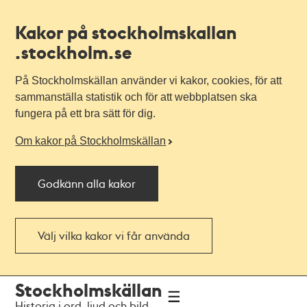
Kakor på stockholmskallan
.stockholm.se
På Stockholmskällan använder vi kakor, cookies, för att
sammanställa statistik och för att webbplatsen ska
fungera på ett bra sätt för dig.
Om kakor på Stockholmskällan
Godkänn alla kakor
Välj vilka kakor vi får använda
Till
Till
Stockholmskällan
navigationen
huvudinnehållet
Historia i ord, ljud och bild