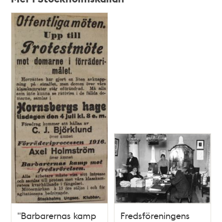
Relaterade
poster
och
teman
"Barbarernas kamp
Fredsföreningens