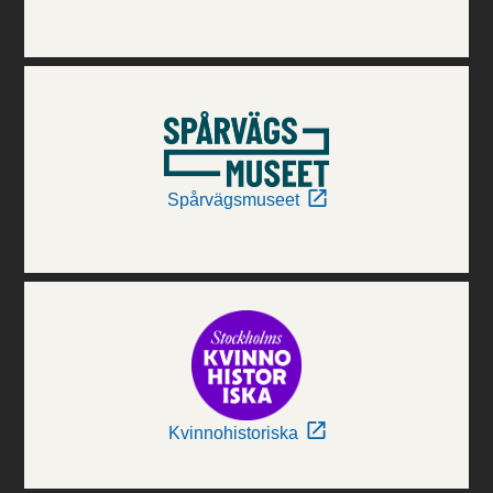
Spårvägsmuseet
Kvinnohistoriska