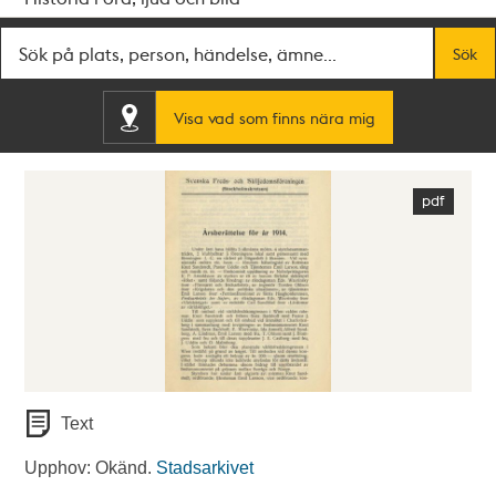
Fritextsök
Sök
Visa vad som finns nära mig
Text
Upphov: Okänd.
Stadsarkivet