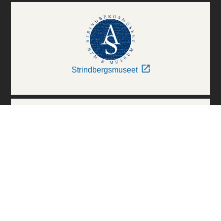
Strindbergsmuseet
Thielska Galleriet