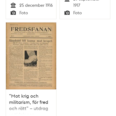
Tid
25 december 1916
1917
Tid
Foto
Foto
Typ
Typ
”Mot krig och
militarism, för fred
och rätt” – utdrag
ur tidningen