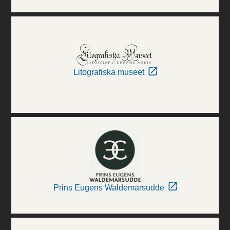
Litografiska museet
Prins Eugens Waldemarsudde