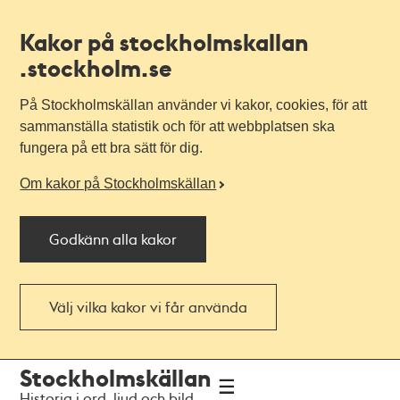
Kakor på stockholmskallan
.stockholm.se
På Stockholmskällan använder vi kakor, cookies, för att
sammanställa statistik och för att webbplatsen ska
fungera på ett bra sätt för dig.
Om kakor på Stockholmskällan
Godkänn alla kakor
Välj vilka kakor vi får använda
Till
Till
Stockholmskällan
navigationen
huvudinnehållet
Historia i ord, ljud och bild