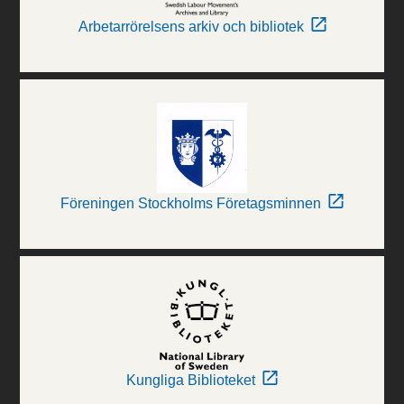
Arbetarrörelsens arkiv och bibliotek
Föreningen Stockholms Företagsminnen
Kungliga Biblioteket