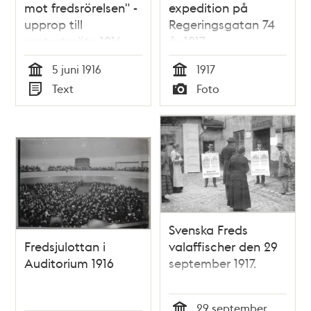
mot fredsrörelsen" -
expedition på
upprop till
Regeringsgatan 74
protestmöte 1916
år 1917
5 juni 1916
1917
Tid
Tid
Text
Foto
Typ
Typ
Svenska Freds
Fredsjulottan i
valaffischer den 29
Auditorium 1916
september 1917.
29 september