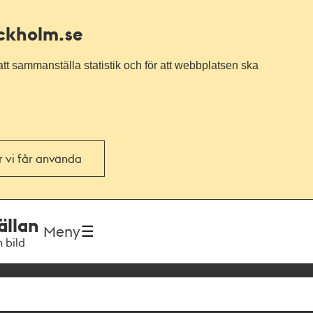
ockholm.se
tt sammanställa statistik och för att webbplatsen ska
or vi får använda
ällan
Meny
h bild