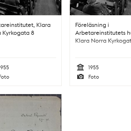
areinstitutet, Klara
Föreläsning i
 Kyrkogata 8
Arbetareinstitutets h
Klara Norra Kyrkoga
1955
1955
Tid
Foto
Foto
Typ