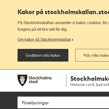
Kakor på stockholmskallan
.st
På Stockholmskällan använder vi kakor, cookies, för a
fungera på ett bra sätt för dig.
Om kakor på Stockholmskällan
Godkänn alla kakor
Välj vilka kak
Till
Till
Stockholmsk
navigationen
huvudinnehållet
Historia i ord, ljud oc
Sök
Fritextsök