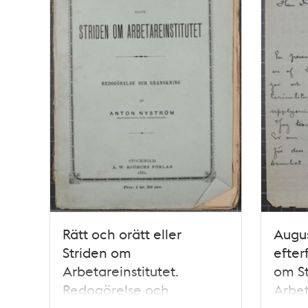
Rätt och orätt eller
Augus
Striden om
efter
Arbetareinstitutet.
om S
Redogörelse och
Arbeta