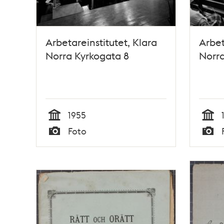
Arbetareinstitutet, Klara
Arbet
Norra Kyrkogata 8
Norra
1955
Tid
Tid
Foto
Typ
Typ