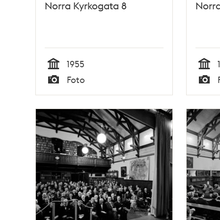
Norra Kyrkogata 8
Norra
1955
Tid
Tid
Foto
Typ
Typ