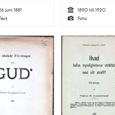
 Nyström 1881
26 juni 1881
1890 till 1920
Tid
Text
Foto
Typ