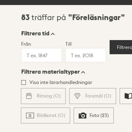
83
Föreläsningar
träffar på
Sökresultat
Filtrera tid
Från
Till
Visningsläge
Filtrer
Filtrera materialtyper
Lista
Karta
Visa inte lärarhandledningar
Ritning
(
0
)
Föremål
(
0
)
Bildkonst
(
0
)
Foto
(
23
)