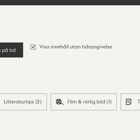
Visa innehåll utan tidsangivelse
a på tid
Litteraturtips
(
2
)
Film & rörlig bild
(
1
)