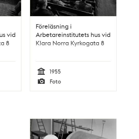
Föreläsning i
us vid
Arbetareinstitutets hus vid
ta 8
Klara Norra Kyrkogata 8
1955
Tid
Foto
Typ