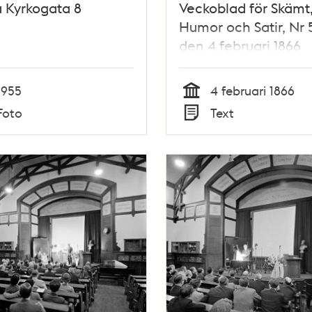
 Kyrkogata 8
Veckoblad för Skämt
Humor och Satir, Nr 
den 4 februari 1866
1955
4 februari 1866
Tid
Foto
Text
Typ