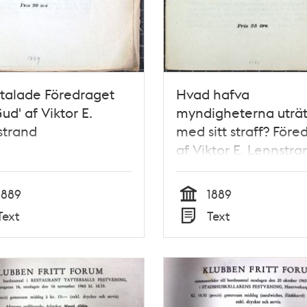
talade Föredraget
Hvad hafva
ud' af Viktor E.
myndigheterna uträt
strand
med sitt straff? Före
af Viktor E. Lennstra
1889
1889
Tid
Text
Text
Typ