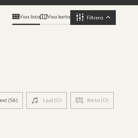
Visa karta
Visa lista
Filtrera
Filtrera
Text
(
56
)
Ljud
(
0
)
Karta
(
0
)