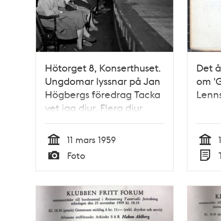
Hötorget 8, Konserthuset.
Det å
Ungdomar lyssnar på Jan
om 'G
Högbergs föredrag Tacka
Lenn
vet jag djur. Flera djur
visas upp, bland annat en
lejonunge som gäspande
11 mars 1959
tassade omkring på
Tid
Tid
Foto
scenen
Typ
Typ