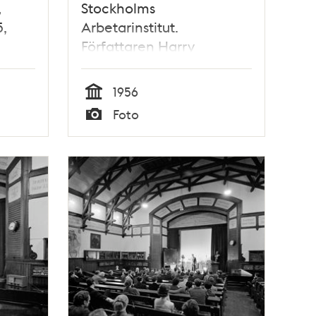
,
Stockholms
5,
Arbetarinstitut.
Författaren Harry
Martinson håller föredrag.
1956
Tid
Foto
Typ