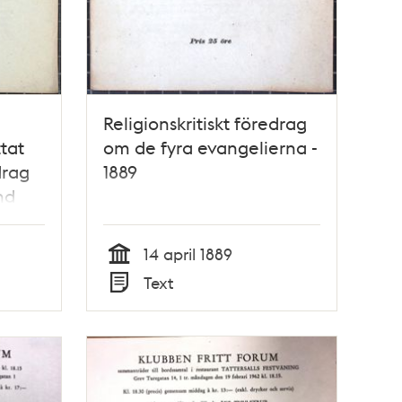
Religionskritiskt föredrag
tat
om de fyra evangelierna -
drag
1889
nd
14 april 1889
Tid
Text
Typ