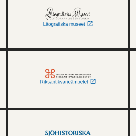
Litografiska museet
Riksantikvarieämbetet