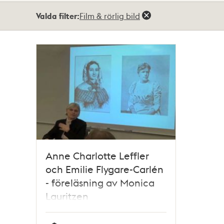
Totalt
Valda filter:
Film & rörlig bild
1
träffar
Anne Charlotte Leffler
och Emilie Flygare-Carlén
- föreläsning av Monica
Lauritzen