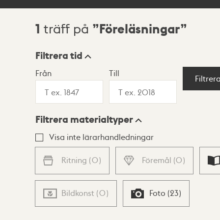
1
Föreläsningar
träff på
Sökresultat
Filtrera tid
Från
Till
Visningsläge
Filtrer
Filtrera materialtyper
Lista
Karta
Visa inte lärarhandledningar
Ritning
(
0
)
Föremål
(
0
)
Bildkonst
(
0
)
Foto
(
23
)