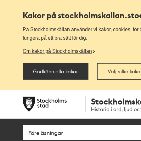
Kakor på stockholmskallan
.st
På Stockholmskällan använder vi kakor, cookies, för a
fungera på ett bra sätt för dig.
Om kakor på Stockholmskällan
Godkänn alla kakor
Välj vilka kak
Till
Till
Stockholmsk
navigationen
huvudinnehållet
Historia i ord, ljud oc
Sök
Fritextsök