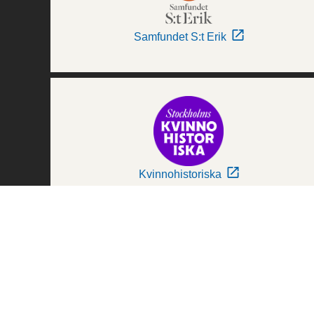
Samfundet S:t Erik
Kvinnohistoriska
Världskulturmuseerna