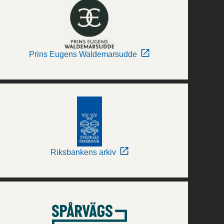
Prins Eugens Waldemarsudde
Riksbankens arkiv