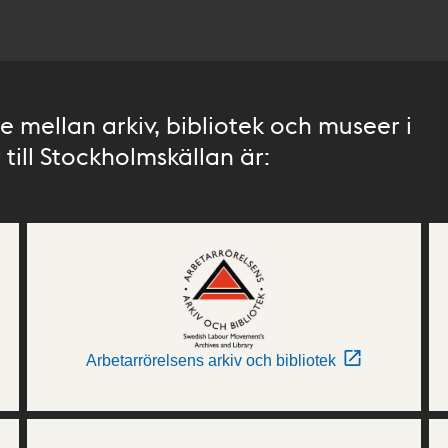
 mellan arkiv, bibliotek och museer i
till Stockholmskällan är:
Arbetarrörelsens arkiv och bibliotek