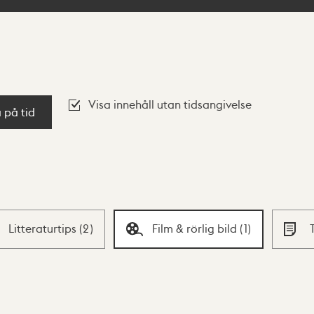
Visa innehåll utan tidsangivelse
a på tid
Litteraturtips
(
2
)
Film & rörlig bild
(
1
)