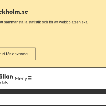
ockholm.se
tt sammanställa statistik och för att webbplatsen ska
or vi får använda
ällan
Meny
h bild