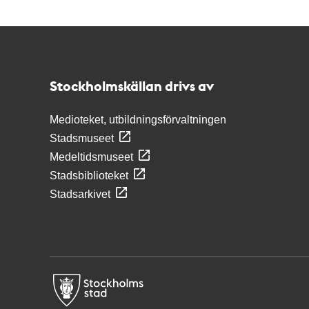
Kontakt
Stockholmskällan
Stockholmskällan drivs av
Medioteket, utbildningsförvaltningen
Stadsmuseet
Medeltidsmuseet
Stadsbiblioteket
Stadsarkivet