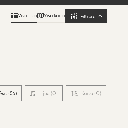
Visa karta
Visa lista
Filtrera
Filtrera
Text
(
56
)
Ljud
(
0
)
Karta
(
0
)