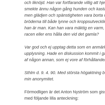
och liknöjd. Han var fortfarande villig att 
smekte ännu någon gång hunden och kasta
men glädjen och spänstigheten vara borta o
bröderna till både lynne och kroppsutveckli
han är man. Kan han vara mäktig en varm, l
racen eller ens hålla den vid det gamla?
Var god och ej upptag detta som en anmärkn
upplysning. Hade en diskussion kommit i g
af någon annan, som ej vore af förhållanden
Sthlm d. 9. 4. 90. Med största högaktning 
min anonymitet.
Förmodligen är det Anton Nyström som giss
med följande lilla anteckning: