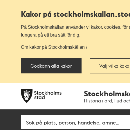
Kakor på stockholmskallan
.st
På Stockholmskällan använder vi kakor, cookies, för a
fungera på ett bra sätt för dig.
Om kakor på Stockholmskällan
Godkänn alla kakor
Välj vilka kak
Till
Till
Stockholmsk
navigationen
huvudinnehållet
Historia i ord, ljud oc
Fritextsök