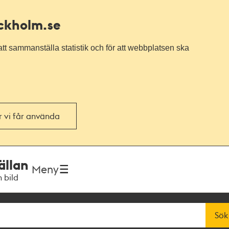
ockholm.se
tt sammanställa statistik och för att webbplatsen ska
or vi får använda
ällan
Meny
h bild
Sök