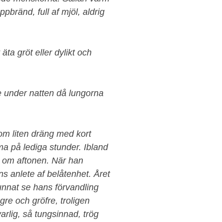
ppbränd, full af mjöl, aldrig
ta gröt eller dylikt och
ne under natten då lungorna
som liten dräng med kort
mma på lediga stunder. Ibland
r om aftonen. När han
 anlete af belåtenhet. Året
unnat se hans förvandling
gre och gröfre, troligen
varlig, så tungsinnad, trög