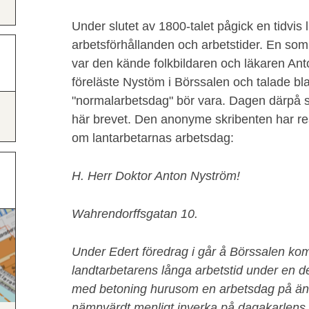
Under slutet av 1800-talet pågick en tidvis 
arbetsförhållanden och arbetstider. En som 
var den kände folkbildaren och läkaren An
föreläste Nystöm i Börssalen och talade b
"normalarbetsdag" bör vara. Dagen därpå s
här brevet. Den anonyme skribenten har r
om lantarbetarnas arbetsdag:
H. Herr Doktor Anton Nyström!
Wahrendorffsgatan 10.
Under Edert föredrag i går å Börssalen kom
landtarbetarens långa arbetstid under en del
med betoning hurusom en arbetsdag på ända
nämnvärdt menligt inverka på dagakarlens 