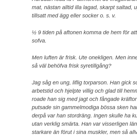
mat, nästan alltid illa lagad, skarpt saltad, u
tillsatt med ägg eller socker o. s. v.
½ 9 tiden på aftonen komma de hem för att ä
sofva.
Men luften är frisk. Ute onekligen. Men in
så väl behöfva frisk syretillgång?
Jag såg en ung, liflig torparson. Han gick 
arbetstid och hjelpte villig och glad till he
roade han sig med jagt och fångade kräfto
putsade sin gammelmodiga bössa sken hans
derpå var han stordräng. Ingen skulle ha k
utan verklig smärta. Han var visserligen län
starkare än förut i sina muskler, men så all