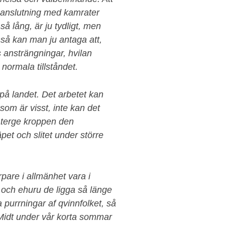
ammanslutning med kamrater
så lång, är ju tydligt, men
enså kan man ju antaga att,
 ansträngningar, hvilan
 normala tillståndet.
 på landet. Det arbetet kan
om är visst, inte kan det
återge kroppen den
pet och slitet under större
pare i allmänhet vara i
t och ehuru de ligga så länge
a purrningar af qvinnfolket, så
 Midt under vår korta sommar