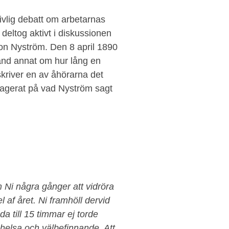
livlig debatt om arbetarnas
deltog aktivt i diskussionen
ton Nyström. Den 8 april 1890
land annat om hur lång en
kriver en av åhörarna det
eagerat på vad Nyström sagt
 Ni några gånger att vidröra
 af året. Ni framhöll dervid
 till 15 timmar ej torde
helsa och välbefinnande. Att