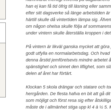
han ej kan få tid öfrig till läsning eller s
efter sitt dagsverke så länge arbetstiden är 
härtill skulle då vintertiden lämpa sig. Äfv
om någon ohelsa skulle följa af sommarens
under vintern skulle återställa kroppen i det
På vintern är likväl ganska mycket att göra
godt utfylla en normalarbetsdag. Och hvad s
denna årstid jemförelsevis mindre arbetet 
spänstighet och sinnet den liflighet, som slä
delen af året har förtärt.
Klockan 5 skola drängar och statare och tor
herrgården. De flesta hafva en bit att gå di
som möjligt och först resa sig efter åtskillig
måste de i allmänhet stiga upp kl 4 à ½ 5.