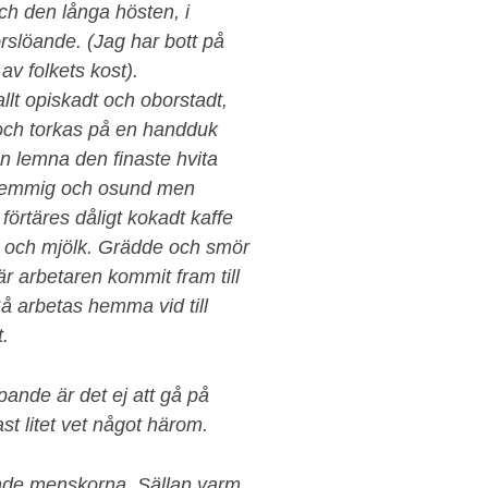
och den långa hösten, i
örslöande. (Jag har bott på
 av folkets kost).
lt opiskadt och oborstadt,
 och torkas på en handduk
an lemna den finaste hvita
 slemmig och osund men
 förtäres dåligt kokadt kaffe
er och mjölk. Grädde och smör
är arbetaren kommit fram till
Så arbetas hemma vid till
t.
ande är det ej att gå på
st litet vet något härom.
ande menskorna. Sällan varm