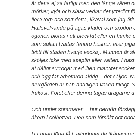
är detta ej så farligt men den långa våren 
mörker, kyla och slask verkar det ytterligt f
flera torp och sett detta, likaväl som jag ätit
Halfsvofvande påtagas kläder och skodon al
ögonen blötas i ett bleckfat eller en bunke
som sällan tvättas (ehuru hustrun eller pig
tvätt till staden hvarje vecka). Munnen är
sköljes icke med aseptin eller vatten. I hast
af dåligt surrogat med liten qvantitet sock
och ägg får arbetaren aldrig – det säljes. N
herrgården är han ändtligen vaken riktigt. 
frukost. Först efter denna tagas dragarne u
Och under sommaren – hur oerhört förslapp
åkern i solhettan. Den som försökt det enda
Hurudan föda få i allmönhet de ifrågavar