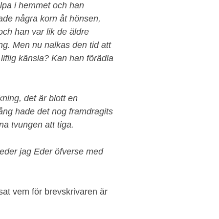
hjelpa i hemmet och han
de några korn åt hönsen,
ch han var lik de äldre
ng. Men nu nalkas den tid att
iflig känsla? Kan han förädla
ing, det är blott en
ång hade det nog framdragits
a tvungen att tiga.
beder jag Eder öfverse med
at vem för brevskrivaren är