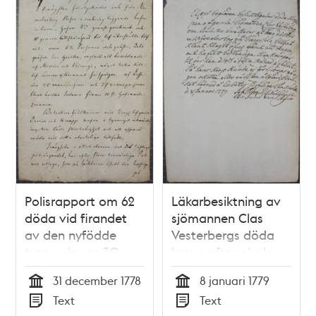
Polisrapport om 62
Läkarbesiktning av
döda vid firandet
sjömannen Clas
av den nyfödde
Vesterbergs döda
tronarvingen 30
kropp efter olyckan
december 1778
vid Norrmalmstorg
31 december 1778
8 januari 1779
30 december 1778
Tid
Tid
Text
Text