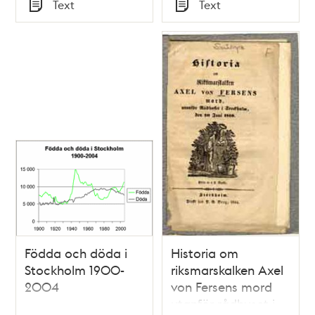
Tid
Tid
Text
Text
Typ
Typ
Födda och döda i
Historia om
Stockholm 1900-
riksmarskalken Axel
2004
von Fersens mord
utanför rådhuset i