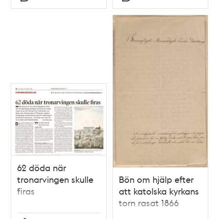
Typ
Typ
62 döda när
tronarvingen skulle
Bön om hjälp efter
firas
att katolska kyrkans
torn rasat 1866