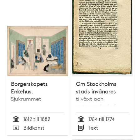
Borgerskapets
Om Stockholms
Enkehus.
stads invånares
Sjukrummet
tilväxt och
avtagande / af
Edward Fredric
1812 till 1882
1764 till 1774
Runeberg
Tid
Tid
Bildkonst
Text
Typ
Typ