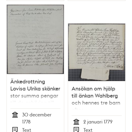
Typ
Typ
Änkedrottning
Lovisa Ulrika skänker
Ansökan om hjälp
stor summa pengar
till änkan Wahlberg
till de anhöriga till
och hennes tre barn
offren vid
efter
30 december
Norrmalmstorgsolyckan
Norrmalmstorgsolyckan
Tid
1778
2 januari 1779
den 30 december
1778
Tid
Text
Text
1778