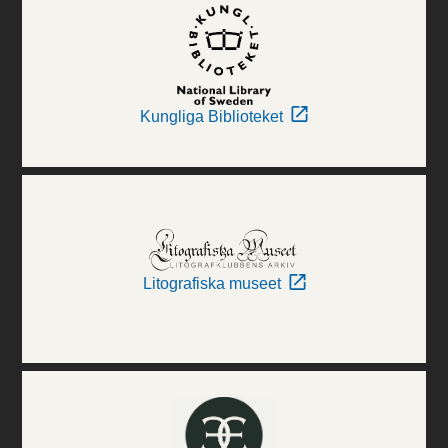
Kungliga Biblioteket
Litografiska museet