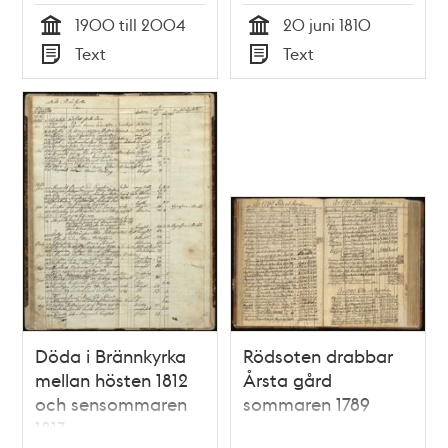
Stockholm den 20
1900 till 2004
20 juni 1810
juni 1810.
Tid
Tid
Text
Text
Typ
Typ
Döda i Brännkyrka
Rödsoten drabbar
mellan hösten 1812
Årsta gård
och sensommaren
sommaren 1789
1813