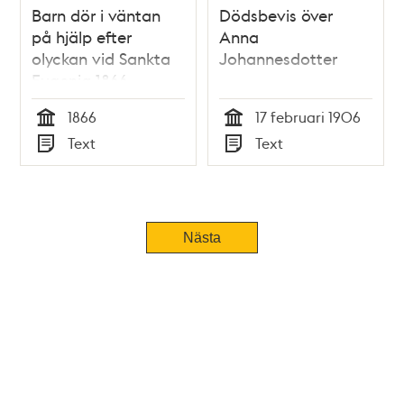
Barn dör i väntan
Dödsbevis över
på hjälp efter
Anna
olyckan vid Sankta
Johannesdotter
Eugenia 1866
1866
17 februari 1906
Tid
Tid
Text
Text
Typ
Typ
Nästa