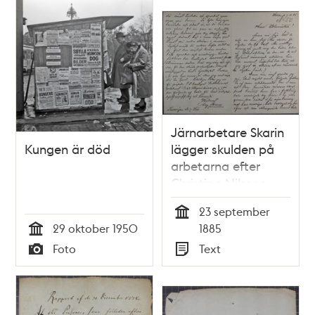
Järnarbetare Skarin
Kungen är död
lägger skulden på
arbetarna efter
Christina Nilsson-
olyckan
23 september
Tid
29 oktober 1950
1885
Tid
Foto
Text
Typ
Typ