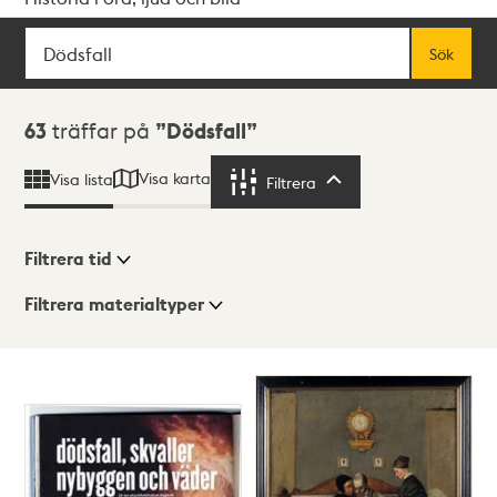
Sök
Fritextsök
Sök
Sökresultat
63
träffar på
Dödsfall
Visa karta
Visa lista
Filtrera
Filtrera
Filtrera tid
Filtrera materialtyper
Visningsläge
Totalt
63
träffar
Lista
Karta