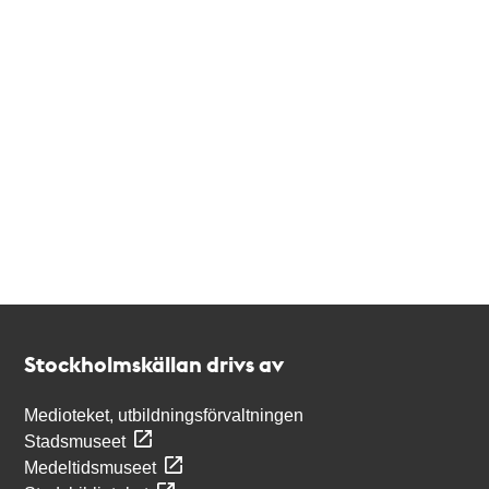
Kontakt
Stockholmskällan
Stockholmskällan drivs av
Medioteket, utbildningsförvaltningen
Stadsmuseet
Medeltidsmuseet