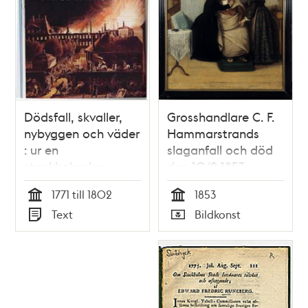
Dödsfall, skvaller,
Grosshandlare C. F.
nybyggen och väder
Hammarstrands
: ur en
slaganfall och död
stockholmskas
den 10/9 1853
dagbok /
1771 till 1802
1853
artikelförfattare:
Tid
Tid
Text
Bildkonst
Elisabeth Brenning
Typ
Typ