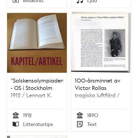
Bildkonst
Ljud
1866.
Typ
Typ
"Solskensolympiaden"
100-årsminnet av
- OS i Stockholm
Victor Rollas
1912 / Lennart K.
tragiska luftfärd /
Persson
Lars Johannesson
1912
1890
Tid
Tid
Litteraturtips
Text
Typ
Typ