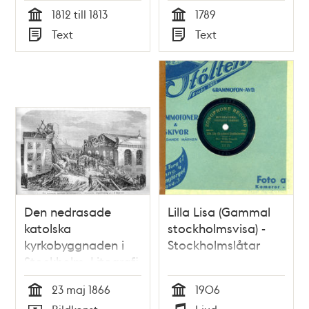
1812 till 1813
1789
Tid
Tid
Text
Text
Typ
Typ
Den nedrasade
Lilla Lisa (Gammal
katolska
stockholmsvisa) -
kyrkobyggnaden i
Stockholmslåtar
Stockholm. Litografi
i Illustrerad Tidning,
23 maj 1866
1906
nr 22 den 2 juni
Tid
Tid