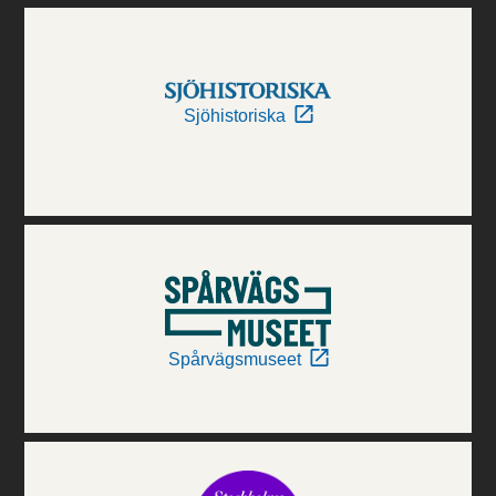
Sjöhistoriska
Spårvägsmuseet