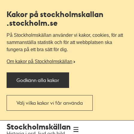
Kakor på stockholmskallan
.stockholm.se
På Stockholmskällan använder vi kakor, cookies, för att
sammanställa statistik och för att webbplatsen ska
fungera på ett bra sätt för dig.
Om kakor på Stockholmskällan
Godkänn alla kakor
Välj vilka kakor vi får använda
Till
Till
Stockholmskällan
navigationen
huvudinnehållet
Historia i ord, ljud och bild