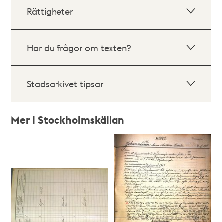
Rättigheter
Har du frågor om texten?
Stadsarkivet tipsar
Mer i Stockholmskällan
Relaterade
poster
och
teman