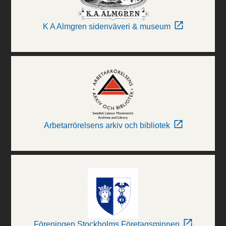
K A Almgren sidenväveri & museum
Arbetarrörelsens arkiv och bibliotek
Föreningen Stockholms Företagsminnen