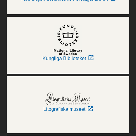
Kungliga Biblioteket
Litografiska museet