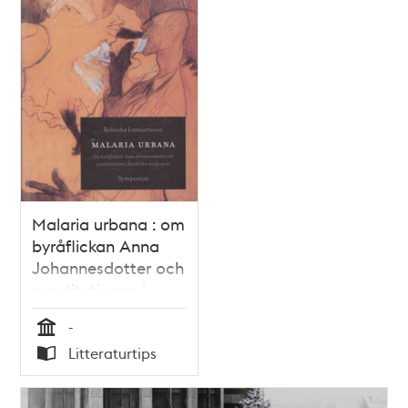
Malaria urbana : om
byråflickan Anna
Johannesdotter och
prostitutionen i
Stockholm kring
-
1900 / Rebecka
Tid
Litteraturtips
Lennartsson
Typ