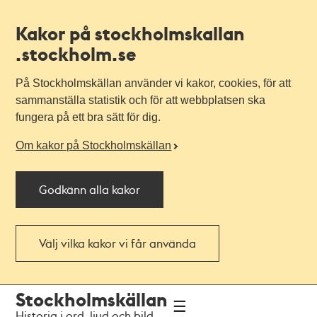
Kakor på stockholmskallan
.stockholm.se
På Stockholmskällan använder vi kakor, cookies, för att
sammanställa statistik och för att webbplatsen ska
fungera på ett bra sätt för dig.
Om kakor på Stockholmskällan
Godkänn alla kakor
Välj vilka kakor vi får använda
Till
Till
Stockholmskällan
navigationen
huvudinnehållet
Historia i ord, ljud och bild