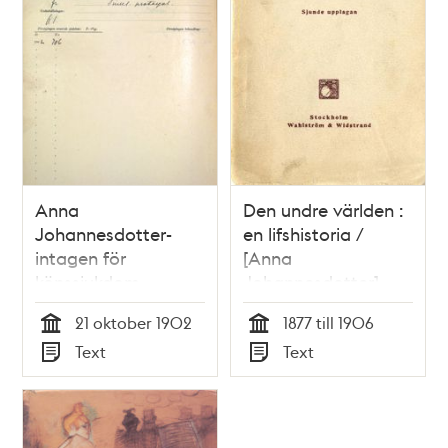
Anna
Den undre världen :
Johannesdotter-
en lifshistoria /
intagen för
[Anna
könssjukdom
Johannesdotter]
21 oktober 1902
1877 till 1906
Tid
Tid
Text
Text
Typ
Typ