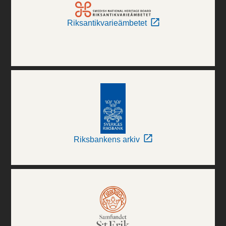
Riksantikvarieämbetet
Riksbankens arkiv