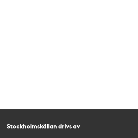
Kontakt
Stockholmskällan
Stockholmskällan drivs av