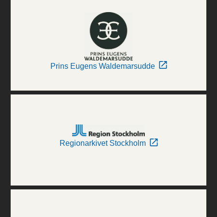
Prins Eugens Waldemarsudde
Regionarkivet Stockholm