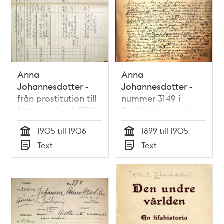
Anna
Anna
Johannesdotter -
Johannesdotter -
från prostitution till
nummer 3149 i
fattigvård och TBC
Prostitutionsbyråns
rullor
1905 till 1906
1899 till 1905
Tid
Tid
Text
Text
Typ
Typ