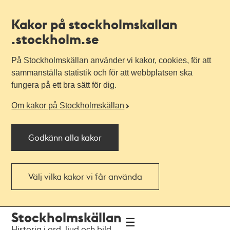
Kakor på stockholmskallan
.stockholm.se
På Stockholmskällan använder vi kakor, cookies, för att
sammanställa statistik och för att webbplatsen ska
fungera på ett bra sätt för dig.
Om kakor på Stockholmskällan
Godkänn alla kakor
Välj vilka kakor vi får använda
Till
Till
Stockholmskällan
navigationen
huvudinnehållet
Historia i ord, ljud och bild