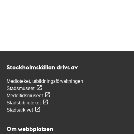
Kontakt
Stockholmskällan
Stockholmskällan drivs av
Medioteket, utbildningsförvaltningen
Stadsmuseet
Medeltidsmuseet
Stadsbiblioteket
Stadsarkivet
Om webbplatsen