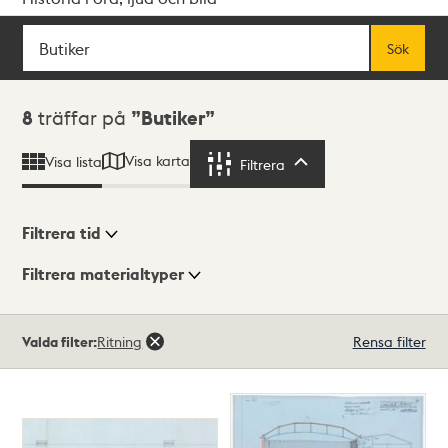
Sök
Fritextsök
Sök
Sökresultat
8
träffar på
Butiker
Visa karta
Visa lista
Filtrera
Filtrera
Filtrera tid
Filtrera materialtyper
Visningsläge
Totalt
Valda filter:
Ritning
Rensa filter
8
träffar
Lista
Karta