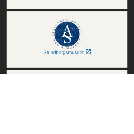
Strindbergsmuseet
Thielska Galleriet