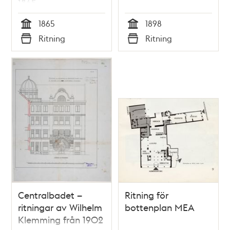
1865
1865
1898
Tid
Tid
Ritning
Ritning
Typ
Typ
Centralbadet –
Ritning för
ritningar av Wilhelm
bottenplan MEA
Klemming från 1902