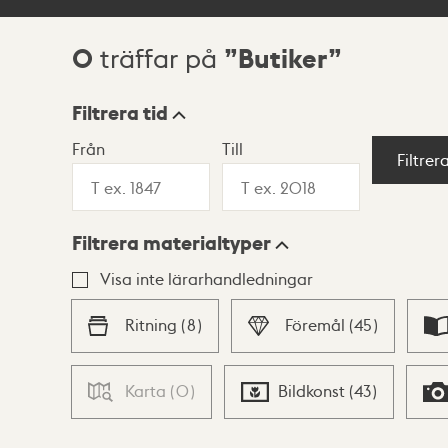
0
Butiker
träffar på
Sökresultat
Filtrera tid
Från
Till
Visningsläge
Filtrer
Filtrera materialtyper
Lista
Karta
Visa inte lärarhandledningar
Ritning
(
8
)
Föremål
(
45
)
Karta
(
0
)
Bildkonst
(
43
)