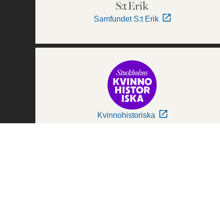
Samfundet S:t Erik
Kvinnohistoriska
Världskulturmuseerna