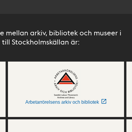
 mellan arkiv, bibliotek och museer i
till Stockholmskällan är:
Arbetarrörelsens arkiv och bibliotek