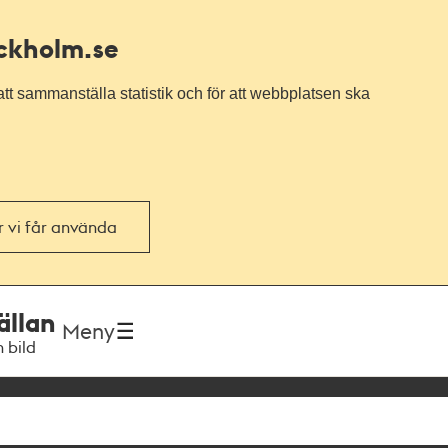
ockholm.se
tt sammanställa statistik och för att webbplatsen ska
or vi får använda
ällan
Meny
h bild