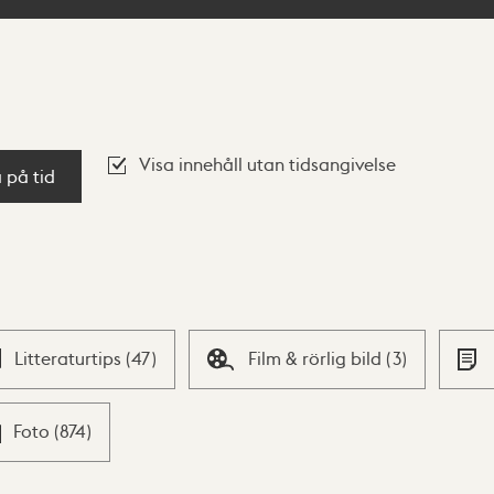
Visa innehåll utan tidsangivelse
a på tid
Litteraturtips
(
47
)
Film & rörlig bild
(
3
)
Foto
(
874
)