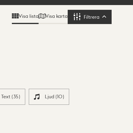
Visa karta
Visa lista
Filtrera
Filtrera
Text
(
35
)
Ljud
(
10
)