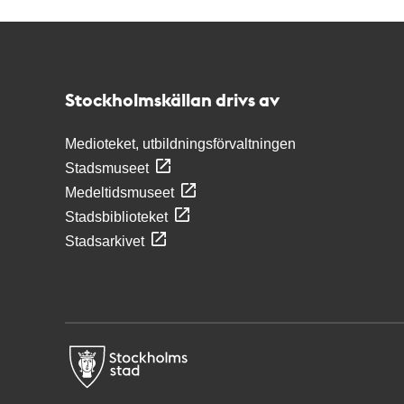
Kontakt
Stockholmskällan
Stockholmskällan drivs av
Medioteket, utbildningsförvaltningen
Stadsmuseet
Medeltidsmuseet
Stadsbiblioteket
Stadsarkivet