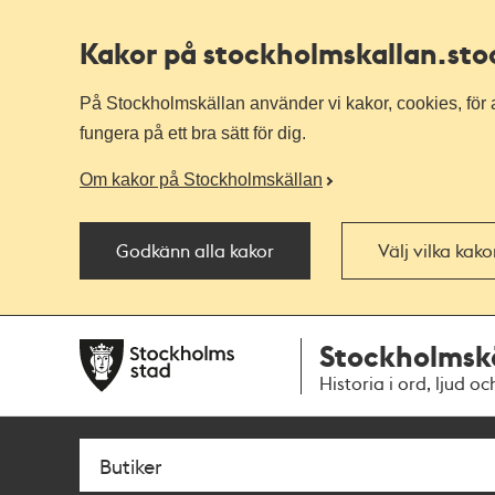
Kakor på stockholmskallan
.st
På Stockholmskällan använder vi kakor, cookies, för a
fungera på ett bra sätt för dig.
Om kakor på Stockholmskällan
Godkänn alla kakor
Välj vilka kak
Till
Till
Stockholmsk
navigationen
huvudinnehållet
Historia i ord, ljud oc
Sök
Fritextsök