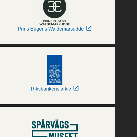
Prins Eugens Waldemarsudde
Riksbankens arkiv