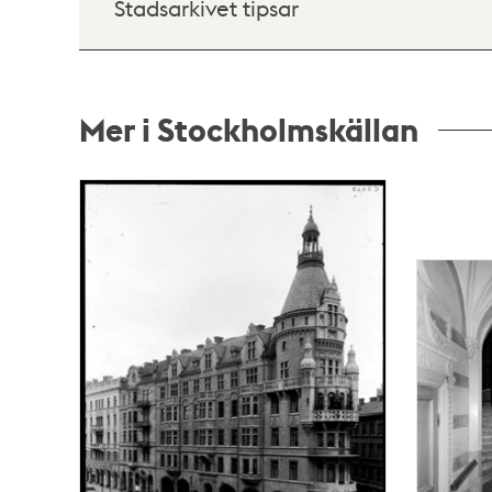
Stadsarkivet tipsar
Mer i Stockholmskällan
Relaterade
poster
och
teman