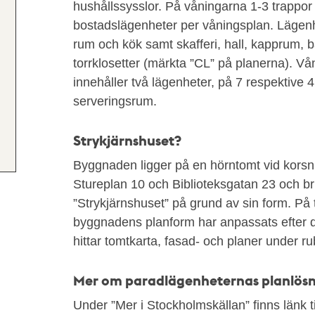
hushållssysslor. På våningarna 1-3 trappor
bostadslägenheter per våningsplan. Lägenh
rum och kök samt skafferi, hall, kapprum,
torrklosetter (märkta ”CL” på planerna). V
innehåller två lägenheter, på 7 respektive
serveringsrum.
Strykjärnshuset?
Byggnaden ligger på en hörntomt vid korsn
Stureplan 10 och Biblioteksgatan 23 och bru
”Strykjärnshuset” på grund av sin form. På 
byggnadens planform har anpassats efter 
hittar tomtkarta, fasad- och planer under 
Mer om paradlägenheternas planlös
Under ”Mer i Stockholmskällan” finns länk ti