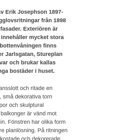
av Erik Josephson 1897-
gglovsritningar från 1898
fasader. Exteriören är
 innehåller mycket stora
 bottenvåningen finns
er Jarlsgatan, Stureplan
var och brukar kallas
nga bostäder i huset.
ansslott och ritade en
, små dekorativa torn
por och skulptural
balkonger är vänd mot
in. Fönstren har olika form
e planlösning. På ritningen
påkostade och dekorerade