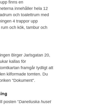
 upp finns en
eterna innehåller hela 12
 badrum och toalettrum med
åningen 4 trappor upp
 4 rum och kök, tambur och
ingen Birger Jarlsgatan 20,
kar kallas för
tomtkartan framgår tydligt att
den kilformade tomten. Du
rubriken ”Dokument”.
ning
ll posten ”
Daneliuska huset