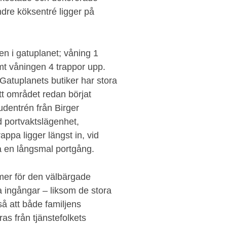
ndre köksentré ligger på
en i gatuplanet; våning 1
mt våningen 4 trappor upp.
 Gatuplanets butiker har stora
att området redan börjat
udentrén från Birger
ed portvaktslägenhet,
ppa ligger längst in, vid
ia en långsmal portgång.
mer för den välbärgade
 ingångar – liksom de stora
å att både familjens
as från tjänstefolkets