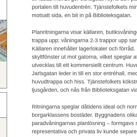
portalen till huvudentrén. Tjänstefolkets mi
motsatt sida, en bit in på Biblioteksgatan.
Planritningarna visar källaren, butiksvåning
trappa upp; våningarna 2-3 trappor upp sa
Källaren innehåller lagerlokaler och förråd.
skyltfönster ut mot gatorna, vilket speglar 
utvecklas till ett kommersiellt centrum. Huv
Jarlsgatan leder in till en stor entréhall, m
huvudtrappa och hiss. Tjänstefolkets kökstra
ljusgården, och nås från Biblioteksgatan v
Ritningarna speglar dåtidens ideal och nor
borgarklassens bostäder. Byggnadens olika
paradvåningarnas planlösning – formgavs s
representativa och privata liv kunde separer