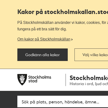
Kakor på stockholmskallan
.st
På Stockholmskällan använder vi kakor, cookies, för a
fungera på ett bra sätt för dig.
Om kakor på Stockholmskällan
Godkänn alla kakor
Välj vilka kak
Till
Till
Stockholmsk
navigationen
huvudinnehållet
Historia i ord, ljud oc
Fritextsök