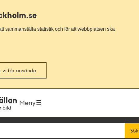
ockholm.se
tt sammanställa statistik och för att webbplatsen ska
or vi får använda
ällan
Meny
h bild
Sök