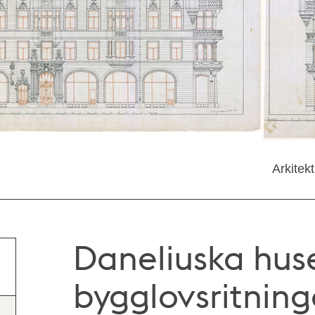
Arkitek
Daneliuska hus
bygglovsritning