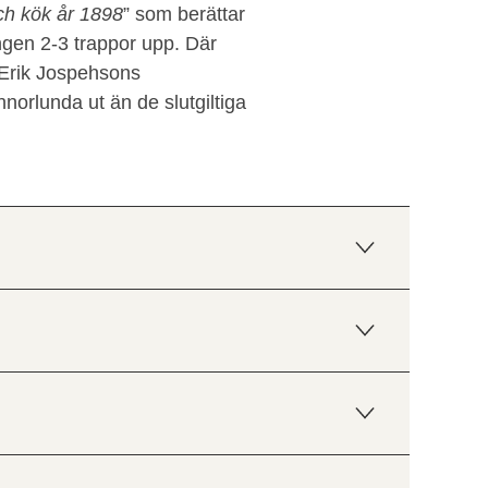
och kök år 1898
” som berättar
ngen 2-3 trappor upp. Där
r Erik Jospehsons
nnorlunda ut än de slutgiltiga