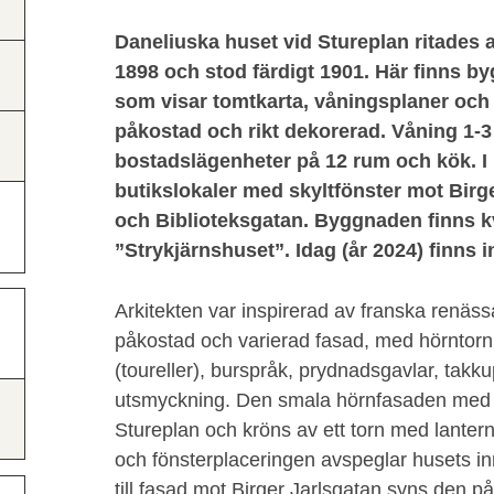
Daneliuska huset vid Stureplan ritades 
1898 och stod färdigt 1901. Här finns by
som visar tomtkarta, våningsplaner och 
påkostad och rikt dekorerad. Våning 1-3
bostadslägenheter på 12 rum och kök. I
butikslokaler med skyltfönster mot Birg
och Biblioteksgatan. Byggnaden finns k
”Strykjärnshuset”. Idag (år 2024) finns i
Arkitekten var inspirerad av franska renäss
påkostad och varierad fasad, med hörntorn
(toureller), burspråk, prydnadsgavlar, takku
utsmyckning. Den smala hörnfasaden med 
Stureplan och kröns av ett torn med lantern
och fönsterplaceringen avspeglar husets inr
till fasad mot Birger Jarlsgatan syns den 