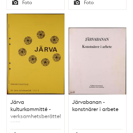
Tid
Tid
Foto
Foto
Typ
Typ
Järva
Järvabanan -
kulturkommitté -
konstnärer i arbete
verksamhetsberättelse
1973