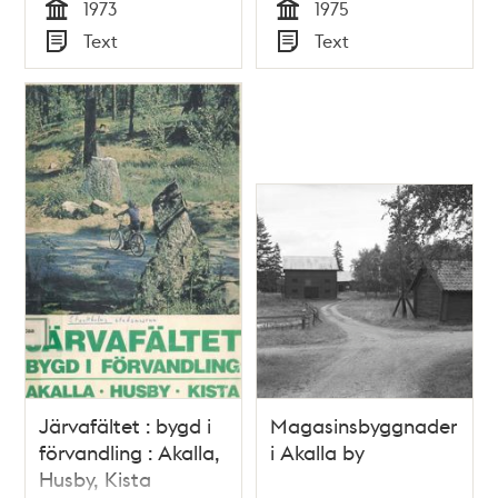
1973
1975
Tid
Tid
Text
Text
Typ
Typ
Järvafältet : bygd i
Magasinsbyggnader
förvandling : Akalla,
i Akalla by
Husby, Kista