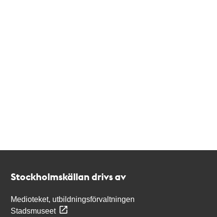
Kontakt
Stockholmskällan
Stockholmskällan drivs av
Medioteket, utbildningsförvaltningen
Stadsmuseet