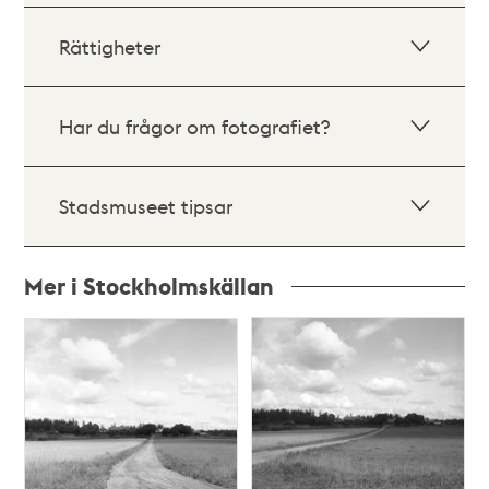
Rättigheter
Har du frågor om fotografiet?
Stadsmuseet tipsar
Mer i Stockholmskällan
Relaterade
poster
och
teman