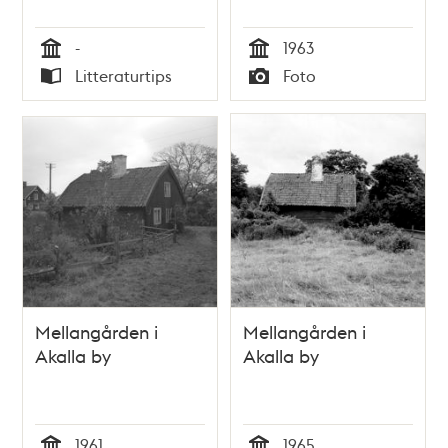
-
1963
Tid
Tid
Litteraturtips
Foto
Typ
Typ
Mellangården i
Mellangården i
Akalla by
Akalla by
1961
1965