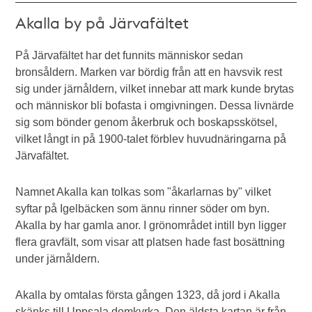
Akalla by på Järvafältet
På Järvafältet har det funnits människor sedan
bronsåldern. Marken var bördig från att en havsvik rest
sig under järnåldern, vilket innebar att mark kunde brytas
och människor bli bofasta i omgivningen. Dessa livnärde
sig som bönder genom åkerbruk och boskapsskötsel,
vilket långt in på 1900-talet förblev huvudnäringarna på
Järvafältet.
Namnet Akalla kan tolkas som "åkarlarnas by" vilket
syftar på Igelbäcken som ännu rinner söder om byn.
Akalla by har gamla anor. I grönområdet intill byn ligger
flera gravfält, som visar att platsen hade fast bosättning
under järnåldern.
Akalla by omtalas första gången 1323, då jord i Akalla
skänks till Uppsala domkyrka. Den äldsta kartan är från