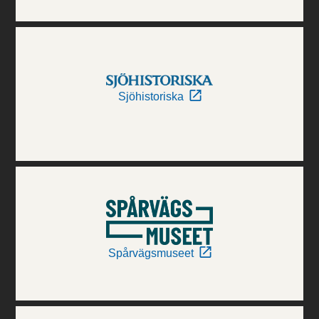
Sjöhistoriska
Spårvägsmuseet