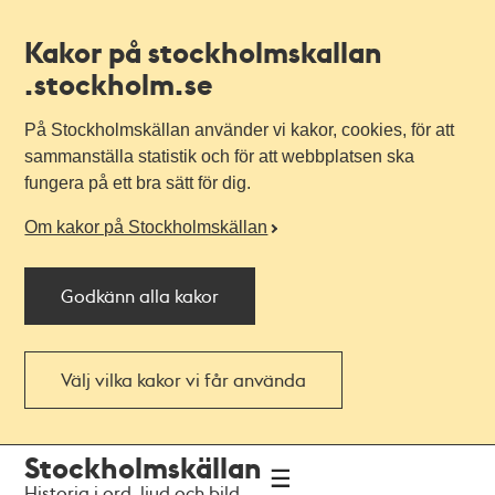
Kakor på stockholmskallan
.stockholm.se
På Stockholmskällan använder vi kakor, cookies, för att
sammanställa statistik och för att webbplatsen ska
fungera på ett bra sätt för dig.
Om kakor på Stockholmskällan
Godkänn alla kakor
Välj vilka kakor vi får använda
Till
Till
Stockholmskällan
navigationen
huvudinnehållet
Historia i ord, ljud och bild