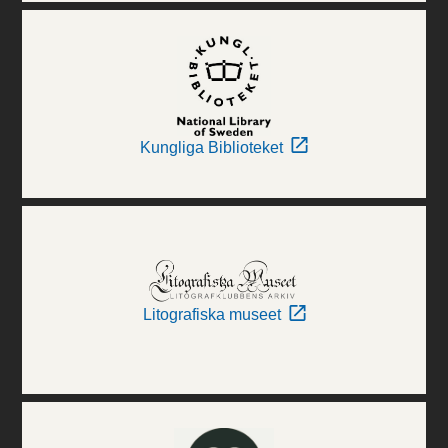
Kungliga Biblioteket
Litografiska museet