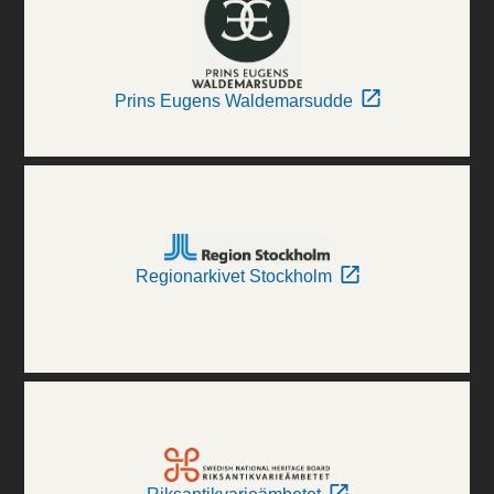
Prins Eugens Waldemarsudde
Regionarkivet Stockholm