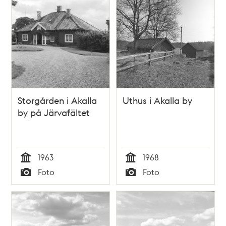
Storgården i Akalla
Uthus i Akalla by
by på Järvafältet
1963
1968
Tid
Tid
Foto
Foto
Typ
Typ