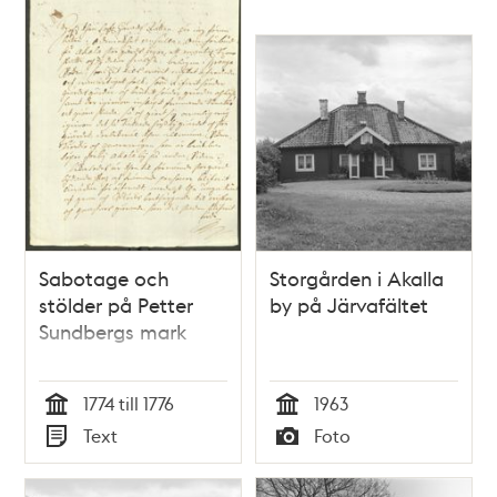
Sabotage och
Storgården i Akalla
stölder på Petter
by på Järvafältet
Sundbergs mark
1774 till 1776
1963
Tid
Tid
Text
Foto
Typ
Typ