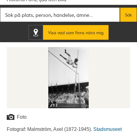
Fritextsök
Sök
Visa vad som finns nära mig
Foto
Fotograf: Malmström, Axel (1872-1945).
Stadsmuseet