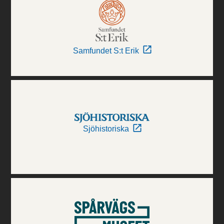
Samfundet S:t Erik
Sjöhistoriska