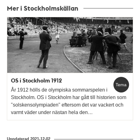
Mer i Stockholmskällan
Relaterade
poster
och
teman
OS i Stockholm 1912
Tema
År 1912 hölls de olympiska sommarspelen i
Stockholm. OS i Stockholm har gått till historien som
"solskensolympiaden" eftersom det var vackert och
varmt väder under nästan hela den…
Uppdaterad
2021-12-02