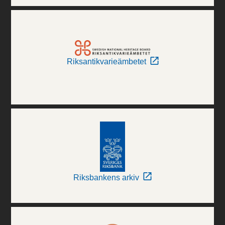
Riksantikvarieämbetet
Riksbankens arkiv