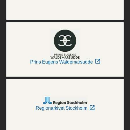
Prins Eugens Waldemarsudde
Regionarkivet Stockholm