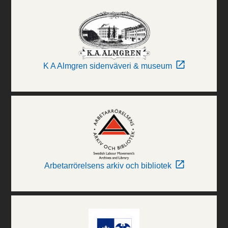
K A Almgren sidenväveri & museum
Arbetarrörelsens arkiv och bibliotek