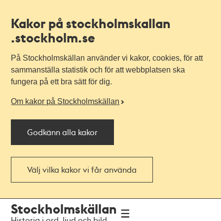
Kakor på stockholmskallan
.stockholm.se
På Stockholmskällan använder vi kakor, cookies, för att
sammanställa statistik och för att webbplatsen ska
fungera på ett bra sätt för dig.
Om kakor på Stockholmskällan
Godkänn alla kakor
Välj vilka kakor vi får använda
Till
Till
Stockholmskällan
navigationen
huvudinnehållet
Historia i ord, ljud och bild