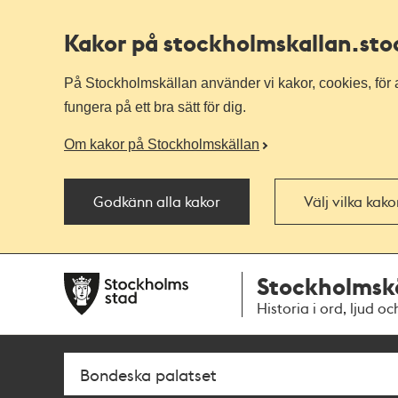
Kakor på stockholmskallan
.st
På Stockholmskällan använder vi kakor, cookies, för a
fungera på ett bra sätt för dig.
Om kakor på Stockholmskällan
Godkänn alla kakor
Välj vilka kak
Till
Till
Stockholmsk
navigationen
huvudinnehållet
Historia i ord, ljud oc
Sök
Fritextsök