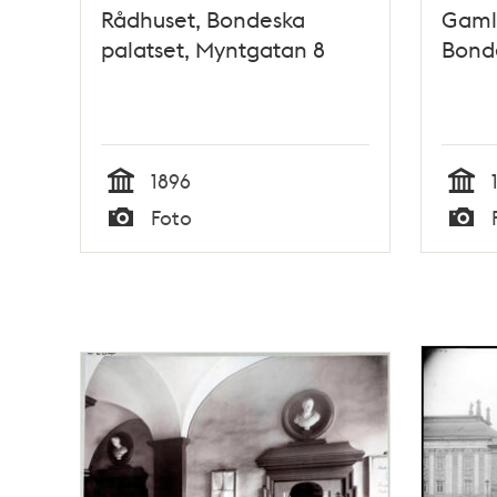
Rådhuset, Bondeska
Gaml
palatset, Myntgatan 8
Bonde
1896
Tid
Tid
Foto
Typ
Typ