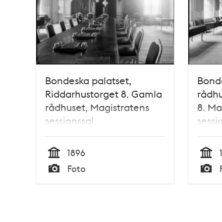
Bondeska palatset,
Bonde
Riddarhustorget 8. Gamla
rådhu
rådhuset, Magistratens
8. Ma
sessionssal
sessi
1896
Tid
Tid
Foto
Typ
Typ