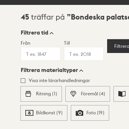
45
Bondeska palats
träffar på
Sökresultat
Filtrera tid
Från
Till
Visningsläge
Filtrer
Filtrera materialtyper
Lista
Karta
Visa inte lärarhandledningar
Ritning
(
1
)
Föremål
(
4
)
Bildkonst
(
9
)
Foto
(
19
)