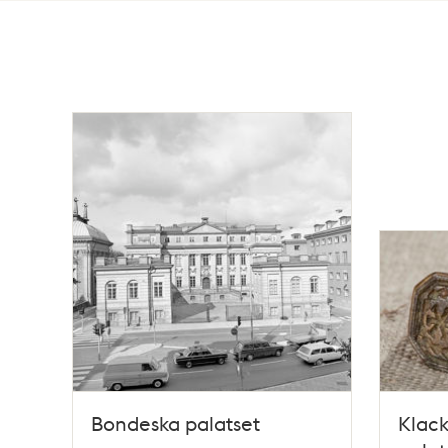
Totalt
45
träffar
Bondeska palatset
Klack