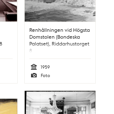
Renhållningen vid Högsta
Domstolen (Bondeska
8
Palatset), Riddarhustorget
8
1959
Tid
Foto
Typ