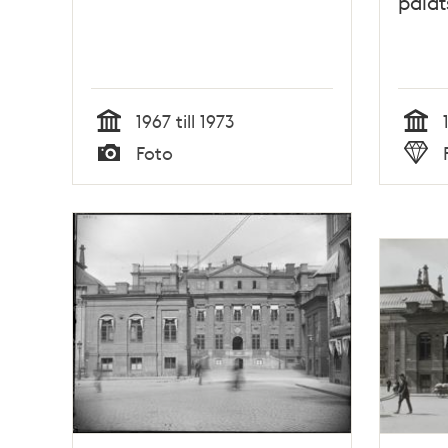
palat
1967 till 1973
Tid
Tid
Foto
Typ
Typ