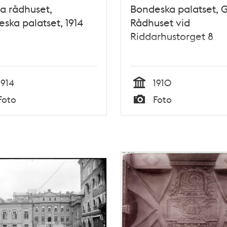
a rådhuset,
Bondeska palatset, 
ska palatset, 1914
Rådhuset vid
Riddarhustorget 8
1914
1910
Tid
Foto
Foto
Typ