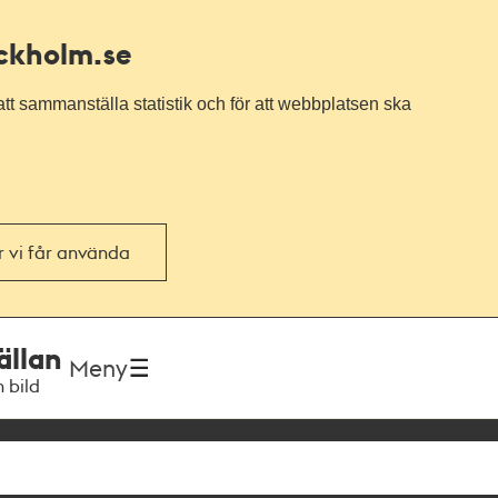
ockholm.se
tt sammanställa statistik och för att webbplatsen ska
or vi får använda
ällan
Meny
h bild