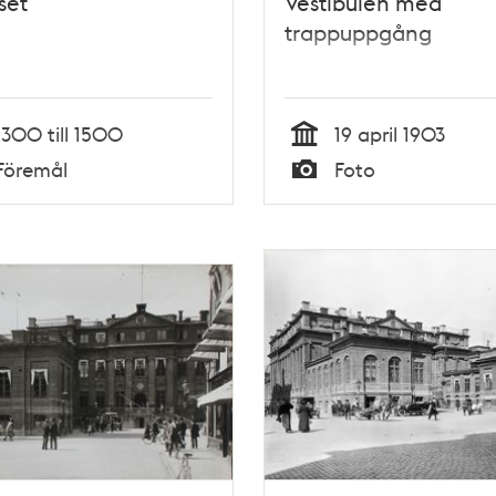
set
Vestibulen med
trappuppgång
1300 till 1500
19 april 1903
Tid
Föremål
Foto
Typ