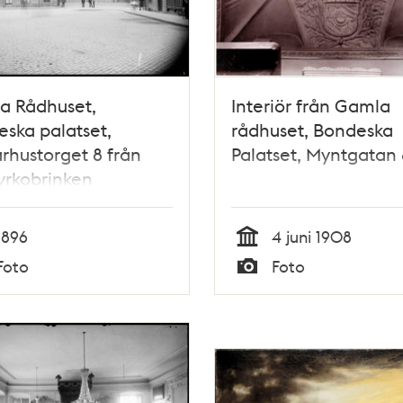
a Rådhuset,
Interiör från Gamla
ska palatset,
rådhuset, Bondeska
rhustorget 8 från
Palatset, Myntgatan 
yrkobrinken
1896
4 juni 1908
Tid
Foto
Foto
Typ