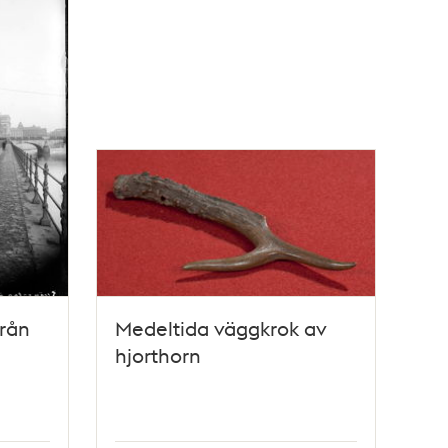
från
Medeltida väggkrok av
hjorthorn