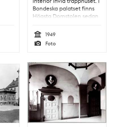
interiör invid trapphuset. I
Bondeska palatset finns
Högsta Domstolen sedan
1949
1949
Tid
Foto
Typ