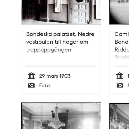
Bondeska palatset. Nedre
Gaml
vestibulen till höger om
Bonde
trappuppgången
Ridda
Stork
29 mars 1903
Tid
Tid
Foto
Typ
Typ