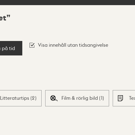
et
Visa innehåll utan tidsangivelse
a på tid
Litteraturtips
(
2
)
Film & rörlig bild
(
1
)
Te