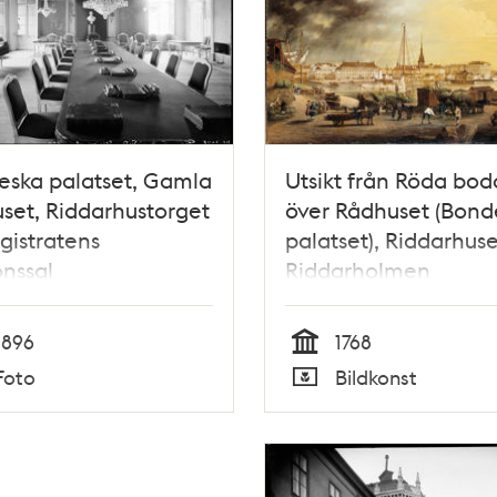
ska palatset, Gamla
Utsikt från Röda bo
set, Riddarhustorget
över Rådhuset (Bond
gistratens
palatset), Riddarhus
onssal
Riddarholmen
1896
1768
Tid
Foto
Bildkonst
Typ