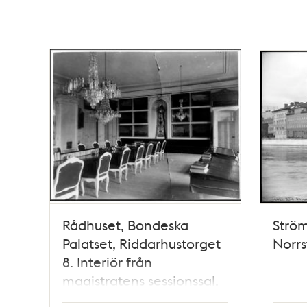
Rådhuset, Bondeska
Strö
Palatset, Riddarhustorget
Norrs
8. Interiör från
magistratens sessionssal,
södra delen