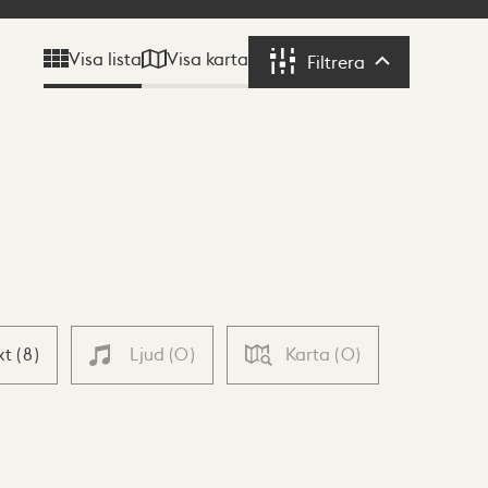
Visa karta
Visa lista
Filtrera
Filtrera
xt
(
8
)
Ljud
(
0
)
Karta
(
0
)