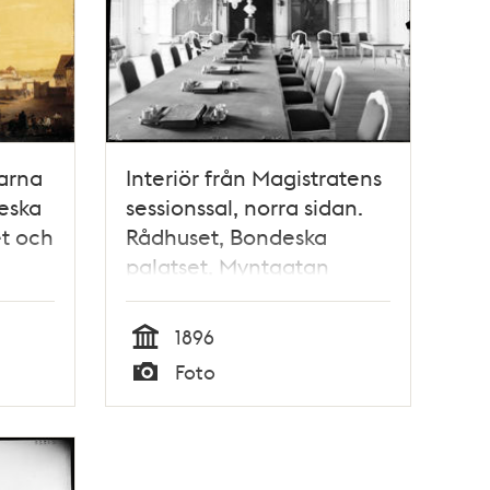
darna
Interiör från Magistratens
eska
sessionssal, norra sidan.
et och
Rådhuset, Bondeska
palatset, Myntgatan
1896
Tid
Foto
Typ