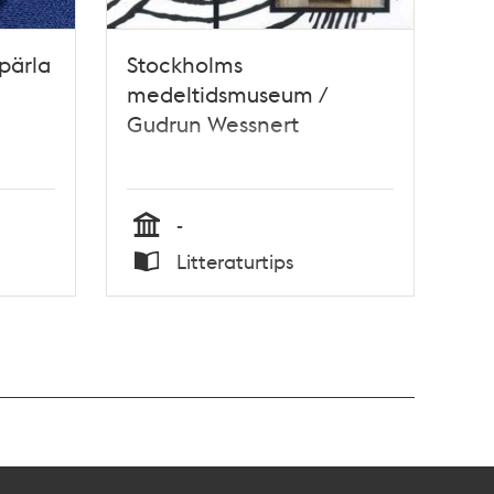
pärla
Stockholms
medeltidsmuseum /
Gudrun Wessnert
-
Tid
Litteraturtips
Typ