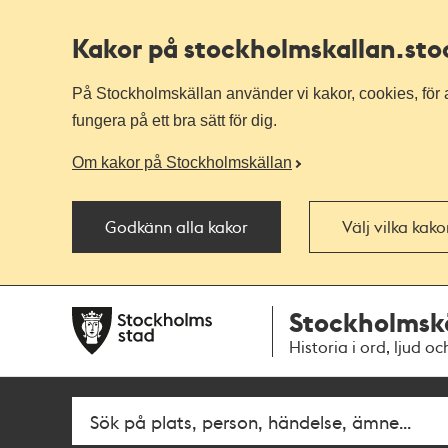
Kakor på stockholmskallan
.st
På Stockholmskällan använder vi kakor, cookies, för a
fungera på ett bra sätt för dig.
Om kakor på Stockholmskällan
Godkänn alla kakor
Välj vilka kak
Till
Till
Stockholmsk
navigationen
huvudinnehållet
Historia i ord, ljud oc
Fritextsök