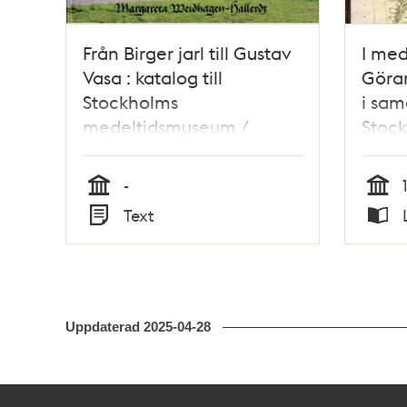
Från Birger jarl till Gustav
I med
Vasa : katalog till
Göran
Stockholms
i sa
medeltidsmuseum /
Stoc
Margareta Weidhagen-
mede
Hallerdt
-
Tid
Tid
Text
Typ
Typ
Uppdaterad
2025-04-28
Kontakt