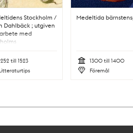
eltidens Stockholm /
Medeltida bärnstens
 Dahlbäck ; utgiven
marbete med
kholms
ltidsmuseum
1252 till 1523
1300 till 1400
Tid
Litteraturtips
Föremål
Typ