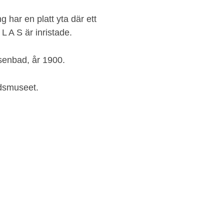
 har en platt yta där ett
 A S är inristade.
senbad, år 1900.
idsmuseet.