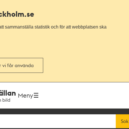
ockholm.se
tt sammanställa statistik och för att webbplatsen ska
or vi får använda
ällan
Meny
h bild
Sök