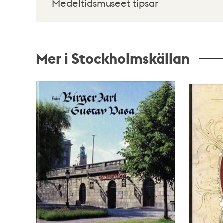
Medeltidsmuseet tipsar
Mer i Stockholmskällan
Relaterade
poster
och
teman