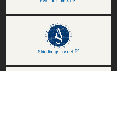
Kvinnohistoriska
Strindbergsmuseet
Thielska Galleriet