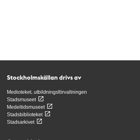
Kontakt
Stockholmskällan
Stockholmskällan drivs av
Medioteket, utbildningsförvaltningen
Stadsmuseet
Medeltidsmuseet
Stadsbiblioteket
Stadsarkivet