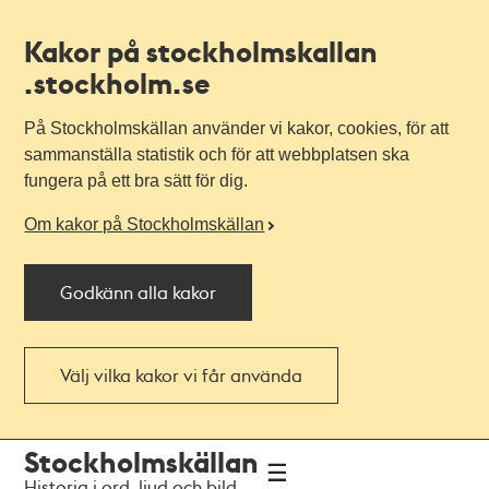
Kakor på stockholmskallan
.stockholm.se
På Stockholmskällan använder vi kakor, cookies, för att
sammanställa statistik och för att webbplatsen ska
fungera på ett bra sätt för dig.
Om kakor på Stockholmskällan
Godkänn alla kakor
Välj vilka kakor vi får använda
Till
Till
Stockholmskällan
navigationen
huvudinnehållet
Historia i ord, ljud och bild