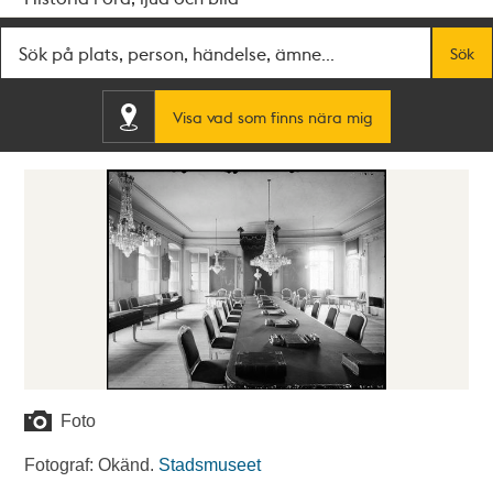
Fritextsök
Sök
Visa vad som finns nära mig
Foto
Fotograf: Okänd.
Stadsmuseet