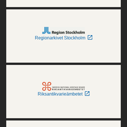
Regionarkivet Stockholm
Riksantikvarieämbetet