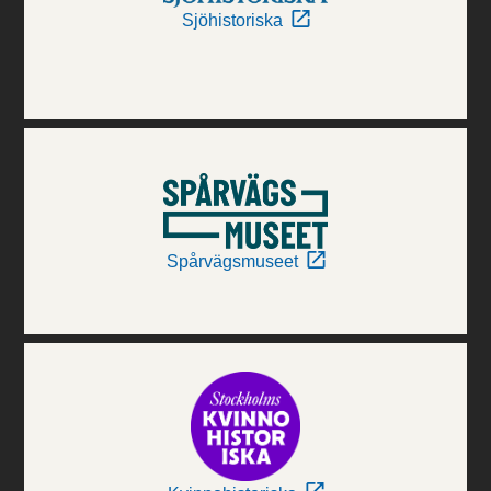
Sjöhistoriska
Spårvägsmuseet