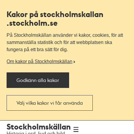
Kakor på stockholmskallan
.stockholm.se
På Stockholmskällan använder vi kakor, cookies, för att
sammanställa statistik och för att webbplatsen ska
fungera på ett bra sätt för dig.
Om kakor på Stockholmskällan
Godkänn alla kakor
Välj vilka kakor vi får använda
Till
Till
Stockholmskällan
navigationen
huvudinnehållet
Historia i ord, ljud och bild