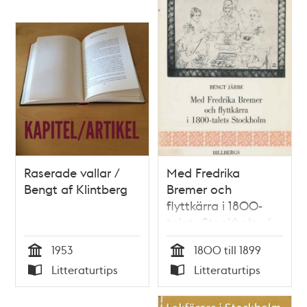
Raserade vallar /
Med Fredrika
Bengt af Klintberg
Bremer och
flyttkärra i 1800-
talets Stockholm /
Bengt Järbe
1953
1800 till 1899
Tid
Tid
Litteraturtips
Litteraturtips
Typ
Typ