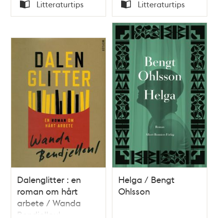
Tid
Tid
Litteraturtips
Litteraturtips
1947 / redigerad av
Typ
Typ
Bengt G. Grafström
Dalenglitter : en
Helga / Bengt
roman om hårt
Ohlsson
arbete / Wanda
Bendjelloul