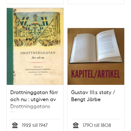
Typ
Typ
Drottninggatan förr
Gustav III:s staty /
och nu : utgiven av
Bengt Järbe
Drottninggatans
Förening med
anledning av dess
1922 till 1947
1790 till 1808
25-årsjubileum 1922-