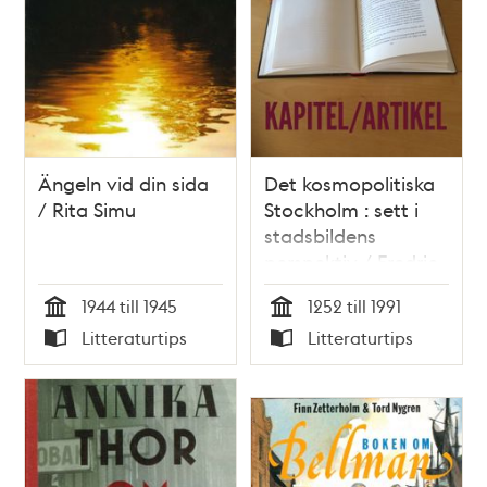
Ängeln vid din sida
Det kosmopolitiska
/ Rita Simu
Stockholm : sett i
stadsbildens
perspektiv / Fredric
Bedoire
1944 till 1945
1252 till 1991
Tid
Tid
Litteraturtips
Litteraturtips
Typ
Typ