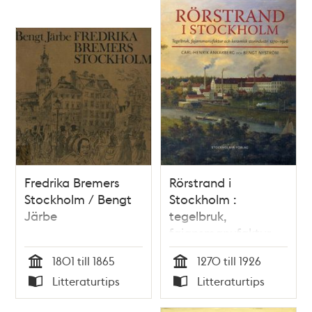
Fredrika Bremers
Rörstrand i
Stockholm / Bengt
Stockholm :
Järbe
tegelbruk,
fajansmanufaktur
och keramisk
1801 till 1865
1270 till 1926
storindustri 1270-
Tid
Tid
Litteraturtips
Litteraturtips
1926 / Carl-Henrik
Typ
Typ
Ankarberg, Bengt