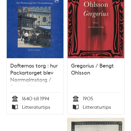
Dofternas torg : hur
Gregorius / Bengt
Packartorget blev
Ohlsson
Norrmalmstorg /
Bengt Järbe
1640 till 1994
1905
Tid
Tid
Litteraturtips
Litteraturtips
Typ
Typ