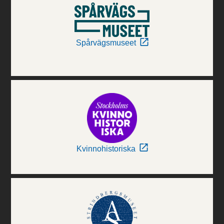
Spårvägsmuseet
Kvinnohistoriska