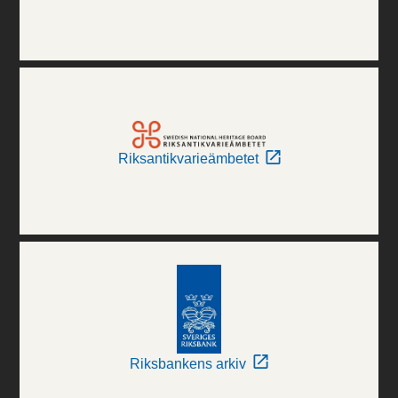
Riksantikvarieämbetet
Riksbankens arkiv