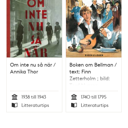
Om inte nu så när /
Boken om Bellman /
Annika Thor
text: Finn
Zetterholm ; bild:
Tord Nygren
1938 till 1943
1740 till 1795
Tid
Tid
Litteraturtips
Litteraturtips
Typ
Typ