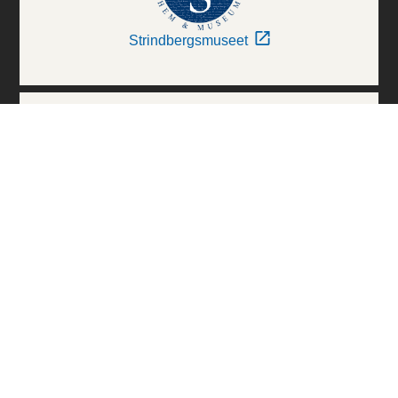
Strindbergsmuseet
Thielska Galleriet
Världskulturmuseerna