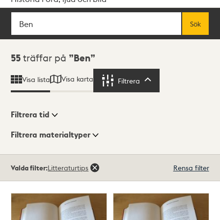
Sök
Fritextsök
Sök
Sökresultat
55
träffar på
Ben
Visa karta
Visa lista
Filtrera
Filtrera
Filtrera tid
Filtrera materialtyper
Visningsläge
Totalt
Valda filter:
Litteraturtips
Rensa filter
55
träffar
Lista
Karta