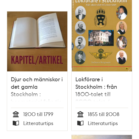
Djur och människor i
Lokförare i
det gamla
Stockholm : från
Stockholm :
1800-talet till
benmaterial från tio
2000-talet /
års undersökningar
Torbjörn Bengtsson
1200 till 1799
1855 till 2008
/ Johanna Karlsson
Tid
Tid
Litteraturtips
Litteraturtips
Typ
Typ