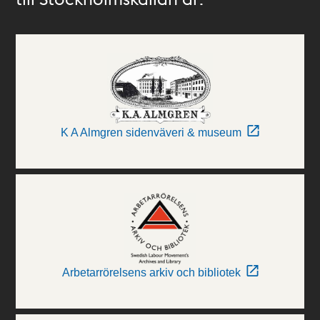
K A Almgren sidenväveri & museum
Arbetarrörelsens arkiv och bibliotek