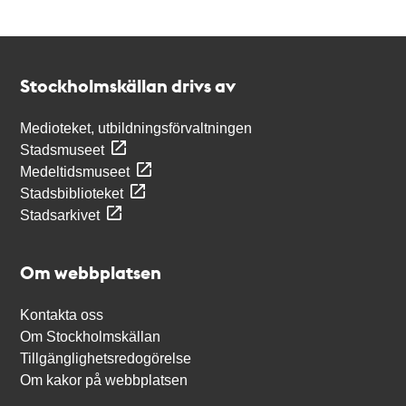
Kontakt
Stockholmskällan
Stockholmskällan drivs av
Medioteket, utbildningsförvaltningen
Stadsmuseet
Medeltidsmuseet
Stadsbiblioteket
Stadsarkivet
Om webbplatsen
Kontakta oss
Om Stockholmskällan
Tillgänglighetsredogörelse
Om kakor på webbplatsen