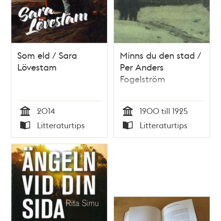
Som eld / Sara
Minns du den stad /
Lövestam
Per Anders
Fogelström
2014
1900 till 1925
Tid
Tid
Litteraturtips
Litteraturtips
Typ
Typ