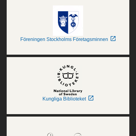
Föreningen Stockholms Företagsminnen
Kungliga Biblioteket