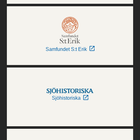
Samfundet S:t Erik
Sjöhistoriska