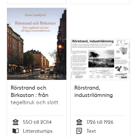
Typ
Typ
Rörstrand och
Rörstrand,
Birkastan : från
industrilämning
tegelbruk och slott
till hippa
innerstadskvarter /
550 till 2014
1726 till 1926
Anna Lundqvist
Tid
Tid
Litteraturtips
Text