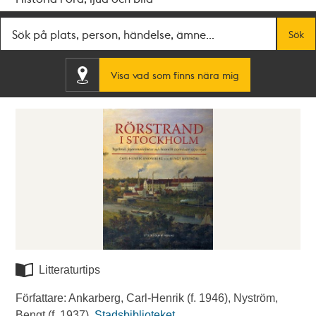
Fritextsök
Sök
Visa vad som finns nära mig
Litteraturtips
Författare: Ankarberg, Carl-Henrik (f. 1946), Nyström,
Bengt (f. 1937).
Stadsbiblioteket