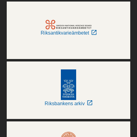
Riksantikvarieämbetet
Riksbankens arkiv