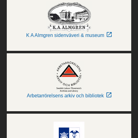
K A Almgren sidenväveri & museum
Arbetarrörelsens arkiv och bibliotek