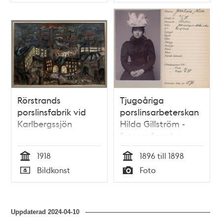
Typ
Typ
Rörstrands
Tjugoåriga
porslinsfabrik vid
porslinsarbeterskan
Karlbergssjön
Hilda Gillström -
fotograferad av
polisen 1898
1918
1896 till 1898
Tid
Tid
Bildkonst
Foto
Typ
Typ
Uppdaterad
2024-04-10