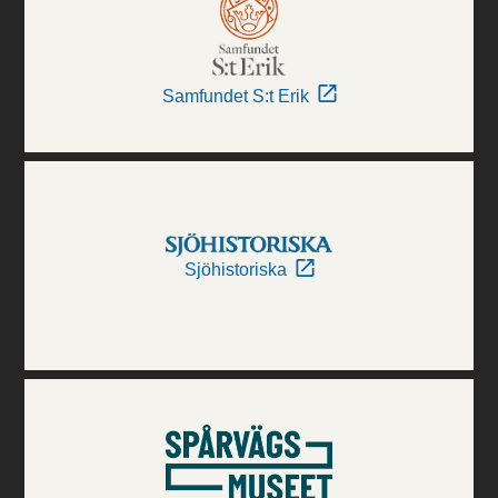
Samfundet S:t Erik
Sjöhistoriska