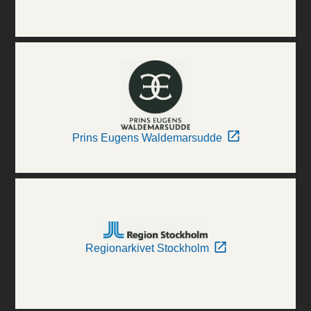
Prins Eugens Waldemarsudde
Regionarkivet Stockholm