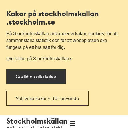
Kakor på stockholmskallan
.stockholm.se
På Stockholmskällan använder vi kakor, cookies, för att
sammanställa statistik och för att webbplatsen ska
fungera på ett bra sätt för dig.
Om kakor på Stockholmskällan
Godkänn alla kakor
Välj vilka kakor vi får använda
Till
Till
Stockholmskällan
navigationen
huvudinnehållet
Historia i ord, ljud och bild