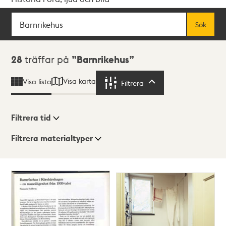
Sök
Fritextsök
Sök
Sökresultat
28
träffar på
Barnrikehus
Visa karta
Visa lista
Filtrera
Filtrera
Filtrera tid
Filtrera materialtyper
Visningsläge
Totalt
28
träffar
Lista
Karta