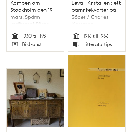
Kampen om
Leva i Kristallen : ett
Stockholm den 19
barnrikekvarter på
mars. Spänn
Söder / Charles
krafterna! Rösta
Kassman
med
1930 till 1931
1916 till 1986
Arbetarepartiet
Tid
Tid
Bildkonst
Litteraturtips
Socialdemokraterna.
Typ
Typ
[Valaffisch]