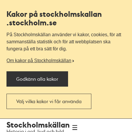
Kakor på stockholmskallan
.stockholm.se
På Stockholmskällan använder vi kakor, cookies, för att
sammanställa statistik och för att webbplatsen ska
fungera på ett bra sätt för dig.
Om kakor på Stockholmskällan
Godkänn alla kakor
Välj vilka kakor vi får använda
Till
Till
Stockholmskällan
navigationen
huvudinnehållet
Historia i ord, ljud och bild