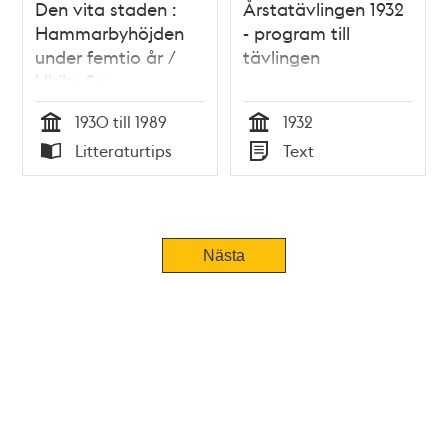
Den vita staden :
Årstatävlingen 1932
Hammarbyhöjden
- program till
under femtio år /
tävlingen
Ulrika Sax
1930 till 1989
1932
Tid
Tid
Litteraturtips
Text
Typ
Typ
Nästa