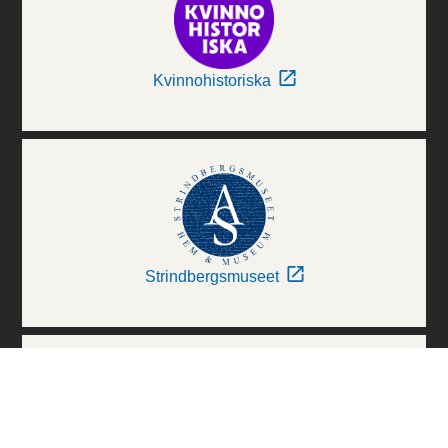
Kvinnohistoriska
Strindbergsmuseet