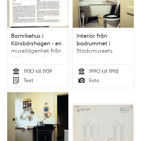
Barnrikehus i
Interiör från
Körsbärshagen - en
badrummet i
museilägenhet från
Stadsmuseets
1930-talet / Pia
museilägenhet i
Maria Hallberg
barnrikehuset vid
1930 till 1939
1990 till 1992
Stickelbärsvägen 7.
Tid
Tid
Text
Foto
Typ
Typ