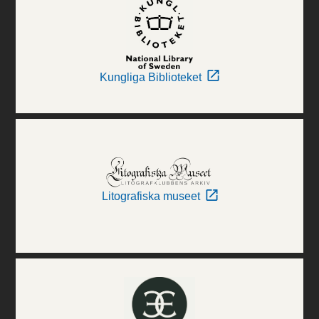
Kungliga Biblioteket
Litografiska museet