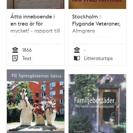
Åtta inneboende i
Stockholm :
en trea är för
Flygande Veteraner,
mycket! - rapport till
Almgrens
Allmänna
sidenväveri, Museer
sundhetsnämnden
i Stockholm
1866
-
1866
Tid
Tid
Text
Litteraturtips
Typ
Typ