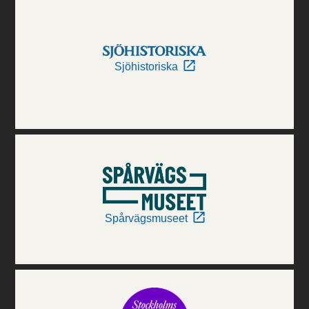
Sjöhistoriska
Spårvägsmuseet