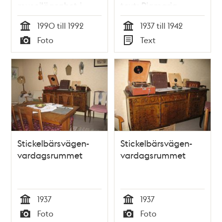
museilägenhet i
text: Piamaria
barnrikehuset vid
Hallberg
1990 till 1992
1937 till 1942
Stickelbärsvägen 7.
Tid
Tid
Foto
Text
Typ
Typ
Stickelbärsvägen-
Stickelbärsvägen-
vardagsrummet
vardagsrummet
1937
1937
Tid
Tid
Foto
Foto