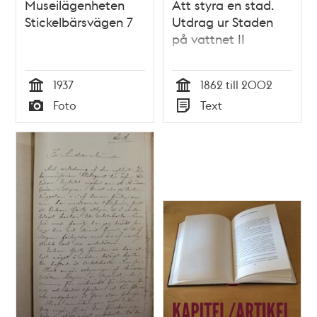
Museilägenheten
Att styra en stad.
Stickelbärsvägen 7
Utdrag ur Staden
på vattnet II
1937
1862 till 2002
Tid
Tid
Foto
Text
Typ
Typ