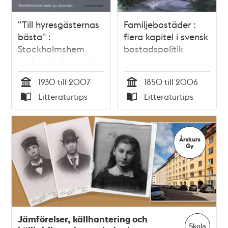
"Till hyresgästernas
Familjebostäder :
bästa" :
flera kapitel i svensk
Stockholmshem
bostadspolitik
under sju decennier
/ Ulrika Sax
1930 till 2007
1850 till 2006
Tid
Tid
Litteraturtips
Litteraturtips
Typ
Typ
Årskurs
Gy
Jämförelser, källhantering och
Skola