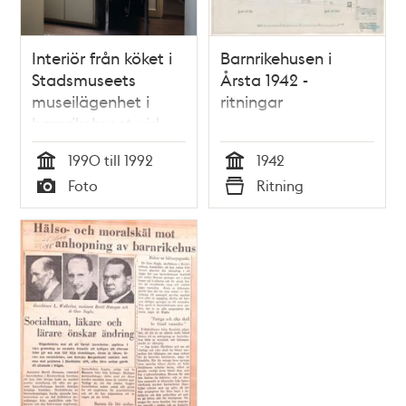
Interiör från köket i
Barnrikehusen i
Stadsmuseets
Årsta 1942 -
museilägenhet i
ritningar
barnrikehuset vid
Stickelbärsvägen 7.
1990 till 1992
1942
Tid
Tid
Foto
Ritning
Typ
Typ