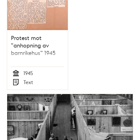
Protest mot
”anhopning av
barnrikehus” 1945
1945
Tid
Text
Typ