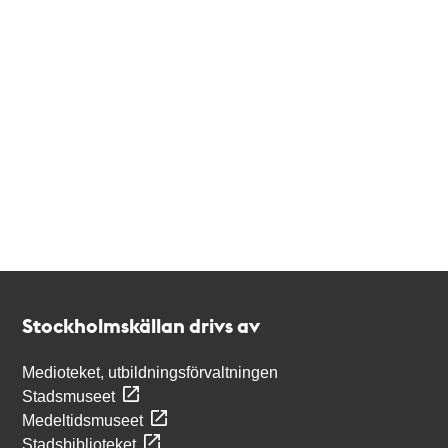
Kontakt
Stockholmskällan
Stockholmskällan drivs av
Medioteket, utbildningsförvaltningen
Stadsmuseet
Medeltidsmuseet
Stadsbiblioteket