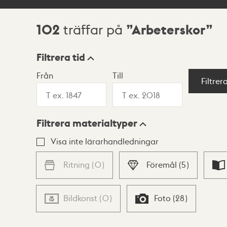
102
Arbeterskor
träffar på
Sökresultat
Filtrera tid
Från
Till
Visningsläge
Filtrer
Filtrera materialtyper
Lista
Karta
Visa inte lärarhandledningar
Ritning
(
0
)
Föremål
(
5
)
Bildkonst
(
0
)
Foto
(
28
)