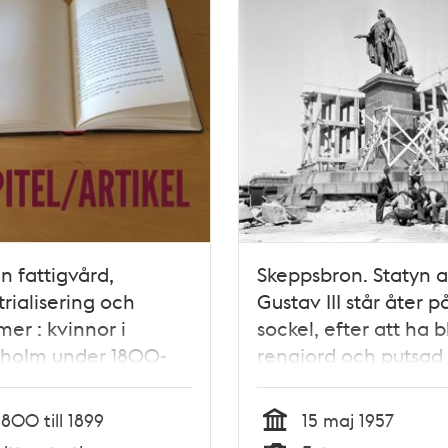
n fattigvård,
Skeppsbron. Statyn 
trialisering och
Gustav III står åter p
mer : kvinnor i
sockel, efter att ha bl
kholm under 1800-
rengjord och putsad
 / Marion Hartwig
1800 till 1899
15 maj 1957
Tid