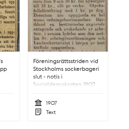
's
Föreningsrättsstriden vid
ipp
Stockholms sockerbageri
slut - notis i
Socialdemokraten 1907
1907
Tid
Text
Typ