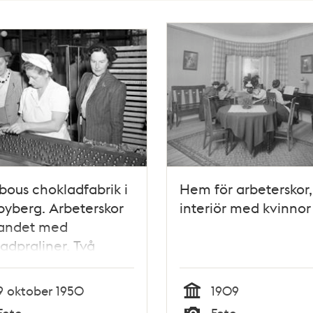
ous chokladfabrik i
Hem för arbeterskor,
yberg. Arbeterskor
interiör med kvinnor
bandet med
adpraliner. Två
 i dräkt och hatt
9 oktober 1950
1909
Tid
Foto
Foto