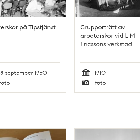
erskor på Tipstjänst
Grupporträtt av
arbeterskor vid L M
Ericssons verkstad
18 september 1950
1910
Tid
Foto
Foto
Typ