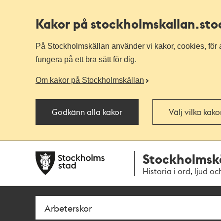
Kakor på stockholmskallan
.st
På Stockholmskällan använder vi kakor, cookies, för a
fungera på ett bra sätt för dig.
Om kakor på Stockholmskällan
Godkänn alla kakor
Välj vilka kak
Till
Till
Stockholmsk
navigationen
huvudinnehållet
Historia i ord, ljud oc
Sök
Fritextsök