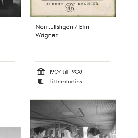
Norrtullsligan / Elin
Wägner
1907 till 1908
Tid
Litteraturtips
Typ