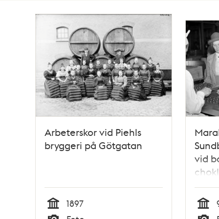
Totalt
102
träffar
Arbeterskor vid Piehls
Marab
bryggeri på Götgatan
Sundb
vid 
chokl
damer
1897
Tid
Tid
Foto