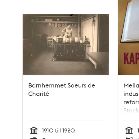
Barnhemmet Soeurs de
Mella
Charité
indus
refor
Stoc
talet
1910 till 1920
Tid
Tid