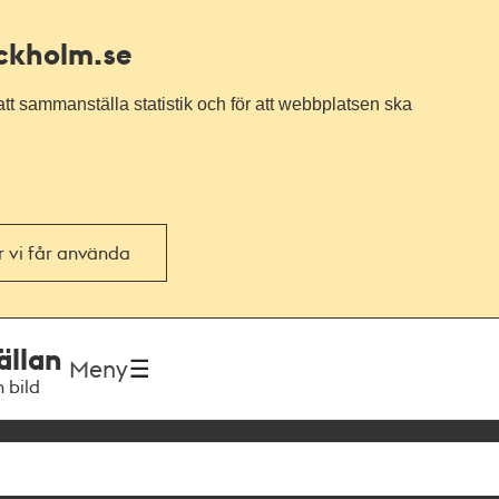
ockholm.se
tt sammanställa statistik och för att webbplatsen ska
or vi får använda
ällan
Meny
h bild