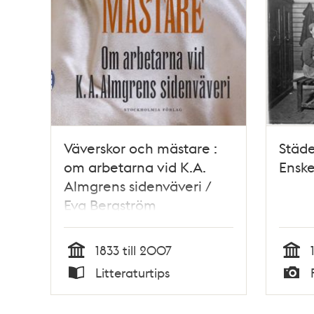
Väverskor och mästare :
Städe
om arbetarna vid K.A.
Enske
Almgrens sidenväveri /
Eva Bergström
1833 till 2007
Tid
Tid
Litteraturtips
Typ
Typ