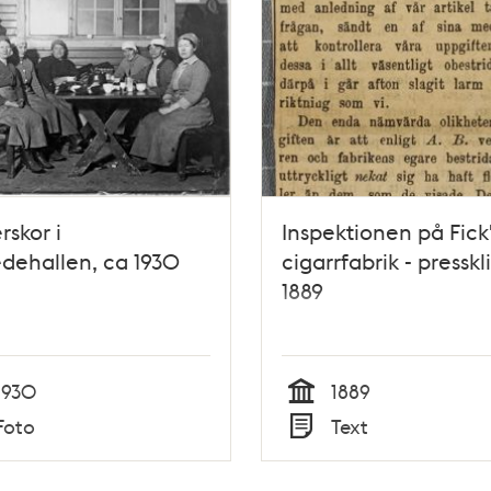
rskor i
Inspektionen på Fick
dehallen, ca 1930
cigarrfabrik - presskl
1889
1930
1889
Tid
Foto
Text
Typ