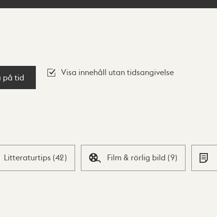
Visa innehåll utan tidsangivelse
a på tid
Litteraturtips
(
42
)
Film & rörlig bild
(
9
)