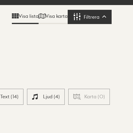
Visa karta
Visa lista
Filtrera
Filtrera
Text
(
14
)
Ljud
(
4
)
Karta
(
0
)