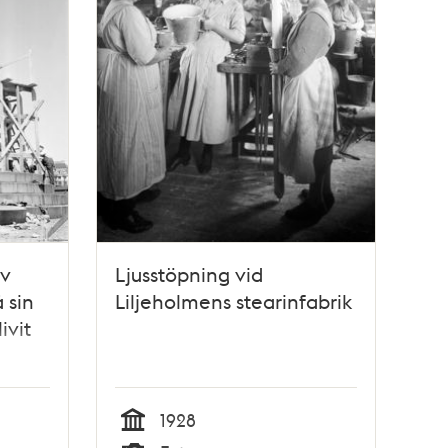
av
Ljusstöpning vid
å sin
Liljeholmens stearinfabrik
ivit
1928
Tid