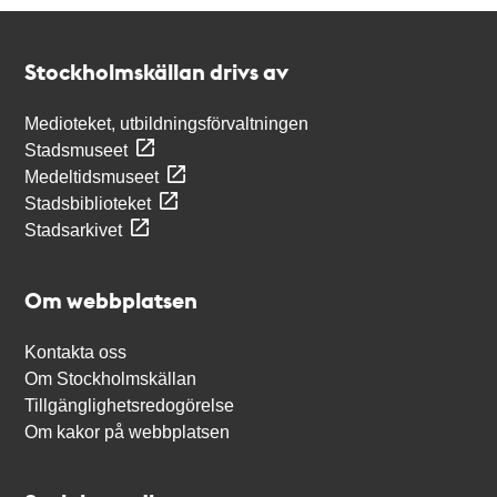
Kontakt
Stockholmskällan
Stockholmskällan drivs av
Medioteket, utbildningsförvaltningen
Stadsmuseet
Medeltidsmuseet
Stadsbiblioteket
Stadsarkivet
Om webbplatsen
Kontakta oss
Om Stockholmskällan
Tillgänglighetsredogörelse
Om kakor på webbplatsen