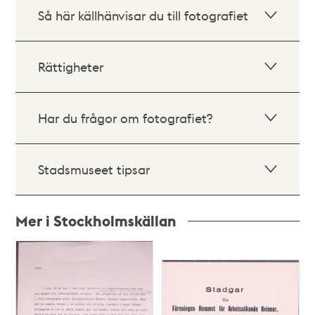
Så här källhänvisar du till fotografiet
Rättigheter
Har du frågor om fotografiet?
Stadsmuseet tipsar
Mer i Stockholmskällan
Relaterade
poster
och
teman