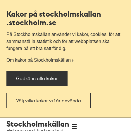
Kakor på stockholmskallan
.stockholm.se
På Stockholmskällan använder vi kakor, cookies, för att
sammanställa statistik och för att webbplatsen ska
fungera på ett bra sätt för dig.
Om kakor på Stockholmskällan
Godkänn alla kakor
Välj vilka kakor vi får använda
Till
Till
Stockholmskällan
navigationen
huvudinnehållet
Historia i ord, ljud och bild