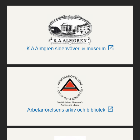
K A Almgren sidenväveri & museum
Arbetarrörelsens arkiv och bibliotek