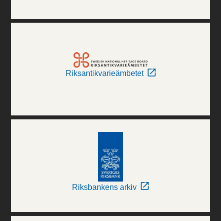
Riksantikvarieämbetet
Riksbankens arkiv