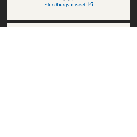
Strindbergsmuseet
Thielska Galleriet
Världskulturmuseerna