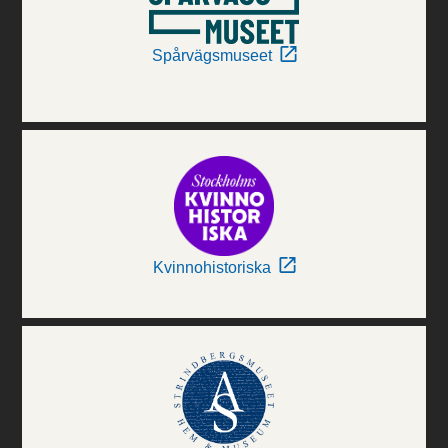
Spårvägsmuseet
Kvinnohistoriska