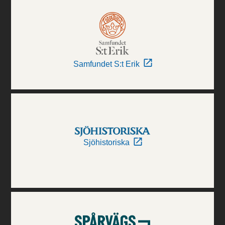
Samfundet S:t Erik
Sjöhistoriska