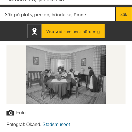
Fritextsök
Sök
Visa vad som finns nära mig
Foto
Fotograf: Okänd.
Stadsmuseet