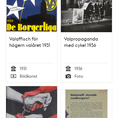
Valaffisch för
Valpropaganda
högern valåret 1931
med cykel 1936
1931
1936
Tid
Tid
Bildkonst
Foto
Typ
Typ