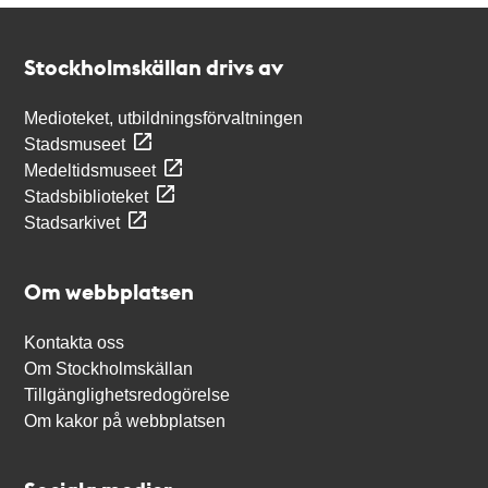
Kontakt
Stockholmskällan
Stockholmskällan drivs av
Medioteket, utbildningsförvaltningen
Stadsmuseet
Medeltidsmuseet
Stadsbiblioteket
Stadsarkivet
Om webbplatsen
Kontakta oss
Om Stockholmskällan
Tillgänglighetsredogörelse
Om kakor på webbplatsen