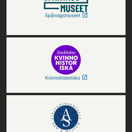
Spårvägsmuseet
Kvinnohistoriska