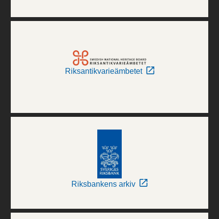
Riksantikvarieämbetet
Riksbankens arkiv