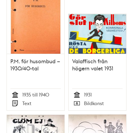
teman
P.M. för husombud –
Valaffisch från
1930/40-tal
högern valet 1931
1935 till 1940
1931
Tid
Tid
Text
Bildkonst
Typ
Typ