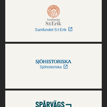
Samfundet S:t Erik
Sjöhistoriska