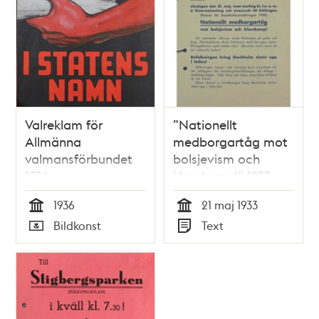
Valreklam för
”Nationellt
Allmänna
medborgartåg mot
valmansförbundet
bolsjevism och
1936
klasskamp!” 1933
1936
21 maj 1933
Tid
Tid
Bildkonst
Text
Typ
Typ