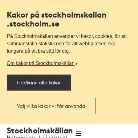
Kakor på stockholmskallan
.stockholm.se
På Stockholmskällan använder vi kakor, cookies, för att
sammanställa statistik och för att webbplatsen ska
fungera på ett bra sätt för dig.
Om kakor på Stockholmskällan
Godkänn alla kakor
Välj vilka kakor vi får använda
Till
Till
Stockholmskällan
navigationen
huvudinnehållet
Historia i ord, ljud och bild