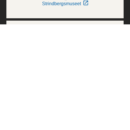
Strindbergsmuseet
Thielska Galleriet
Världskulturmuseerna