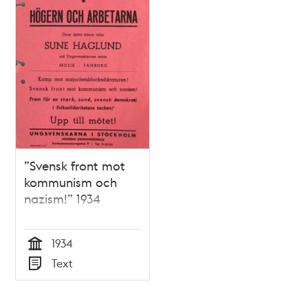
”Svensk front mot
kommunism och
nazism!” 1934
1934
Tid
Text
Typ