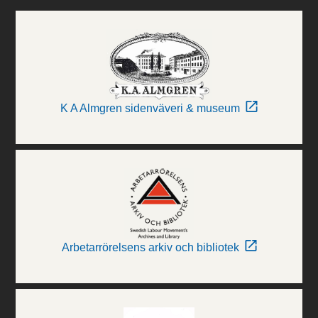
K A Almgren sidenväveri & museum
Arbetarrörelsens arkiv och bibliotek