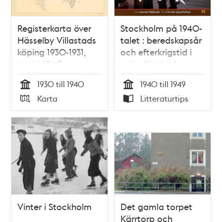
Registerkarta över
Stockholm på 1940-
Hässelby Villastads
talet : beredskapsår
köping 1930-1931,
och efterkrigstid i
tryckt 1940
unika färgbilder /
Lennart Welander
1930 till 1940
1940 till 1949
(foto) och Christer
Tid
Tid
Karta
Litteraturtips
Leijonhufvud (text)
Typ
Typ
Vinter i Stockholm
Det gamla torpet
Kärrtorp och