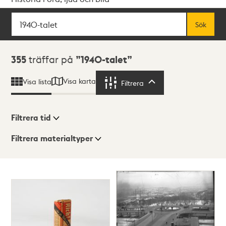
Sök
Fritextsök
Sök
Sökresultat
355
träffar på
1940-talet
Visa karta
Visa lista
Filtrera
Filtrera
Filtrera tid
Filtrera materialtyper
Visningsläge
Totalt
355
träffar
Lista
Karta