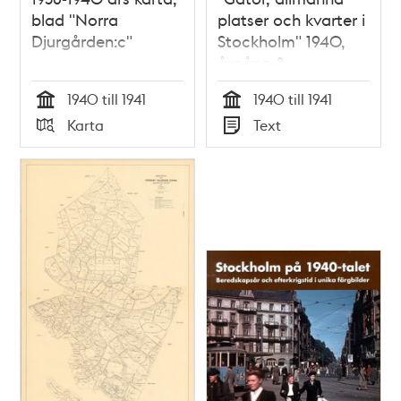
blad "Norra
platser och kvarter i
Djurgården:c"
Stockholm" 1940,
årgång 8
1940 till 1941
1940 till 1941
Tid
Tid
Karta
Text
Typ
Typ