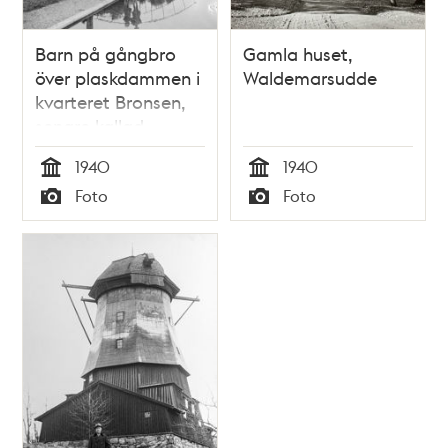
Barn på gångbro
Gamla huset,
över plaskdammen i
Waldemarsudde
kvarteret Bronsen,
senare kallad
Tengdahlsparken. I
1940
1940
fonden skymtar
Tid
Tid
Foto
Foto
barnhemmet Eurenii
Typ
Typ
minne