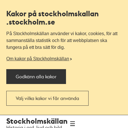
Kakor på stockholmskallan
.stockholm.se
På Stockholmskällan använder vi kakor, cookies, för att
sammanställa statistik och för att webbplatsen ska
fungera på ett bra sätt för dig.
Om kakor på Stockholmskällan
Godkänn alla kakor
Välj vilka kakor vi får använda
Till
Till
Stockholmskällan
navigationen
huvudinnehållet
Historia i ord, ljud och bild