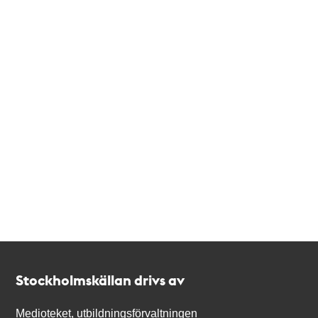
Kontakt
Stockholmskällan
Stockholmskällan drivs av
Medioteket, utbildningsförvaltningen