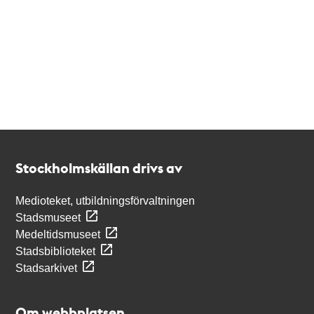
Kontakt
Stockholmskällan
Stockholmskällan drivs av
Medioteket, utbildningsförvaltningen
Stadsmuseet
Medeltidsmuseet
Stadsbiblioteket
Stadsarkivet
Om webbplatsen