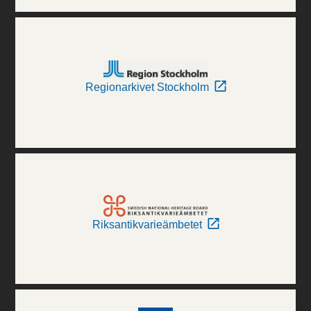
Regionarkivet Stockholm
Riksantikvarieämbetet