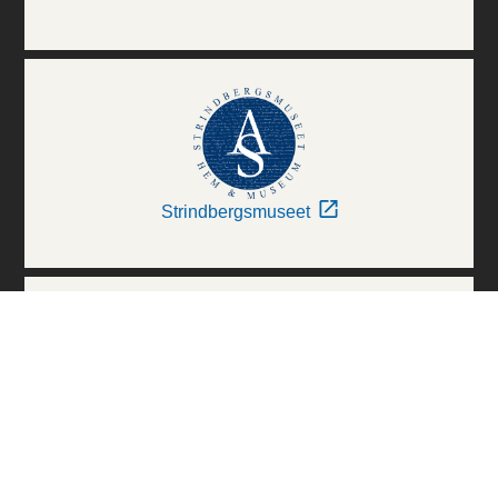
Strindbergsmuseet
Thielska Galleriet