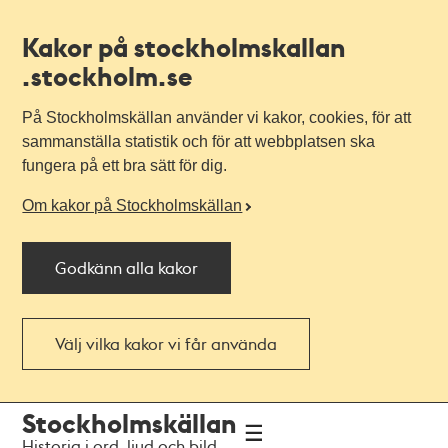
Kakor på stockholmskallan
.stockholm.se
På Stockholmskällan använder vi kakor, cookies, för att
sammanställa statistik och för att webbplatsen ska
fungera på ett bra sätt för dig.
Om kakor på Stockholmskällan
Godkänn alla kakor
Välj vilka kakor vi får använda
Till
Till
Stockholmskällan
navigationen
huvudinnehållet
Historia i ord, ljud och bild