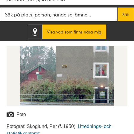
Fritextsök
Sök
Visa vad som finns nära mig
Foto
Fotograf: Skoglund, Per (f. 1950).
Utrednings- och
statistikkontoret