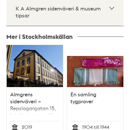
K A Almgren sidenväveri & museum
tipsar
Mer i Stockholmskällan
Relaterade
poster
och
teman
Almgrens
En samling
sidenväveri –
tygprover
Repslagargatan 15,
f.d. Södergatan 15
2019
1904 till 1944