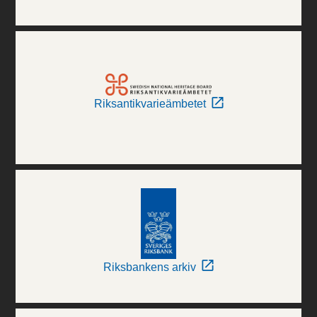
Riksantikvarieämbetet
Riksbankens arkiv