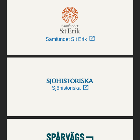
Samfundet S:t Erik
Sjöhistoriska