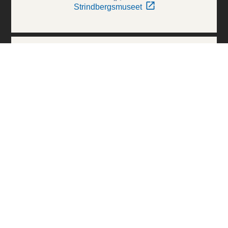
Strindbergsmuseet
Thielska Galleriet
Världskulturmuseerna