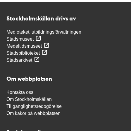
Kontakt
Stockholmskällan
Stockholmskällan drivs av
Medioteket, utbildningsförvaltningen
Stadsmuseet
Medeltidsmuseet
Stadsbiblioteket
Stadsarkivet
Om webbplatsen
Kontakta oss
Om Stockholmskällan
Tillgänglighetsredogörelse
Om kakor på webbplatsen