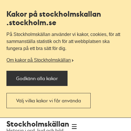
Kakor på stockholmskallan
.stockholm.se
På Stockholmskällan använder vi kakor, cookies, för att
sammanställa statistik och för att webbplatsen ska
fungera på ett bra sätt för dig.
Om kakor på Stockholmskällan
Godkänn alla kakor
Välj vilka kakor vi får använda
Till
Till
Stockholmskällan
navigationen
huvudinnehållet
Historia i ord, ljud och bild