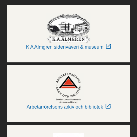
K A Almgren sidenväveri & museum
Arbetarrörelsens arkiv och bibliotek