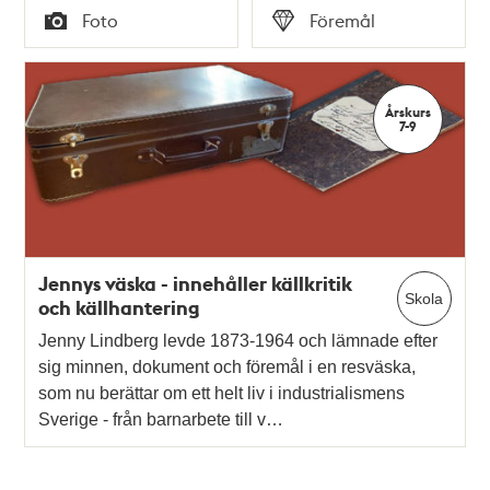
Tid
Tid
Foto
Föremål
Typ
Typ
Årskurs
7-9
Jennys väska - innehåller källkritik
Skola
och källhantering
Jenny Lindberg levde 1873-1964 och lämnade efter
sig minnen, dokument och föremål i en resväska,
som nu berättar om ett helt liv i industrialismens
Sverige - från barnarbete till v…