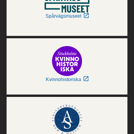
Spårvägsmuseet
Kvinnohistoriska