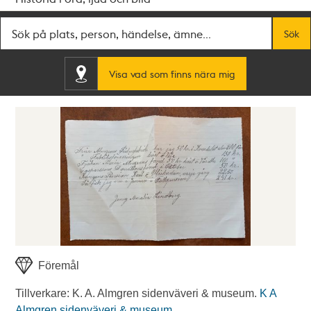
Fritextsök
Sök
Visa vad som finns nära mig
Föremål
Tillverkare: K. A. Almgren sidenväveri & museum.
K A
Almgren sidenväveri & museum