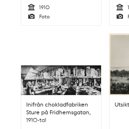
1910
Tid
Tid
Foto
Typ
Typ
Inifrån chokladfabriken
Utsik
Sture på Fridhemsgatan,
1910-tal