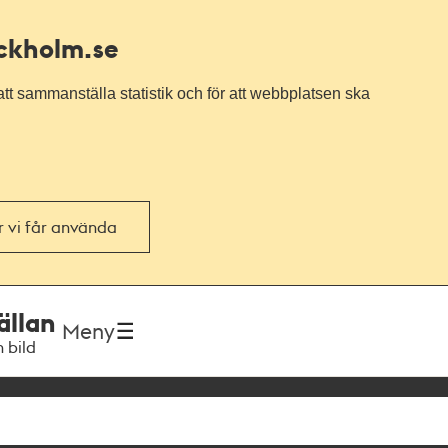
ockholm.se
tt sammanställa statistik och för att webbplatsen ska
or vi får använda
ällan
Meny
h bild