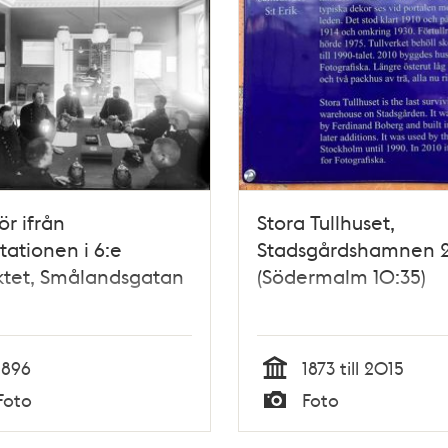
ör ifrån
Stora Tullhuset,
stationen i 6:e
Stadsgårdshamnen 
iktet, Smålandsgatan
(Södermalm 10:35)
1896
1873 till 2015
Tid
Foto
Foto
Typ