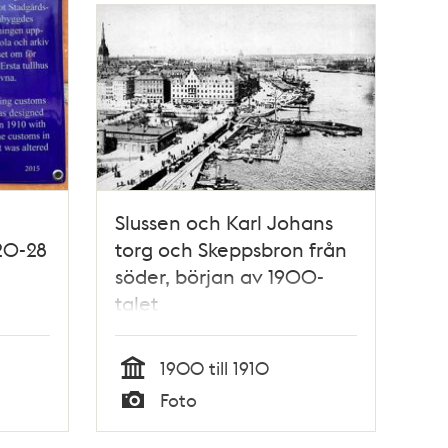
Slussen och Karl Johans
20-28
torg och Skeppsbron från
söder, början av 1900-
talet
1900 till 1910
Tid
Foto
Typ