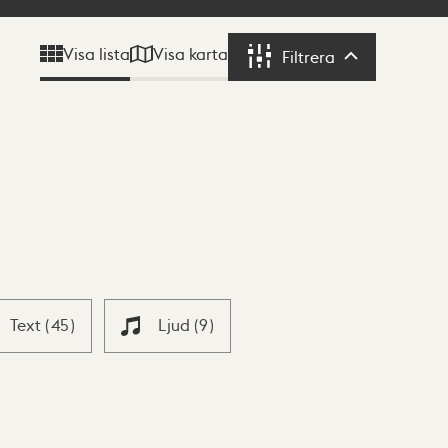
Visa karta
Visa lista
Filtrera
Filtrera
Text
(
45
)
Ljud
(
9
)