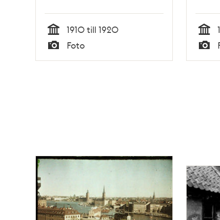
1910 till 1920
Tid
Tid
Foto
Typ
Typ