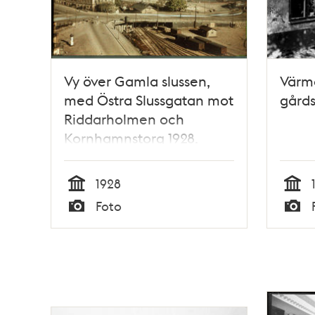
Vy över Gamla slussen,
Värm
med Östra Slussgatan mot
gårds
Riddarholmen och
Kornhamnstorg 1928.
Restaurant Pelikan till
vänster
1928
Tid
Tid
Foto
Typ
Typ