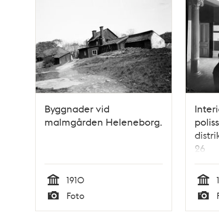
Byggnader vid
Interi
malmgården Heleneborg.
polis
distr
26
1910
Tid
Tid
Foto
Typ
Typ