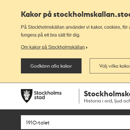
Kakor på stockholmskallan
.st
På Stockholmskällan använder vi kakor, cookies, för a
fungera på ett bra sätt för dig.
Om kakor på Stockholmskällan
Godkänn alla kakor
Välj vilka kak
Till
Till
Stockholmsk
navigationen
huvudinnehållet
Historia i ord, ljud oc
Sök
Fritextsök