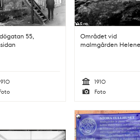
dögatan 55,
Området vid
sidan
malmgården Helene
1910
1910
Tid
Foto
Foto
Typ