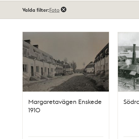
Totalt
Valda filter:
Foto
91
träffar
Margaretavägen Enskede
Södra
1910