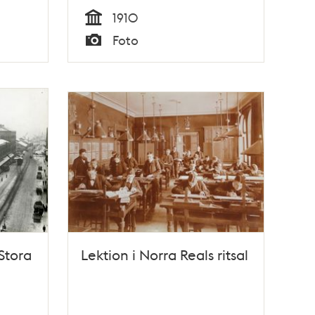
1910
Tid
Foto
Typ
Stora
Lektion i Norra Reals ritsal