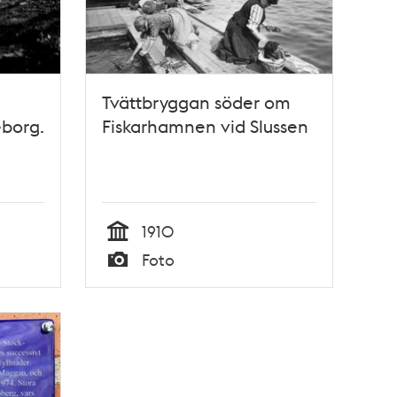
Tvättbryggan söder om
borg.
Fiskarhamnen vid Slussen
1910
Tid
Foto
Typ