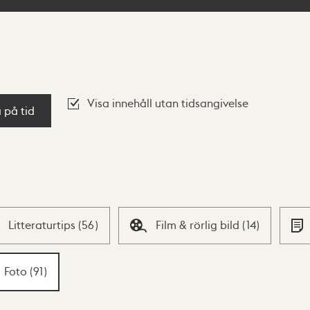
Visa innehåll utan tidsangivelse
a på tid
Litteraturtips
(
56
)
Film & rörlig bild
(
14
)
Foto
(
91
)