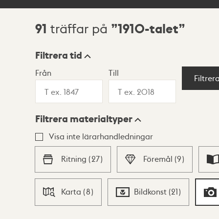
91
1910-talet
träffar på
Sökresultat
Filtrera tid
Från
Till
Visningsläge
Filtrer
Filtrera materialtyper
Lista
Karta
Visa inte lärarhandledningar
Ritning
(
27
)
Föremål
(
9
)
Karta
(
8
)
Bildkonst
(
21
)