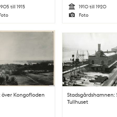
1905 till 1915
1910 till 1920
Tid
Foto
Foto
Typ
t över Kongofloden
Stadsgårdshamnen: 
Tullhuset