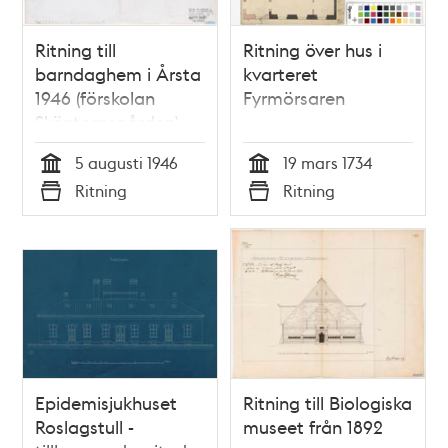
Ritning till
Ritning över hus i
barndaghem i Årsta
kvarteret
1946 (förskolan
Fyrmörsaren
Sköntorpsgården)
5 augusti 1946
19 mars 1734
Tid
Tid
Ritning
Ritning
Typ
Typ
Epidemisjukhuset
Ritning till Biologiska
Roslagstull -
museet från 1892