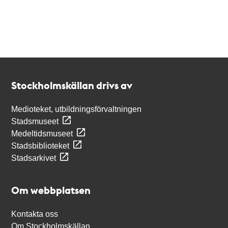
Kontakt
Stockholmskällan
Stockholmskällan drivs av
Medioteket, utbildningsförvaltningen
Stadsmuseet
Medeltidsmuseet
Stadsbiblioteket
Stadsarkivet
Om webbplatsen
Kontakta oss
Om Stockholmskällan