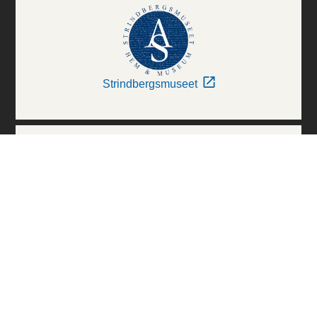
Strindbergsmuseet
Thielska Galleriet