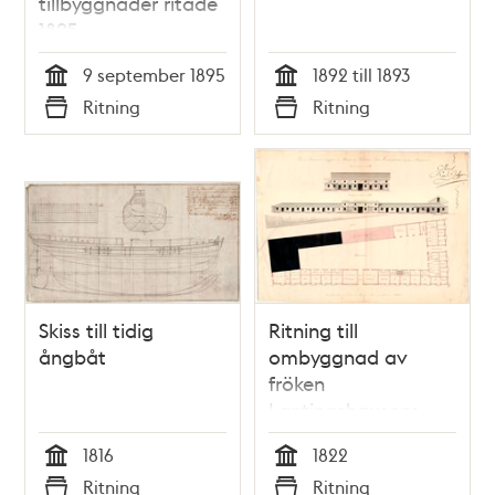
tillbyggnader ritade
1895
9 september 1895
1892 till 1893
Tid
Tid
Ritning
Ritning
Typ
Typ
Skiss till tidig
Ritning till
ångbåt
ombyggnad av
fröken
Lantingshausens
uthus på
1816
1822
Blasieholmen 1822
Tid
Tid
Ritning
Ritning