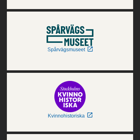
Spårvägsmuseet
Kvinnohistoriska