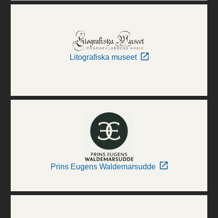
Litografiska museet
Prins Eugens Waldemarsudde