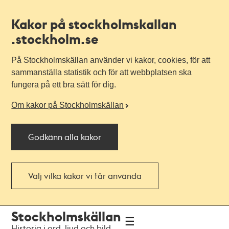
Kakor på stockholmskallan
.stockholm.se
På Stockholmskällan använder vi kakor, cookies, för att
sammanställa statistik och för att webbplatsen ska
fungera på ett bra sätt för dig.
Om kakor på Stockholmskällan
Godkänn alla kakor
Välj vilka kakor vi får använda
Till
Till
Stockholmskällan
navigationen
huvudinnehållet
Historia i ord, ljud och bild