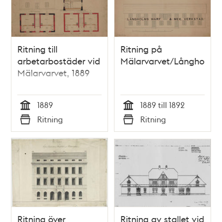
Ritning till
Ritning på
arbetarbostäder vid
Mälarvarvet/Långholmsv
Mälarvarvet, 1889
1889
1889 till 1892
Tid
Tid
Ritning
Ritning
Typ
Typ
Ritning över
Ritning av stallet vid