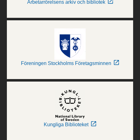
Arbetarrörelsens arkiv och bibliotek
Föreningen Stockholms Företagsminnen
Kungliga Biblioteket