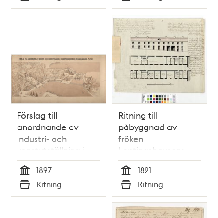
Typ
Typ
Förslag till
Ritning till
anordnande av
påbyggnad av
industri- och
fröken
konstutställning i
Lantingshausens
Kungsträdgården
hus på Blasieholmen
1897
1821
och på
1821
Tid
Tid
Ritning
Ritning
angränsande
Typ
Typ
platser