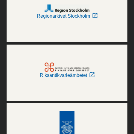
Regionarkivet Stockholm
Riksantikvarieämbetet