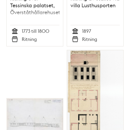
Tessinska palatset,
villa Lusthusporten
Överståthållarehuset
1773 till 1800
1897
Tid
Tid
Ritning
Ritning
Typ
Typ