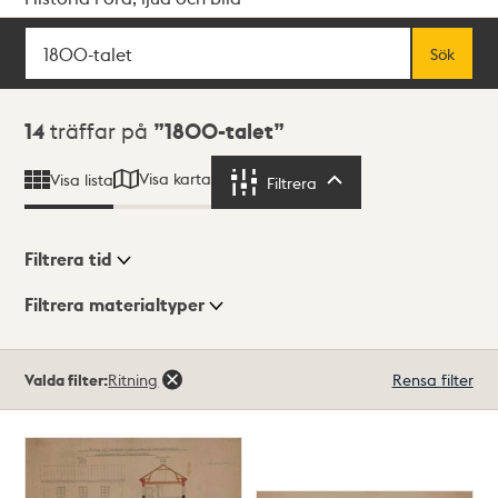
Sök
Fritextsök
Sök
Sökresultat
14
träffar på
1800-talet
Visa karta
Visa lista
Filtrera
Filtrera
Filtrera tid
Filtrera materialtyper
Visningsläge
Totalt
Valda filter:
Ritning
Rensa filter
14
träffar
Lista
Karta