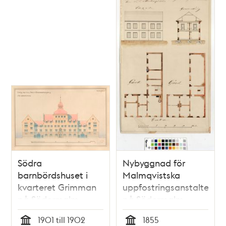
Södra
Nybyggnad för
barnbördshuset i
Malmqvistska
kvarteret Grimman
uppfostringsanstalten
på Södermalm -
på Södermalm –
odaterat
ritning 1855
1901 till 1902
1855
ritningsförslag,