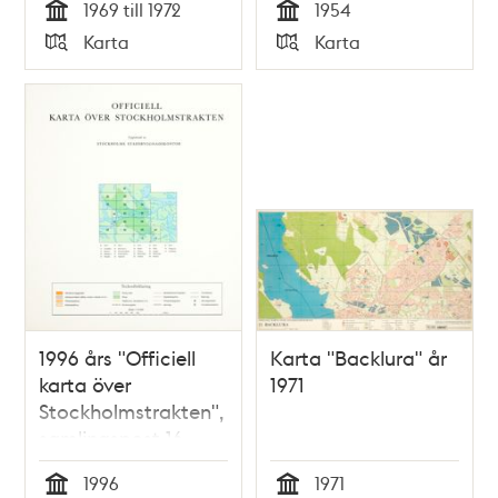
1969 till 1972
1954
Tid
Tid
Karta
Karta
Typ
Typ
1996 års "Officiell
Karta "Backlura" år
karta över
1971
Stockholmstrakten",
samlingspost 16
blad
1996
1971