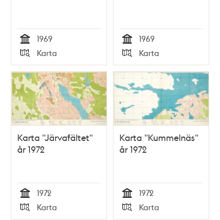
1969
1969
Tid
Tid
Karta
Karta
Typ
Typ
Karta "Järvafältet"
Karta "Kummelnäs"
år 1972
år 1972
1972
1972
Tid
Tid
Karta
Karta
Typ
Typ