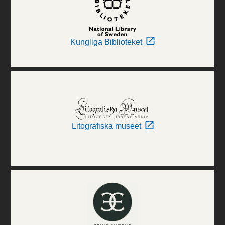
Kungliga Biblioteket
Litografiska museet