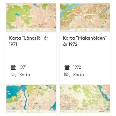
Karta "Långsjö" år
Karta "Mälarhöjden"
1971
år 1972
1971
1972
Tid
Tid
Karta
Karta
Typ
Typ