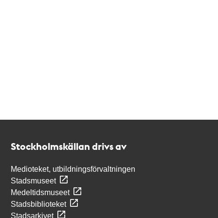
Kontakt
Stockholmskällan
Stockholmskällan drivs av
Medioteket, utbildningsförvaltningen
Stadsmuseet
Medeltidsmuseet
Stadsbiblioteket
Stadsarkivet