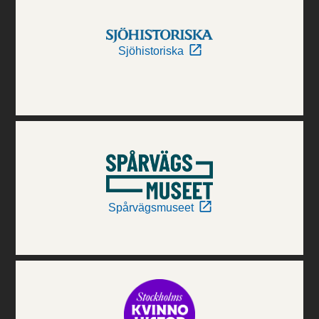
Sjöhistoriska
Spårvägsmuseet