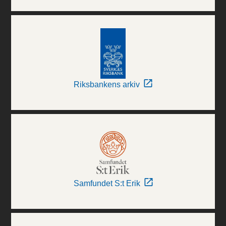
Riksbankens arkiv
Samfundet S:t Erik