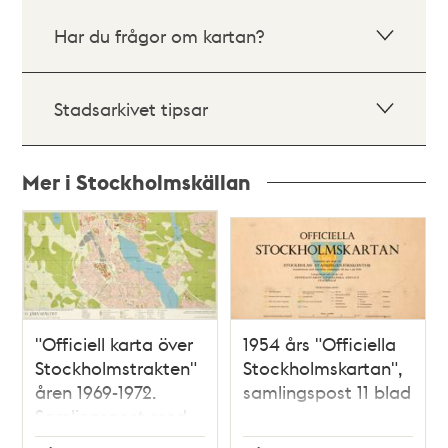
Har du frågor om kartan?
Stadsarkivet tipsar
Mer i Stockholmskällan
Relaterade
poster
och
teman
"Officiell karta över
1954 års "Officiella
Stockholmstrakten"
Stockholmskartan",
åren 1969-1972.
samlingspost 11 blad
Samlingspost med
25 kartblad