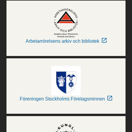
Arbetarrörelsens arkiv och bibliotek
Föreningen Stockholms Företagsminnen