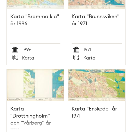
Karta "Bromma k:a"
Karta "Brunnsviken"
år 1996
år 1971
1996
1971
Tid
Tid
Karta
Karta
Typ
Typ
Karta
Karta "Enskede" år
"Drottningholm"
1971
och "Vårberg" år
1971