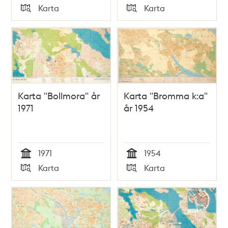
Tid
Tid
Karta
Karta
Typ
Typ
Karta "Bollmora" år
Karta "Bromma k:a"
1971
år 1954
1971
1954
Tid
Tid
Karta
Karta
Typ
Typ