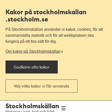
Kakor på stockholmskallan
.stockholm.se
På Stockholmskällan använder vi kakor, cookies, för att
sammanställa statistik och för att webbplatsen ska
fungera på ett bra sätt för dig.
Om kakor på Stockholmskällan
Godkänn alla kakor
Välj vilka kakor vi får använda
Till
Till
Stockholmskällan
navigationen
huvudinnehållet
Historia i ord, ljud och bild