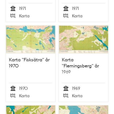
1971
1971
Tid
Tid
Karta
Karta
Typ
Typ
Karta "Fisksätra" år
Karta
1970
"Flemingsberg" år
1969
1970
1969
Tid
Tid
Karta
Karta
Typ
Typ