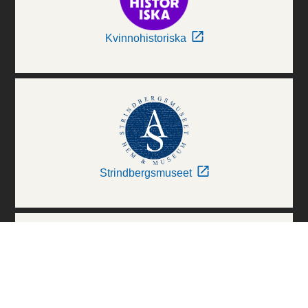
Kvinnohistoriska
Strindbergsmuseet
Thielska Galleriet