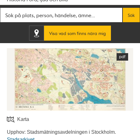
Fritextsök
Sök
Visa vad som finns nära mig
Karta
Upphov: Stadsmätningsavdelningen i Stockholm.
Stadsarkivet