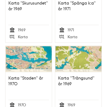
Karta "Skurusundet"
Karta "Spånga k:a"
år 1969
år 1971
1969
1971
Tid
Tid
Karta
Karta
Typ
Typ
Karta "Staden" år
Karta "Trångsund"
1970
år 1969
1970
1969