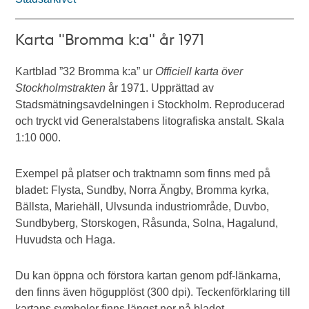
Karta "Bromma k:a" år 1971
Kartblad ”32 Bromma k:a” ur
Officiell karta över
Stockholmstrakten
år 1971. Upprättad av
Stadsmätningsavdelningen i Stockholm. Reproducerad
och tryckt vid Generalstabens litografiska anstalt. Skala
1:10 000.
Exempel på platser och traktnamn som finns med på
bladet: Flysta, Sundby, Norra Ängby, Bromma kyrka,
Bällsta, Mariehäll, Ulvsunda industriområde, Duvbo,
Sundbyberg, Storskogen, Råsunda, Solna, Hagalund,
Huvudsta och Haga.
Du kan öppna och förstora kartan genom pdf-länkarna,
den finns även högupplöst (300 dpi). Teckenförklaring till
kartans symboler finns längst ner på bladet.