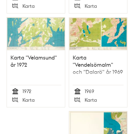
Tid
Tid
Karta
Karta
Typ
Typ
Karta "Velamsund"
Karta
år 1972
"Vendelsömalm"
och "Dalarö" år 1969
1972
1969
Tid
Tid
Karta
Karta
Typ
Typ