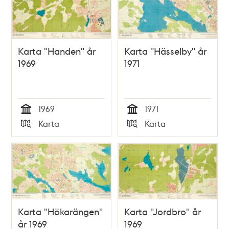
Karta "Handen" år
Karta "Hässelby" år
1969
1971
1969
1971
Tid
Tid
Karta
Karta
Typ
Typ
Karta "Hökarängen"
Karta "Jordbro" år
år 1969
1969