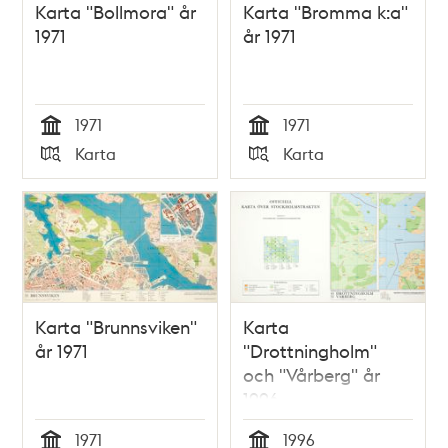
Karta "Bollmora" år
Karta "Bromma k:a"
1971
år 1971
1971
1971
Tid
Tid
Karta
Karta
Typ
Typ
Karta "Brunnsviken"
Karta
år 1971
"Drottningholm"
och "Vårberg" år
1996
1971
1996