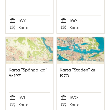
1972
1969
Tid
Tid
Karta
Karta
Typ
Typ
Karta "Spånga k:a"
Karta "Staden" år
år 1971
1970
1971
1970
Tid
Tid
Karta
Karta