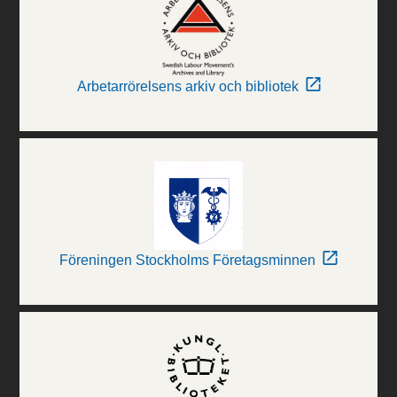
Arbetarrörelsens arkiv och bibliotek
Föreningen Stockholms Företagsminnen