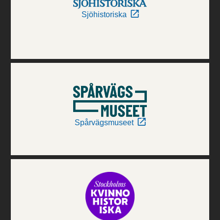
Sjöhistoriska
Spårvägsmuseet