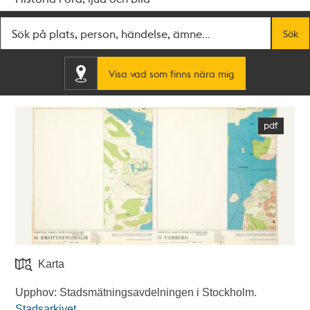
Fritextsök
Sök
Visa vad som finns nära mig
Karta
Upphov: Stadsmätningsavdelningen i Stockholm.
Stadsarkivet