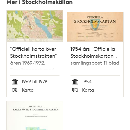
Mer i Stockholmskällan
Relaterade
poster
och
teman
"Officiell karta över
1954 års "Officiella
Stockholmstrakten"
Stockholmskartan",
åren 1969-1972.
samlingspost 11 blad
Samlingspost med
25 kartblad
1969 till 1972
1954
Tid
Tid
Karta
Karta
Typ
Typ