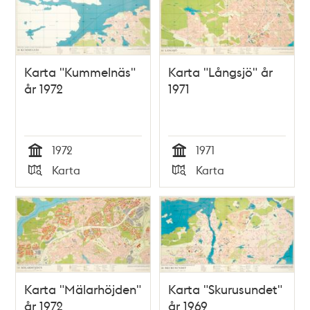
Karta "Kummelnäs"
Karta "Långsjö" år
år 1972
1971
1972
1971
Tid
Tid
Karta
Karta
Typ
Typ
Karta "Mälarhöjden"
Karta "Skurusundet"
år 1972
år 1969