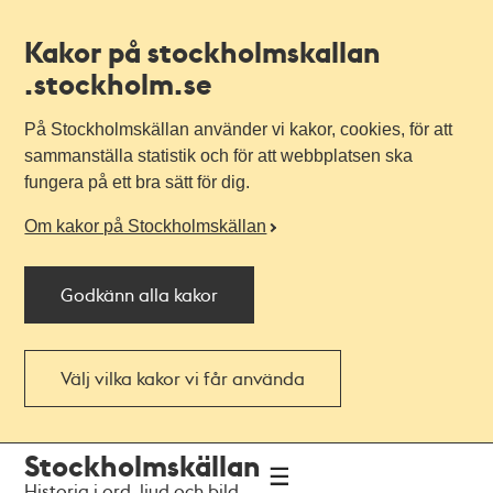
Kakor på stockholmskallan
.stockholm.se
På Stockholmskällan använder vi kakor, cookies, för att
sammanställa statistik och för att webbplatsen ska
fungera på ett bra sätt för dig.
Om kakor på Stockholmskällan
Godkänn alla kakor
Välj vilka kakor vi får använda
Till
Till
Stockholmskällan
navigationen
huvudinnehållet
Historia i ord, ljud och bild