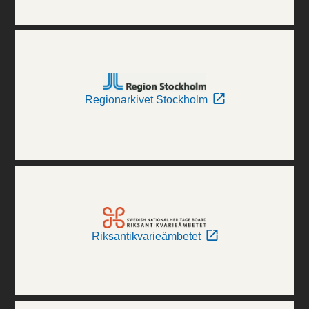
Regionarkivet Stockholm
Riksantikvarieämbetet