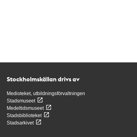
Kontakt
Stockholmskällan
Stockholmskällan drivs av
Medioteket, utbildningsförvaltningen
Stadsmuseet
Medeltidsmuseet
Stadsbiblioteket
Stadsarkivet