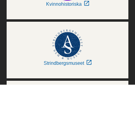
Kvinnohistoriska
Strindbergsmuseet
Thielska Galleriet