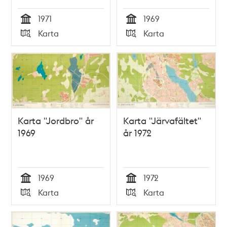
1971
1969
Tid
Tid
Karta
Karta
Typ
Typ
Karta "Jordbro" år
Karta "Järvafältet"
1969
år 1972
1969
1972
Tid
Tid
Karta
Karta
Typ
Typ