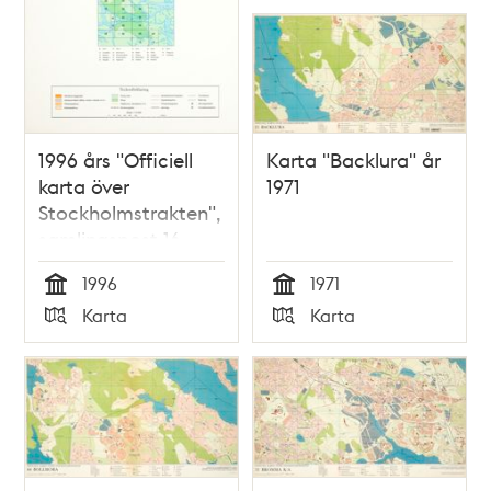
1996 års "Officiell
Karta "Backlura" år
karta över
1971
Stockholmstrakten",
samlingspost 16
blad
1996
1971
Tid
Tid
Karta
Karta
Typ
Typ