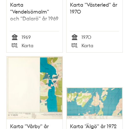
Karta
Karta "Västerled" år
"Vendelsömalm"
1970
och "Dalarö" år 1969
1969
1970
Tid
Tid
Karta
Karta
Typ
Typ
Karta "Vårby" år
Karta "Älgö" år 1972