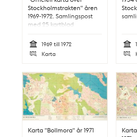
Stockholmstrakten" åren
Stock
1969-1972. Samlingspost
samli
med 25 kartblad
1969 till 1972
Tid
Tid
Karta
Typ
Typ
Karta "Bollmora" år 1971
Karta